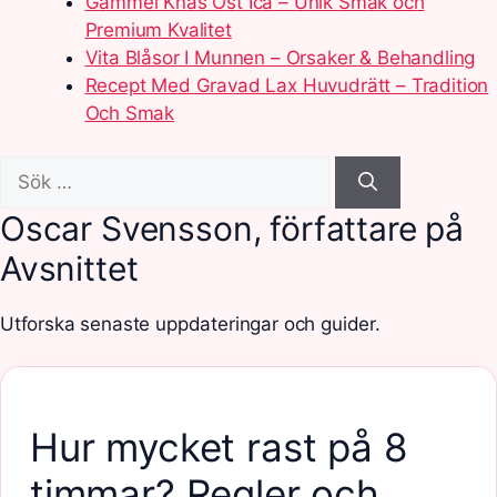
Gammel Knas Ost Ica – Unik Smak och
Premium Kvalitet
Vita Blåsor I Munnen – Orsaker & Behandling
Recept Med Gravad Lax Huvudrätt – Tradition
Och Smak
Sök
efter:
Oscar Svensson, författare på
Avsnittet
Utforska senaste uppdateringar och guider.
Hur mycket rast på 8
timmar? Regler och