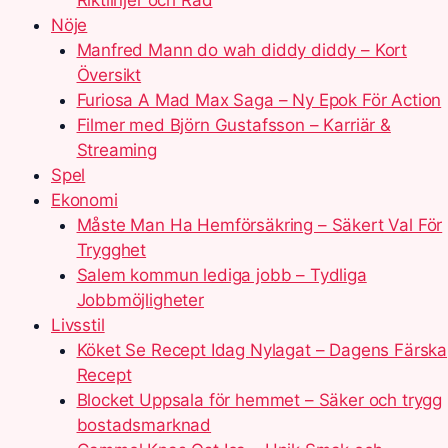
Riktlinjer och Råd
Nöje
Manfred Mann do wah diddy diddy – Kort
Översikt
Furiosa A Mad Max Saga – Ny Epok För Action
Filmer med Björn Gustafsson – Karriär &
Streaming
Spel
Ekonomi
Måste Man Ha Hemförsäkring – Säkert Val För
Trygghet
Salem kommun lediga jobb – Tydliga
Jobbmöjligheter
Livsstil
Köket Se Recept Idag Nylagat – Dagens Färska
Recept
Blocket Uppsala för hemmet – Säker och trygg
bostadsmarknad