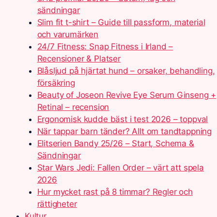
sändningar
Slim fit t-shirt – Guide till passform, material
och varumärken
24/7 Fitness: Snap Fitness i Irland –
Recensioner & Platser
Blåsljud på hjärtat hund – orsaker, behandling,
försäkring
Beauty of Joseon Revive Eye Serum Ginseng +
Retinal – recension
Ergonomisk kudde bäst i test 2026 – toppval
När tappar barn tänder? Allt om tandtappning
Elitserien Bandy 25/26 – Start, Schema &
Sändningar
Star Wars Jedi: Fallen Order – värt att spela
2026
Hur mycket rast på 8 timmar? Regler och
rättigheter
Kultur