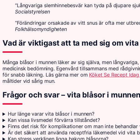
“Långvariga slemhinnebesvär kan tyda på djupare sju
Socialstyrelsen
“Förändringar orsakade av vitt snus är ofta mer utbre
Folkhälsomyndigheten
Vad är viktigast att ta med sig om vit
Många blåsor i munnen läker av sig själva, men långvarig
medicinsk bedömning. Egenvård tillsammans med rådgivning
för snabb läkning. Läs gärna mer om
Köket Se Recept Idag
måltider vid sårig mun.
Frågor och svar – vita blåsor i munne
Hur länge varar vita blåsor i munnen?
Kan vissa livsmedel förvärra tillståndet?
Finns det risk för komplikationer om man inte behandlar 
Är det säkert att använda receptfria läkemedel vid vita b
Kan stress verkligen ligga bakom blåsorna?