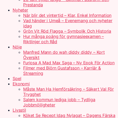
Prestanda
Nyheter
När blir det vintertid – Klar, Enkel Information
Vad händer i Umeå – Evenemang och nyheter
idag
Grön Vit Röd Flagga – Symbolik Och Historia
Hur många poäng för gymnasieexamen –
Riktlinjer och Råd
Nöje
Manfred Mann do wah diddy diddy – Kort
Översikt
Furiosa A Mad Max Saga – Ny Epok För Action
Filmer med Björn Gustafsson – Karriär &
Streaming
Spel
Ekonomi
Måste Man Ha Hemförsäkring – Säkert Val För
Trygghet
Salem kommun lediga jobb – Tydliga
Jobbmöjligheter
Livsstil
Köket Se Recept Idag Nylagat – Dagens Färska