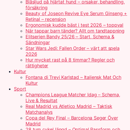
Blåsljud på hjärtat hund – orsaker, behandling,
försäkring
Beauty of Joseon Revive Eye Serum Ginseng +
Retinal – recension
Ergonomisk kudde bäst i test 2026 – toppval
När tappar barn tänder? Allt om tandtappning
Elitserien Bandy 25/26 – Start, Schema &
Sändningar
Star Wars Jedi: Fallen Order – värt att spela
2026
Hur mycket rast på 8 timmar? Regler och
rättigheter
Kultur
Fontana di Trevi Karlstad – Italiensk Mat Och
Kultur
Sport
Champions League Matcher Idag – Schema,
Live & Resultat
Real Madrid vs Atletico Madrid – Taktisk
Matchanalys
Copa del Rey Final – Barcelona Seger Över
Madrid
28 tum cykel längd – Optimal Passform och