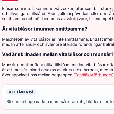
Blåsor som inte läker inom två veckor, eller som blir stör
ett allvarligare tillstånd. Feber, allmänpåverkan eller om så
smittsamma och bör bedömas av vårdgivare, till exempel h
Är vita blåsor i munnen smittsamma?
Majoriteten av vita blåsor är inte smittsamma. Endast infe
medan afte, snus- och svamprelaterade förändringar betr
Vad är skillnaden mellan vita blåsor och munsår?
Munsår omfattar flera olika tillstånd, medan vita blåsor oft
är att munsår ibland orsakas av virus (t.ex. herpes), medan v
överlappning finns mellan begreppen (
Tandläkarförbundet
)
ATT TÄNKA PÅ
Bli särskilt uppmärksam om såret är rött, blöder eller 