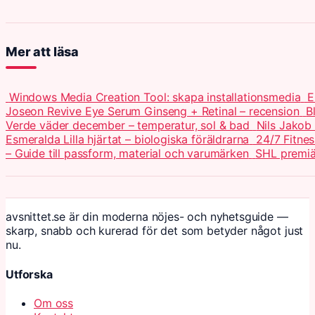
Mer att läsa
Windows Media Creation Tool: skapa installationsmedia
E
Joseon Revive Eye Serum Ginseng + Retinal – recension
B
Verde väder december – temperatur, sol & bad
Nils Jakob
Esmeralda Lilla hjärtat – biologiska föräldrarna
24/7 Fitnes
– Guide till passform, material och varumärken
SHL premiä
avsnittet.se är din moderna nöjes- och nyhetsguide —
skarp, snabb och kurerad för det som betyder något just
nu.
Utforska
Om oss