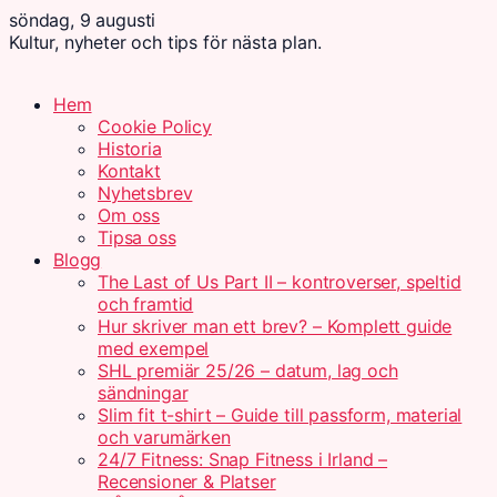
söndag, 9 augusti
Kultur, nyheter och tips för nästa plan.
Hem
Cookie Policy
Historia
Kontakt
Nyhetsbrev
Om oss
Tipsa oss
Blogg
The Last of Us Part II – kontroverser, speltid
och framtid
Hur skriver man ett brev? – Komplett guide
med exempel
SHL premiär 25/26 – datum, lag och
sändningar
Slim fit t-shirt – Guide till passform, material
och varumärken
24/7 Fitness: Snap Fitness i Irland –
Recensioner & Platser