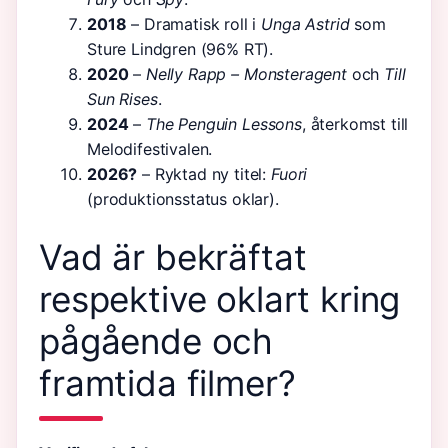
2018
– Dramatisk roll i
Unga Astrid
som
Sture Lindgren (96% RT).
2020
–
Nelly Rapp – Monsteragent
och
Till
Sun Rises
.
2024
–
The Penguin Lessons
, återkomst till
Melodifestivalen.
2026?
– Ryktad ny titel:
Fuori
(produktionsstatus oklar).
Vad är bekräftat
respektive oklart kring
pågående och
framtida filmer?