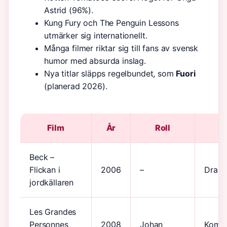
Astrid (96%).
Kung Fury och The Penguin Lessons
utmärker sig internationellt.
Många filmer riktar sig till fans av svensk
humor med absurda inslag.
Nya titlar släpps regelbundet, som
Fuori
(planerad 2026).
Film
År
Roll
G
Beck –
Flickan i
2006
–
Dram
jordkällaren
Les Grandes
Personnes
2008
Johan
Kome