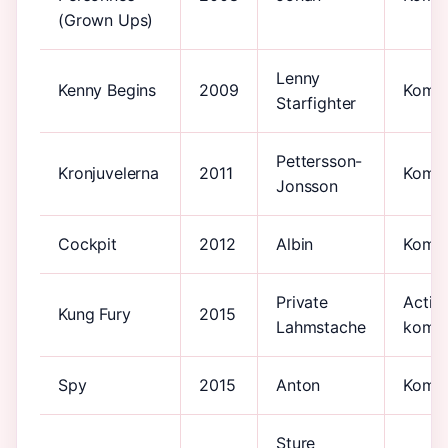
(Grown Ups)
Lenny
Kenny Begins
2009
Kome
Starfighter
Pettersson-
Kronjuvelerna
2011
Kome
Jonsson
Cockpit
2012
Albin
Kome
Private
Actio
Kung Fury
2015
Lahmstache
kome
Spy
2015
Anton
Kome
Sture