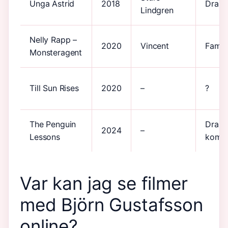
Unga Astrid
2018
Dram
Lindgren
Nelly Rapp –
2020
Vincent
Famil
Monsteragent
Till Sun Rises
2020
–
?
The Penguin
Drama
2024
–
Lessons
kome
Var kan jag se filmer
med Björn Gustafsson
online?