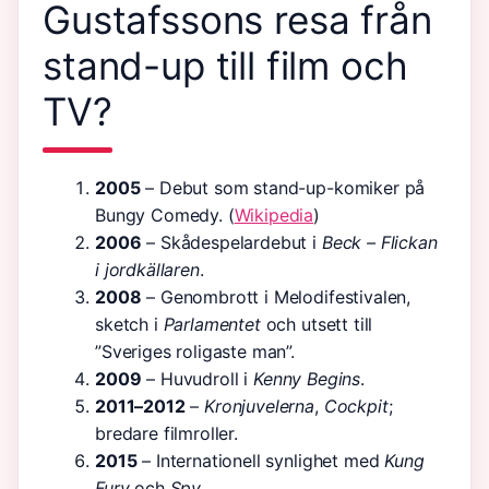
Gustafssons resa från
stand-up till film och
TV?
2005
– Debut som stand-up-komiker på
Bungy Comedy. (
Wikipedia
)
2006
– Skådespelardebut i
Beck – Flickan
i jordkällaren
.
2008
– Genombrott i Melodifestivalen,
sketch i
Parlamentet
och utsett till
”Sveriges roligaste man”.
2009
– Huvudroll i
Kenny Begins
.
2011–2012
–
Kronjuvelerna
,
Cockpit
;
bredare filmroller.
2015
– Internationell synlighet med
Kung
Fury
och
Spy
.