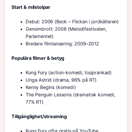
Start & milstolpar
Debut:
2006
(Beck – Flickan i jordkällaren)
Genombrott: 2008 (Melodifestivalen,
Parlamentet)
Bredare filmlansering: 2009–2012
Populära filmer & betyg
Kung Fury (action-komedi, topprankad)
Unga Astrid (drama, 96% på RT)
Kenny Begins (komedi)
The Penguin Lessons (dramatisk komedi,
77% RT)
Tillgänglighet/streaming
Kung Fury ofta gratis på YouTube