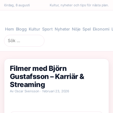
lördag, 8 augusti
Kultur, nyheter och tips för nästa plan.
Hem
Blogg
Kultur
Sport
Nyheter
Nöje
Spel
Ekonomi
Sök
efter:
Filmer med Björn
Gustafsson – Karriär &
Streaming
Av Oscar Svensson · februari 23, 2026