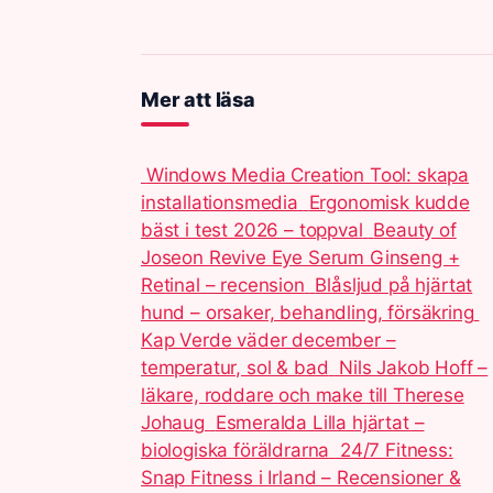
Mer att läsa
Windows Media Creation Tool: skapa
installationsmedia
Ergonomisk kudde
bäst i test 2026 – toppval
Beauty of
Joseon Revive Eye Serum Ginseng +
Retinal – recension
Blåsljud på hjärtat
hund – orsaker, behandling, försäkring
Kap Verde väder december –
temperatur, sol & bad
Nils Jakob Hoff –
läkare, roddare och make till Therese
Johaug
Esmeralda Lilla hjärtat –
biologiska föräldrarna
24/7 Fitness:
Snap Fitness i Irland – Recensioner &