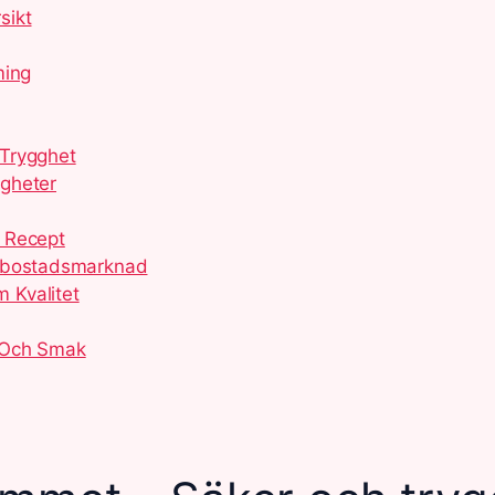
sikt
ming
 Trygghet
igheter
 Recept
g bostadsmarknad
 Kvalitet
 Och Smak