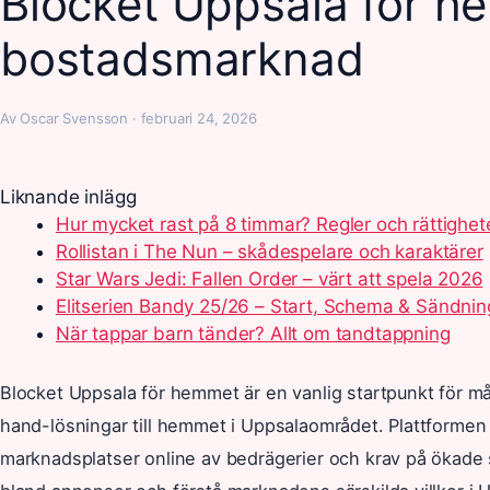
Blocket Uppsala för h
bostadsmarknad
Av Oscar Svensson · februari 24, 2026
Liknande inlägg
Hur mycket rast på 8 timmar? Regler och rättighet
Rollistan i The Nun – skådespelare och karaktärer
Star Wars Jedi: Fallen Order – värt att spela 2026
Elitserien Bandy 25/26 – Start, Schema & Sändnin
När tappar barn tänder? Allt om tandtappning
Blocket Uppsala för hemmet är en vanlig startpunkt för m
hand-lösningar till hemmet i Uppsalaområdet. Plattformen 
marknadsplatser online av bedrägerier och krav på ökade 