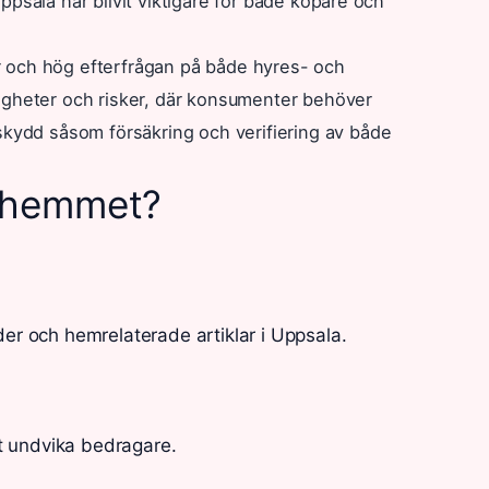
ppsala har blivit viktigare för både köpare och
r och hög efterfrågan på både hyres- och
ligheter och risker, där konsumenter behöver
ydd såsom försäkring och verifiering av både
r hemmet?
der och hemrelaterade artiklar i Uppsala.
t undvika bedragare.