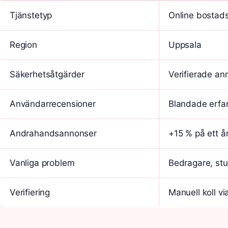
Tjänstetyp
Online bostad
Region
Uppsala
Säkerhetsåtgärder
Verifierade an
Användarrecensioner
Blandade erfa
Andrahandsannonser
+15 % på ett å
Vanliga problem
Bedragare, st
Verifiering
Manuell koll vi