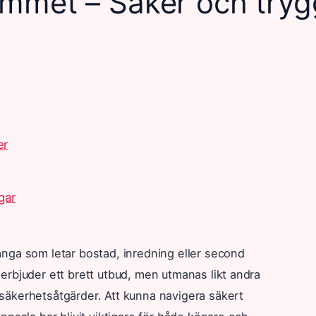
emmet – Säker och tryg
er
gar
ånga som letar bostad, inredning eller second
erbjuder ett brett utbud, men utmanas likt andra
säkerhetsåtgärder. Att kunna navigera säkert