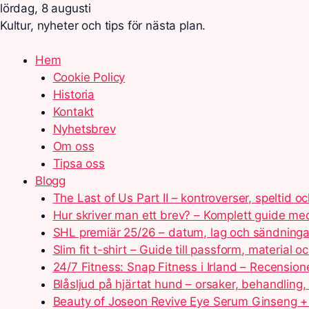
lördag, 8 augusti
Kultur, nyheter och tips för nästa plan.
Hem
Cookie Policy
Historia
Kontakt
Nyhetsbrev
Om oss
Tipsa oss
Blogg
The Last of Us Part II – kontroverser, speltid o
Hur skriver man ett brev? – Komplett guide m
SHL premiär 25/26 – datum, lag och sändninga
Slim fit t-shirt – Guide till passform, material
24/7 Fitness: Snap Fitness i Irland – Recension
Blåsljud på hjärtat hund – orsaker, behandling,
Beauty of Joseon Revive Eye Serum Ginseng + 