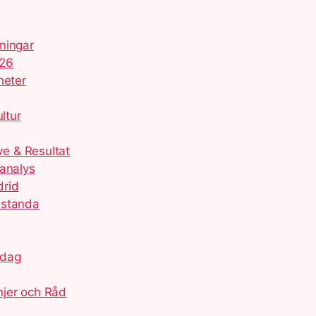
ningar
026
heter
ltur
e & Resultat
hanalys
drid
estanda
idag
njer och Råd