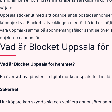
bland annonser och förstå marknadens särskilda villkor i U
säljare.
Uppsala sticker ut med sitt ökande antal bostadsannonse
köpobjekt via Blocket. Utvecklingen medför både fler möj
vara uppmärksamma på abonnemangsfällor samt se över sk
objekt och annonsör.
Vad är Blocket Uppsala fö
Vad är Blocket Uppsala för hemmet?
En översikt av tjänsten – digital marknadsplats för bostä
Säkerhet
Hur köpare kan skydda sig och verifiera annonsörer sam