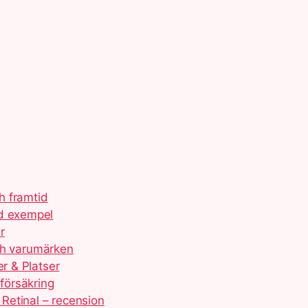
ch framtid
ed exempel
r
 och varumärken
er & Platser
 försäkring
Retinal – recension