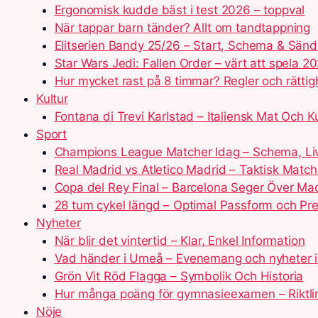
Ergonomisk kudde bäst i test 2026 – toppval
När tappar barn tänder? Allt om tandtappning
Elitserien Bandy 25/26 – Start, Schema & Sänd
Star Wars Jedi: Fallen Order – värt att spela 2
Hur mycket rast på 8 timmar? Regler och rättig
Kultur
Fontana di Trevi Karlstad – Italiensk Mat Och Ku
Sport
Champions League Matcher Idag – Schema, Liv
Real Madrid vs Atletico Madrid – Taktisk Matc
Copa del Rey Final – Barcelona Seger Över Ma
28 tum cykel längd – Optimal Passform och Pr
Nyheter
När blir det vintertid – Klar, Enkel Information
Vad händer i Umeå – Evenemang och nyheter 
Grön Vit Röd Flagga – Symbolik Och Historia
Hur många poäng för gymnasieexamen – Riktli
Nöje