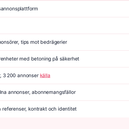
sannonsplattform
nonsörer, tips mot bedrägerier
renheter med betoning på säkerhet
r, 3 200 annonser
källa
ulna annonser, abonnemangsfällor
a referenser, kontrakt och identitet