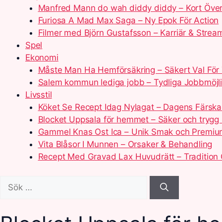
Manfred Mann do wah diddy diddy – Kort Över
Furiosa A Mad Max Saga – Ny Epok För Action
Filmer med Björn Gustafsson – Karriär & Strea
Spel
Ekonomi
Måste Man Ha Hemförsäkring – Säkert Val För
Salem kommun lediga jobb – Tydliga Jobbmöjl
Livsstil
Köket Se Recept Idag Nylagat – Dagens Färska
Blocket Uppsala för hemmet – Säker och tryg
Gammel Knas Ost Ica – Unik Smak och Premium
Vita Blåsor I Munnen – Orsaker & Behandling
Recept Med Gravad Lax Huvudrätt – Tradition
Sök
efter: