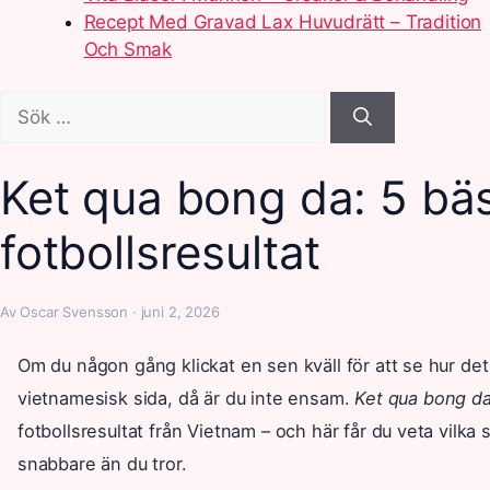
Recept Med Gravad Lax Huvudrätt – Tradition
Och Smak
Sök
efter:
Ket qua bong da: 5 bäs
fotbollsresultat
Av Oscar Svensson · juni 2, 2026
Om du någon gång klickat en sen kväll för att se hur det 
vietnamesisk sida, då är du inte ensam.
Ket qua bong d
fotbollsresultat från Vietnam – och här får du veta vilka 
snabbare än du tror.