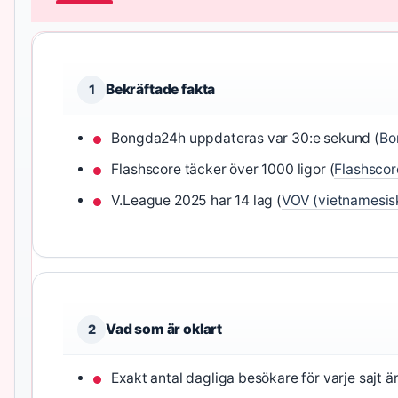
Bekräftade fakta
1
Bongda24h uppdateras var 30:e sekund (
Bo
Flashscore täcker över 1000 ligor (
Flashscore
V.League 2025 har 14 lag (
VOV (vietnamesisk
Vad som är oklart
2
Exakt antal dagliga besökare för varje sajt är 