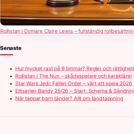
Rollistan i Domare Claire Lewis – fullständig rollbesättni
Senaste
Hur mycket rast på 8 timmar? Regler och rättighet
Rollistan i The Nun – skådespelare och karaktärer
Star Wars Jedi: Fallen Order – värt att spela 2026
Elitserien Bandy 25/26 – Start, Schema & Sändnin
När tappar barn tänder? Allt om tandtappning