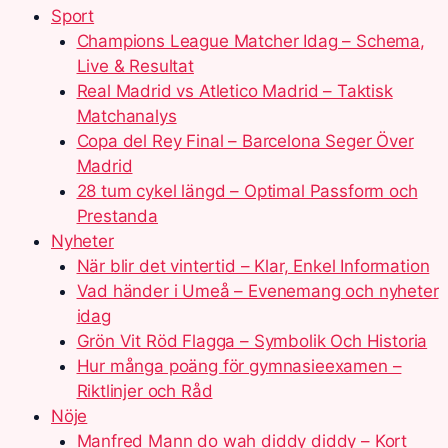
Sport
Champions League Matcher Idag – Schema,
Live & Resultat
Real Madrid vs Atletico Madrid – Taktisk
Matchanalys
Copa del Rey Final – Barcelona Seger Över
Madrid
28 tum cykel längd – Optimal Passform och
Prestanda
Nyheter
När blir det vintertid – Klar, Enkel Information
Vad händer i Umeå – Evenemang och nyheter
idag
Grön Vit Röd Flagga – Symbolik Och Historia
Hur många poäng för gymnasieexamen –
Riktlinjer och Råd
Nöje
Manfred Mann do wah diddy diddy – Kort