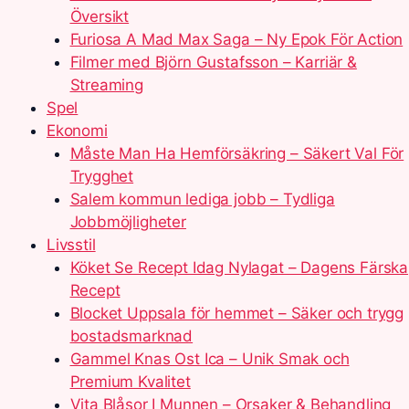
Översikt
Furiosa A Mad Max Saga – Ny Epok För Action
Filmer med Björn Gustafsson – Karriär &
Streaming
Spel
Ekonomi
Måste Man Ha Hemförsäkring – Säkert Val För
Trygghet
Salem kommun lediga jobb – Tydliga
Jobbmöjligheter
Livsstil
Köket Se Recept Idag Nylagat – Dagens Färska
Recept
Blocket Uppsala för hemmet – Säker och trygg
bostadsmarknad
Gammel Knas Ost Ica – Unik Smak och
Premium Kvalitet
Vita Blåsor I Munnen – Orsaker & Behandling