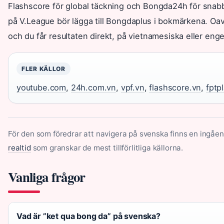
Flashscore för global täckning och Bongda24h för snabb
på V.League bör lägga till Bongdaplus i bokmärkena. Oavs
och du får resultaten direkt, på vietnamesiska eller enge
FLER KÄLLOR
youtube.com
,
24h.com.vn
,
vpf.vn
,
flashscore.vn
,
fptp
För den som föredrar att navigera på svenska finns en ingåen
realtid
som granskar de mest tillförlitliga källorna.
Vanliga frågor
Vad är ”ket qua bong da” på svenska?