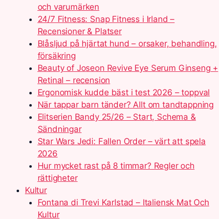
och varumärken
24/7 Fitness: Snap Fitness i Irland –
Recensioner & Platser
Blåsljud på hjärtat hund – orsaker, behandling,
försäkring
Beauty of Joseon Revive Eye Serum Ginseng +
Retinal – recension
Ergonomisk kudde bäst i test 2026 – toppval
När tappar barn tänder? Allt om tandtappning
Elitserien Bandy 25/26 – Start, Schema &
Sändningar
Star Wars Jedi: Fallen Order – värt att spela
2026
Hur mycket rast på 8 timmar? Regler och
rättigheter
Kultur
Fontana di Trevi Karlstad – Italiensk Mat Och
Kultur