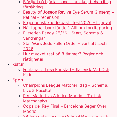
Blåsljud på hjärtat hund – orsaker, behandling,
försäkring
Beauty of Joseon Revive Eye Serum Ginseng +
Retinal – recension
Ergonomisk kudde bäst i test 2026 – toppval
När tappar barn tänder? Allt om tandtappning
Elitserien Bandy 25/26 – Start, Schema &
Sändningar
Star Wars Jedi: Fallen Order – värt att spela
2026
Hur mycket rast på 8 timmar? Regler och
rättigheter
Kultur
Fontana di Trevi Karlstad – Italiensk Mat Och
Kultur
Sport
Champions League Matcher Idag – Schema,
Live & Resultat
Real Madrid vs Atletico Madrid – Taktisk
Matchanalys
Copa del Rey Final – Barcelona Seger Över
Madrid
28 tum cykel längd – Optimal Passform och