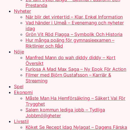
Prestanda
Nyheter
När blir det vintertid – Klar, Enkel Information
Vad händer i Umeå – Evenemang och nyheter
idag
Grön Vit Röd Flagga – Symbolik Och Historia
Hur många poäng för gymnasieexamen –
Riktlinjer och Råd
Nöje
Manfred Mann do wah diddy diddy – Kort
Översikt
Furiosa A Mad Max Saga – Ny Epok För Action
Filmer med Björn Gustafsson – Karriär &
Streaming
Spel
Ekonomi
Måste Man Ha Hemförsäkring – Säkert Val För
Trygghet
Salem kommun lediga jobb – Tydliga
Jobbmöjligheter
Livsstil
Köket Se Recept Idag Nylagat – Dagens Färska