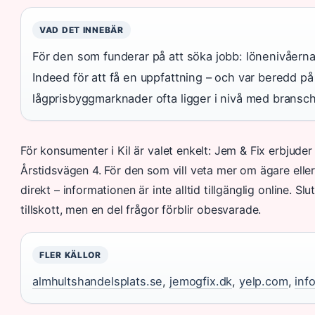
VAD DET INNEBÄR
För den som funderar på att söka jobb: lönenivåerna 
Indeed för att få en uppfattning – och var beredd på 
lågprisbyggmarknader ofta ligger i nivå med bransch
För konsumenter i Kil är valet enkelt: Jem & Fix erbjuder
Årstidsvägen 4. För den som vill veta mer om ägare eller
direkt – informationen är inte alltid tillgänglig online. S
tillskott, men en del frågor förblir obesvarade.
FLER KÄLLOR
almhultshandelsplats.se
,
jemogfix.dk
,
yelp.com
,
inf