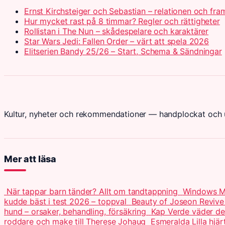
Ernst Kirchsteiger och Sebastian – relationen och fra
Hur mycket rast på 8 timmar? Regler och rättigheter
Rollistan i The Nun – skådespelare och karaktärer
Star Wars Jedi: Fallen Order – värt att spela 2026
Elitserien Bandy 25/26 – Start, Schema & Sändningar
Kultur, nyheter och rekommendationer — handplockat och u
Mer att läsa
När tappar barn tänder? Allt om tandtappning
Windows Me
kudde bäst i test 2026 – toppval
Beauty of Joseon Revive
hund – orsaker, behandling, försäkring
Kap Verde väder de
roddare och make till Therese Johaug
Esmeralda Lilla hjär