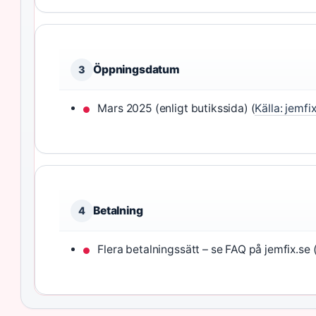
Öppningsdatum
3
Mars 2025 (enligt butikssida) (
Källa: jemfi
Betalning
4
Flera betalningssätt – se FAQ på jemfix.se 