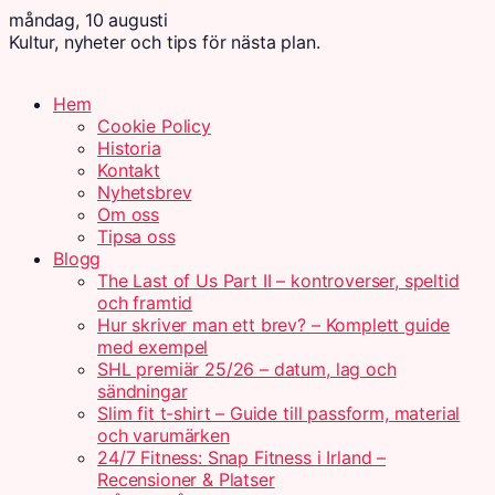
måndag, 10 augusti
Kultur, nyheter och tips för nästa plan.
Hem
Cookie Policy
Historia
Kontakt
Nyhetsbrev
Om oss
Tipsa oss
Blogg
The Last of Us Part II – kontroverser, speltid
och framtid
Hur skriver man ett brev? – Komplett guide
med exempel
SHL premiär 25/26 – datum, lag och
sändningar
Slim fit t-shirt – Guide till passform, material
och varumärken
24/7 Fitness: Snap Fitness i Irland –
Recensioner & Platser