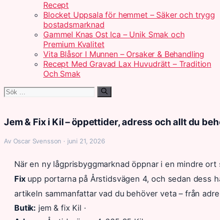
Recept
Blocket Uppsala för hemmet – Säker och trygg
bostadsmarknad
Gammel Knas Ost Ica – Unik Smak och
Premium Kvalitet
Vita Blåsor I Munnen – Orsaker & Behandling
Recept Med Gravad Lax Huvudrätt – Tradition
Och Smak
Sök
efter:
Jem & Fix i Kil – öppettider, adress och allt du be
Av Oscar Svensson · juni 21, 2026
När en ny lågprisbyggmarknad öppnar i en mindre ort 
Fix
upp portarna på Årstidsvägen 4, och sedan dess har
artikeln sammanfattar vad du behöver veta – från adress
Butik:
jem & fix Kil ·