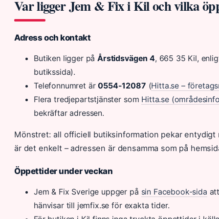
Var ligger Jem & Fix i Kil och vilka öpp
Adress och kontakt
Butiken ligger på
Årstidsvägen 4
, 665 35 Kil, enlig
butikssida).
Telefonnumret är
0554-12087
(
Hitta.se – företags
Flera tredjepartstjänster som
Hitta.se (områdesinf
bekräftar adressen.
Mönstret: all officiell butiksinformation pekar entydig
är det enkelt – adressen är densamma som på hemsid
Öppettider under veckan
Jem & Fix Sverige uppger på
sin Facebook-sida
att
hänvisar till jemfix.se för exakta tider.
För butiken i Kil finns inga tryckta öppettider i kä