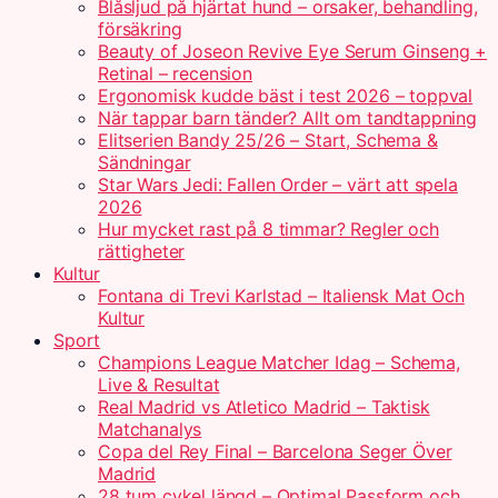
Blåsljud på hjärtat hund – orsaker, behandling,
försäkring
Beauty of Joseon Revive Eye Serum Ginseng +
Retinal – recension
Ergonomisk kudde bäst i test 2026 – toppval
När tappar barn tänder? Allt om tandtappning
Elitserien Bandy 25/26 – Start, Schema &
Sändningar
Star Wars Jedi: Fallen Order – värt att spela
2026
Hur mycket rast på 8 timmar? Regler och
rättigheter
Kultur
Fontana di Trevi Karlstad – Italiensk Mat Och
Kultur
Sport
Champions League Matcher Idag – Schema,
Live & Resultat
Real Madrid vs Atletico Madrid – Taktisk
Matchanalys
Copa del Rey Final – Barcelona Seger Över
Madrid
28 tum cykel längd – Optimal Passform och