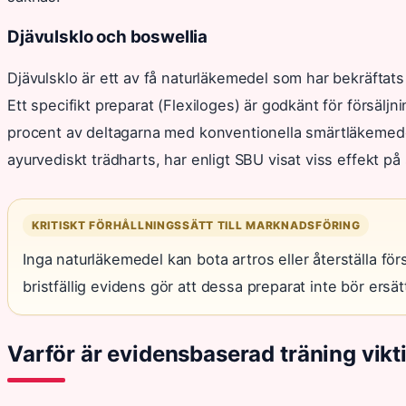
Djävulsklo och boswellia
Djävulsklo är ett av få naturläkemedel som har bekräftats i 
Ett specifikt preparat (Flexiloges) är godkänt för försäljni
procent av deltagarna med konventionella smärtläkemede
ayurvediskt trädharts, har enligt SBU visat viss effekt på
KRITISKT FÖRHÅLLNINGSSÄTT TILL MARKNADSFÖRING
Inga naturläkemedel kan bota artros eller återställa förs
bristfällig evidens gör att dessa preparat inte bör ers
Varför är evidensbaserad träning vikti