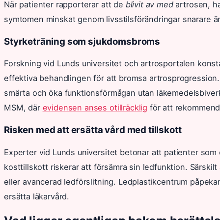
När patienter rapporterar att de
blivit av med
artrosen, h
symtomen minskat genom livsstilsförändringar snarare än
Styrketräning som sjukdomsbroms
Forskning vid Lunds universitet och artrosportalen konst
effektiva behandlingen för att bromsa artrosprogression
smärta och öka funktionsförmågan utan läkemedelsbiverkni
MSM, där
evidensen anses otillräcklig
för att rekommend
Risken med att ersätta vård med tillskott
Experter vid Lunds universitet betonar att patienter so
kosttillskott riskerar att försämra sin ledfunktion. Särskil
eller avancerad ledförslitning. Ledplastikcentrum påpekar 
ersätta läkarvård.