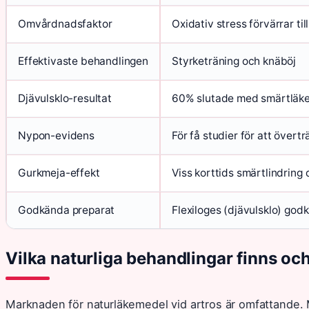
Omvårdnadsfaktor
Oxidativ stress förvärrar ti
Effektivaste behandlingen
Styrketräning och knäböj
Djävulsklo-resultat
60% slutade med smärtläke
Nypon-evidens
För få studier för att övert
Gurkmeja-effekt
Viss korttids smärtlindrin
Godkända preparat
Flexiloges (djävulsklo) godk
Vilka naturliga behandlingar finns oc
Marknaden för naturläkemedel vid artros är omfattande