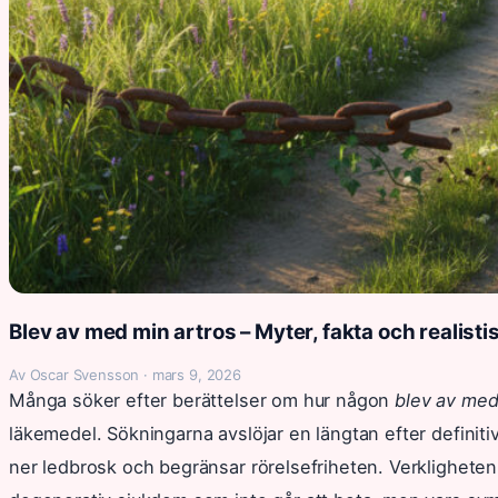
Blev av med min artros – Myter, fakta och realist
Av Oscar Svensson · mars 9, 2026
Många söker efter berättelser om hur någon
blev av med
läkemedel. Sökningarna avslöjar en längtan efter defini
ner ledbrosk och begränsar rörelsefriheten. Verkligheten