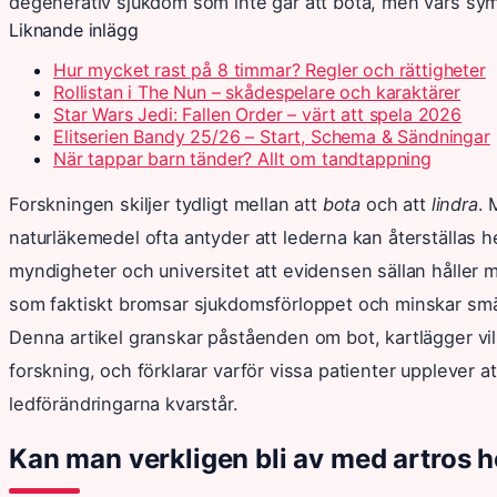
degenerativ sjukdom som inte går att bota, men vars sy
Liknande inlägg
Hur mycket rast på 8 timmar? Regler och rättigheter
Rollistan i The Nun – skådespelare och karaktärer
Star Wars Jedi: Fallen Order – värt att spela 2026
Elitserien Bandy 25/26 – Start, Schema & Sändningar
När tappar barn tänder? Allt om tandtappning
Forskningen skiljer tydligt mellan att
bota
och att
lindra
. 
naturläkemedel ofta antyder att lederna kan återställas h
myndigheter och universitet att evidensen sällan håller
som faktiskt bromsar sjukdomsförloppet och minskar smä
Denna artikel granskar påståenden om bot, kartlägger vilk
forskning, och förklarar varför vissa patienter upplever a
ledförändringarna kvarstår.
Kan man verkligen bli av med artros h