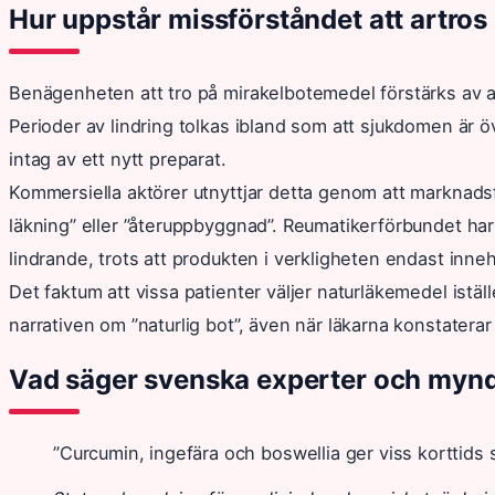
Hur uppstår missförståndet att artros
Benägenheten att tro på mirakelbotemedel förstärks av att
Perioder av lindring tolkas ibland som att sjukdomen är 
intag av ett nytt preparat.
Kommersiella aktörer utnyttjar detta genom att marknad
läkning” eller ”återuppbyggnad”. Reumatikerförbundet har
lindrande, trots att produkten i verkligheten endast inne
Det faktum att vissa patienter väljer naturläkemedel iställe
narrativen om ”naturlig bot”, även när läkarna konstaterar
Vad säger svenska experter och myn
”Curcumin, ingefära och boswellia ger viss korttids 