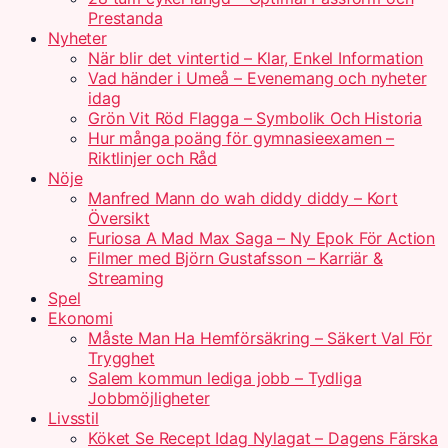
Prestanda
Nyheter
När blir det vintertid – Klar, Enkel Information
Vad händer i Umeå – Evenemang och nyheter
idag
Grön Vit Röd Flagga – Symbolik Och Historia
Hur många poäng för gymnasieexamen –
Riktlinjer och Råd
Nöje
Manfred Mann do wah diddy diddy – Kort
Översikt
Furiosa A Mad Max Saga – Ny Epok För Action
Filmer med Björn Gustafsson – Karriär &
Streaming
Spel
Ekonomi
Måste Man Ha Hemförsäkring – Säkert Val För
Trygghet
Salem kommun lediga jobb – Tydliga
Jobbmöjligheter
Livsstil
Köket Se Recept Idag Nylagat – Dagens Färska