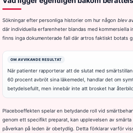
Vad ligger egentligen bakom berättel
Sökningar efter personliga historier om hur någon
blev a
där individuella erfarenheter blandas med kommersiella i
finns inga dokumenterade fall där artros faktiskt botats
OM AVVIKANDE RESULTAT
När patienter rapporterar att de slutat med smärtstilla
60 procent avbröt sina läkemedel, handlar det om symt
betydelsefullt, men innebär inte att brosket har återbil
Placeboeffekten spelar en betydande roll vid smärtbehandl
genom ett specifikt preparat, kan upplevelsen av smärt
påverkan på leden är obetydlig. Detta förklarar varför viss