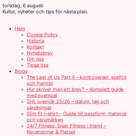
torsdag, 6 augusti
Kultur, nyheter och tips för nästa plan.
Hem
Cookie Policy
Historia
Kontakt
Nyhetsbrev
Om oss
Tipsa oss
Blogg
The Last of Us Part II – kontroverser, speltid
och framtid
Hur skriver man ett brev? – Komplett guide
med exempel
SHL premiär 25/26 – datum, lag och
sändningar
Slim fit t-shirt – Guide till passform, material
och varumärken
24/7 Fitness: Snap Fitness i Irland –
Recensioner & Platser