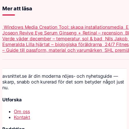
Mer att läsa
Windows Media Creation Tool: skapa installationsmedia
E
Joseon Revive Eye Serum Ginseng + Retinal – recension
B
Verde väder december – temperatur, sol & bad
Nils Jakob
Esmeralda Lilla hjärtat – biologiska föräldrarna
24/7 Fitnes
– Guide till passform, material och varumärken
SHL premiä
avsnittet.se är din moderna nöjes- och nyhetsguide —
skarp, snabb och kurerad för det som betyder något just
nu.
Utforska
Om oss
Kontakt