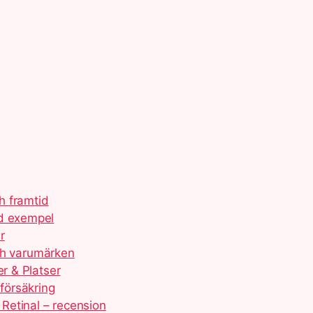
ch framtid
ed exempel
r
 och varumärken
er & Platser
 försäkring
Retinal – recension