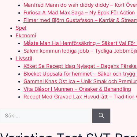
Manfred Mann do wah diddy diddy – Kort Över
Furiosa A Mad Max Saga – Ny Epok För Action
Filmer med Björn Gustafsson – Karriär & Strea
Spel
Ekonomi
Måste Man Ha Hemförsäkring – Säkert Val För
Salem kommun lediga jobb – Tydliga Jobbmöjl
Livsstil
Köket Se Recept Idag Nylagat – Dagens Färska
Blocket Uppsala för hemmet – Säker och tryg
Gammel Knas Ost Ica – Unik Smak och Premium
Vita Blåsor I Munnen – Orsaker & Behandling
Recept Med Gravad Lax Huvudrätt – Tradition
Sök
efter: