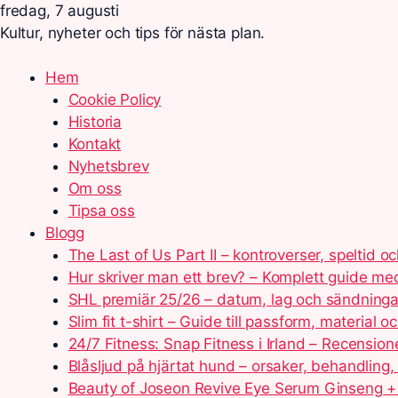
fredag, 7 augusti
Kultur, nyheter och tips för nästa plan.
Hem
Cookie Policy
Historia
Kontakt
Nyhetsbrev
Om oss
Tipsa oss
Blogg
The Last of Us Part II – kontroverser, speltid o
Hur skriver man ett brev? – Komplett guide m
SHL premiär 25/26 – datum, lag och sändninga
Slim fit t-shirt – Guide till passform, material
24/7 Fitness: Snap Fitness i Irland – Recension
Blåsljud på hjärtat hund – orsaker, behandling,
Beauty of Joseon Revive Eye Serum Ginseng + 