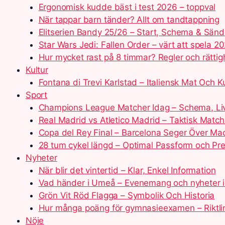
Ergonomisk kudde bäst i test 2026 – toppval
När tappar barn tänder? Allt om tandtappning
Elitserien Bandy 25/26 – Start, Schema & Sänd
Star Wars Jedi: Fallen Order – värt att spela 2
Hur mycket rast på 8 timmar? Regler och rättig
Kultur
Fontana di Trevi Karlstad – Italiensk Mat Och Ku
Sport
Champions League Matcher Idag – Schema, Liv
Real Madrid vs Atletico Madrid – Taktisk Matc
Copa del Rey Final – Barcelona Seger Över Ma
28 tum cykel längd – Optimal Passform och Pr
Nyheter
När blir det vintertid – Klar, Enkel Information
Vad händer i Umeå – Evenemang och nyheter 
Grön Vit Röd Flagga – Symbolik Och Historia
Hur många poäng för gymnasieexamen – Riktli
Nöje