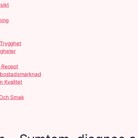
sikt
ming
 Trygghet
igheter
 Recept
g bostadsmarknad
 Kvalitet
 Och Smak