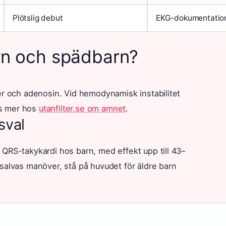
Plötslig debut
EKG-dokumentatio
rn och spädbarn?
rer och adenosin. Vid hemodynamisk instabilitet
as mer hos
utanfilter.se om amnet
.
sval
 QRS-takykardi hos barn, med effekt upp till 43–
lsalvas manöver, stå på huvudet för äldre barn