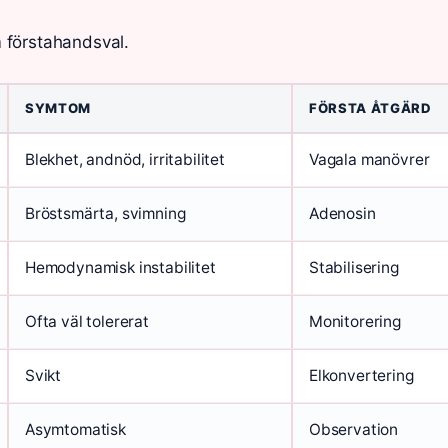
 förstahandsval.
SYMTOM
FÖRSTA ÅTGÄRD
Blekhet, andnöd, irritabilitet
Vagala manövrer
Bröstsmärta, svimning
Adenosin
Hemodynamisk instabilitet
Stabilisering
Ofta väl tolererat
Monitorering
Svikt
Elkonvertering
Asymtomatisk
Observation