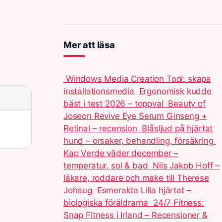
Mer att läsa
Windows Media Creation Tool: skapa
installationsmedia
Ergonomisk kudde
bäst i test 2026 – toppval
Beauty of
Joseon Revive Eye Serum Ginseng +
Retinal – recension
Blåsljud på hjärtat
hund – orsaker, behandling, försäkring
Kap Verde väder december –
temperatur, sol & bad
Nils Jakob Hoff –
läkare, roddare och make till Therese
Johaug
Esmeralda Lilla hjärtat –
biologiska föräldrarna
24/7 Fitness:
Snap Fitness i Irland – Recensioner &