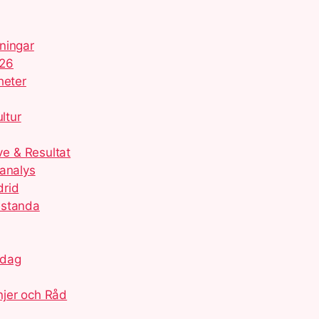
ningar
026
heter
ltur
e & Resultat
hanalys
drid
estanda
idag
njer och Råd