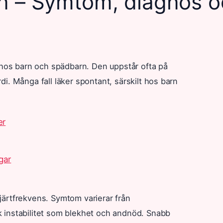
rn – Symtom, diagnos 
n hos barn och spädbarn. Den uppstår ofta på
i. Många fall läker spontant, särskilt hos barn
er
gar
järtfrekvens. Symtom varierar från
 instabilitet som blekhet och andnöd. Snabb