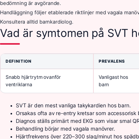
bedömning är avgörande.
Handläggning följer etablerade riktlinjer med vagala manö
Konsultera alltid barnkardiolog.
Vad är symtomen på SVT h
DEFINITION
PREVALENS
Snabb hjärtrytm ovanför
Vanligast hos
ventriklarna
barn
SVT är den mest vanliga takykardien hos barn.
Orsakas ofta av re-entry kretsar som accessorisk
Diagnos ställs primärt med EKG som visar smal QR
Behandling börjar med vagala manövrer.
Hjärtfrekvens över 220–300 slag/minut hos spädb