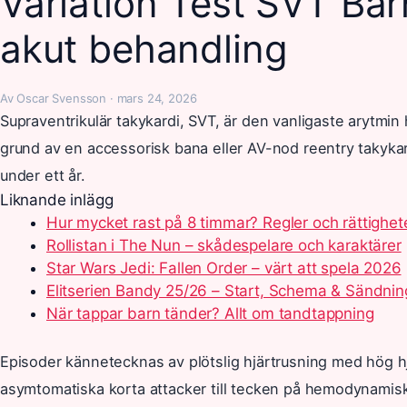
Variation Test SVT Ba
akut behandling
Av Oscar Svensson · mars 24, 2026
Supraventrikulär takykardi, SVT, är den vanligaste arytmi
grund av en accessorisk bana eller AV-nod reentry takykard
under ett år.
Liknande inlägg
Hur mycket rast på 8 timmar? Regler och rättighet
Rollistan i The Nun – skådespelare och karaktärer
Star Wars Jedi: Fallen Order – värt att spela 2026
Elitserien Bandy 25/26 – Start, Schema & Sändnin
När tappar barn tänder? Allt om tandtappning
Episoder kännetecknas av plötslig hjärtrusning med hög h
asymtomatiska korta attacker till tecken på hemodynamisk