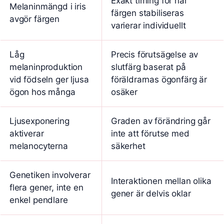
Exakt timing för när
Melaninmängd i iris
färgen stabiliseras
avgör färgen
varierar individuellt
Låg
Precis förutsägelse av
melaninproduktion
slutfärg baserat på
vid födseln ger ljusa
föräldrarnas ögonfärg är
ögon hos många
osäker
Ljusexponering
Graden av förändring går
aktiverar
inte att förutse med
melanocyterna
säkerhet
Genetiken involverar
Interaktionen mellan olika
flera gener, inte en
gener är delvis oklar
enkel pendlare