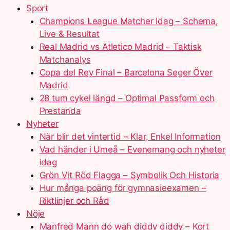
Sport
Champions League Matcher Idag – Schema,
Live & Resultat
Real Madrid vs Atletico Madrid – Taktisk
Matchanalys
Copa del Rey Final – Barcelona Seger Över
Madrid
28 tum cykel längd – Optimal Passform och
Prestanda
Nyheter
När blir det vintertid – Klar, Enkel Information
Vad händer i Umeå – Evenemang och nyheter
idag
Grön Vit Röd Flagga – Symbolik Och Historia
Hur många poäng för gymnasieexamen –
Riktlinjer och Råd
Nöje
Manfred Mann do wah diddy diddy – Kort