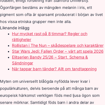
födseln, enligt forskning från Stanford University.
Ögonfärgen bestäms av mängden melanin i iris, ett
pigment som ofta är sparsamt producerat i början av livet
hos vissa etniska grupper men inte alla.
Liknande inlägg
Hur mycket rast på 8 timmar? Regler och
rättigheter
Rollistan i The Nun – skådespelare och karaktärer
Star Wars Jedi: Fallen Order – värt att spela 2026
Elitserien Bandy 25/26 – Start, Schema &
Sändningar
När tappar barn tänder? Allt om tandtappning
Myten om universellt blåögda nyfödda lever kvar i
populärkulturen, delvis beroende på att många barn av
europeisk härkomst verkligen föds med ljusa ögon som
senare mörknar. Samtidigt föds barn i andra delar av