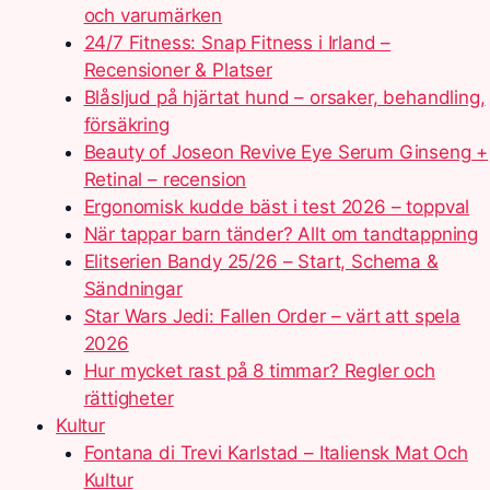
och varumärken
24/7 Fitness: Snap Fitness i Irland –
Recensioner & Platser
Blåsljud på hjärtat hund – orsaker, behandling,
försäkring
Beauty of Joseon Revive Eye Serum Ginseng +
Retinal – recension
Ergonomisk kudde bäst i test 2026 – toppval
När tappar barn tänder? Allt om tandtappning
Elitserien Bandy 25/26 – Start, Schema &
Sändningar
Star Wars Jedi: Fallen Order – värt att spela
2026
Hur mycket rast på 8 timmar? Regler och
rättigheter
Kultur
Fontana di Trevi Karlstad – Italiensk Mat Och
Kultur