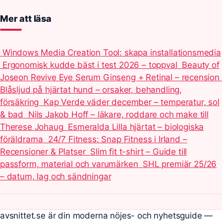
Mer att läsa
Windows Media Creation Tool: skapa installationsmedia
Ergonomisk kudde bäst i test 2026 – toppval
Beauty of
Joseon Revive Eye Serum Ginseng + Retinal – recension
Blåsljud på hjärtat hund – orsaker, behandling,
försäkring
Kap Verde väder december – temperatur, sol
& bad
Nils Jakob Hoff – läkare, roddare och make till
Therese Johaug
Esmeralda Lilla hjärtat – biologiska
föräldrarna
24/7 Fitness: Snap Fitness i Irland –
Recensioner & Platser
Slim fit t-shirt – Guide till
passform, material och varumärken
SHL premiär 25/26
– datum, lag och sändningar
avsnittet.se är din moderna nöjes- och nyhetsguide —