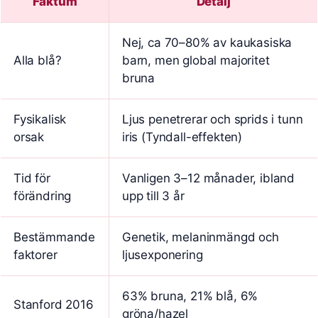
Faktum
Detalj
Nej, ca 70–80% av kaukasiska
Alla blå?
barn, men global majoritet
bruna
Fysikalisk
Ljus penetrerar och sprids i tunn
orsak
iris (Tyndall-effekten)
Tid för
Vanligen 3–12 månader, ibland
förändring
upp till 3 år
Bestämmande
Genetik, melaninmängd och
faktorer
ljusexponering
63% bruna, 21% blå, 6%
Stanford 2016
gröna/hazel