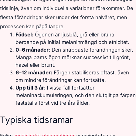
tidslinje, även om individuella variationer förekommer. De
flesta förändringar sker under det första halvåret, men
processen kan pågå längre.
Födsel:
Ögonen är ljusblå, grå eller bruna
beroende på initial melaninmängd och etnicitet.
0–6 månader:
Den snabbaste förändringen sker.
Många barns ögon mörknar successivt till grönt,
hazel eller brunt.
6–12 månader:
Färgen stabiliseras oftast, även
om mindre förändringar kan fortsätta.
Upp till 3 år:
I vissa fall fortsätter
melaninackumuleringen, och den slutgiltiga färgen
fastställs först vid tre års ålder.
Typiska tidsramar
Enligt
medicinska observationer
är majoriteten av