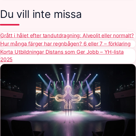
Du vill inte missa
Grått i hålet efter tandutdragning: Alveolit eller normalt?
Hur många färger har regnbågen? 6 eller 7 – förklaring
Korta Utbildningar Distans som Ger Jobb – YH-lista
2025