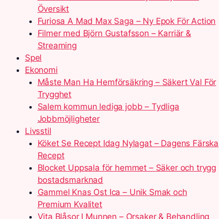
Översikt
Furiosa A Mad Max Saga – Ny Epok För Action
Filmer med Björn Gustafsson – Karriär &
Streaming
Spel
Ekonomi
Måste Man Ha Hemförsäkring – Säkert Val För
Trygghet
Salem kommun lediga jobb – Tydliga
Jobbmöjligheter
Livsstil
Köket Se Recept Idag Nylagat – Dagens Färska
Recept
Blocket Uppsala för hemmet – Säker och trygg
bostadsmarknad
Gammel Knas Ost Ica – Unik Smak och
Premium Kvalitet
Vita Blåsor I Munnen – Orsaker & Behandling