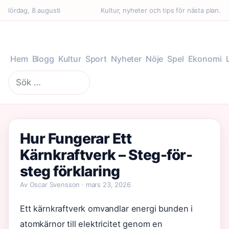
lördag, 8 augusti
Kultur, nyheter och tips för nästa plan.
Hem
Blogg
Kultur
Sport
Nyheter
Nöje
Spel
Ekonomi
Sök
efter:
Hur Fungerar Ett
Kärnkraftverk – Steg-för-
steg förklaring
Av Oscar Svensson · mars 23, 2026
Ett kärnkraftverk omvandlar energi bunden i
atomkärnor till elektricitet genom en