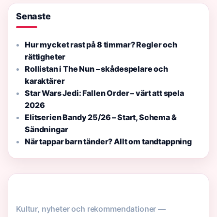
Senaste
Hur mycket rast på 8 timmar? Regler och
rättigheter
Rollistan i The Nun – skådespelare och
karaktärer
Star Wars Jedi: Fallen Order – värt att spela
2026
Elitserien Bandy 25/26 – Start, Schema &
Sändningar
När tappar barn tänder? Allt om tandtappning
Kultur, nyheter och rekommendationer —