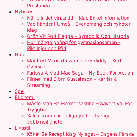
Prestanda
Nyheter
När blir det vintertid – Klar, Enkel Information
Vad händer i Umeå – Evenemang och nyheter
idag
Grön Vit Röd Flagga – Symbolik Och Historia
Hur många poäng för gymnasieexamen –
Riktlinjer och Råd
Nöje
Manfred Mann do wah diddy diddy – Kort
Översikt
Furiosa A Mad Max Saga – Ny Epok För Action
Filmer med Björn Gustafsson – Karriär &
Streaming
Spel
Ekonomi
Måste Man Ha Hemförsäkring – Säkert Val För
Trygghet
Salem kommun lediga jobb – Tydliga
Jobbmöjligheter
Livsstil
Köket Se Recept Idag Nylagat – Dagens Färska