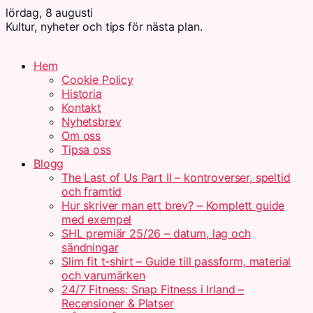
lördag, 8 augusti
Kultur, nyheter och tips för nästa plan.
Hem
Cookie Policy
Historia
Kontakt
Nyhetsbrev
Om oss
Tipsa oss
Blogg
The Last of Us Part II – kontroverser, speltid
och framtid
Hur skriver man ett brev? – Komplett guide
med exempel
SHL premiär 25/26 – datum, lag och
sändningar
Slim fit t-shirt – Guide till passform, material
och varumärken
24/7 Fitness: Snap Fitness i Irland –
Recensioner & Platser