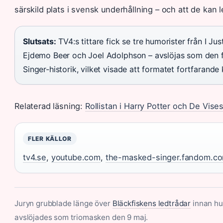
särskild plats i svensk underhållning – och att de ka
Slutsats:
TV4:s tittare fick se tre humorister från I Ju
Ejdemo Beer och Joel Adolphson – avslöjas som den 
Singer-historik, vilket visade att formatet fortfarand
Relaterad läsning:
Rollistan i Harry Potter och De Vise
FLER KÄLLOR
tv4.se
,
youtube.com
,
the-masked-singer.fandom.c
Juryn grubblade länge över
Bläckfiskens ledtrådar
innan h
avslöjades som triomasken den 9 maj.