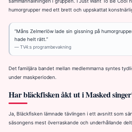
sammanhållningen i gruppen. I Just Want To Be Cool ha
humorgrupper med ett brett och uppskattat konstnärlig
”Måns Zelmerlöw lade sin gissning på humorgruppen 
hade helt rätt.”
— TV4:s programbevakning
Det familjära bandet mellan medlemmarna syntes tydl
under maskperioden.
Har bläckfisken åkt ut i Masked singer
Ja, Bläckfisken lämnade tävlingen i ett avsnitt som s
säsongens mest överraskande och underhållande delt