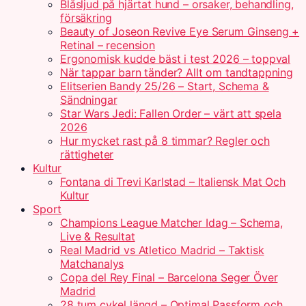
Blåsljud på hjärtat hund – orsaker, behandling,
försäkring
Beauty of Joseon Revive Eye Serum Ginseng +
Retinal – recension
Ergonomisk kudde bäst i test 2026 – toppval
När tappar barn tänder? Allt om tandtappning
Elitserien Bandy 25/26 – Start, Schema &
Sändningar
Star Wars Jedi: Fallen Order – värt att spela
2026
Hur mycket rast på 8 timmar? Regler och
rättigheter
Kultur
Fontana di Trevi Karlstad – Italiensk Mat Och
Kultur
Sport
Champions League Matcher Idag – Schema,
Live & Resultat
Real Madrid vs Atletico Madrid – Taktisk
Matchanalys
Copa del Rey Final – Barcelona Seger Över
Madrid
28 tum cykel längd – Optimal Passform och