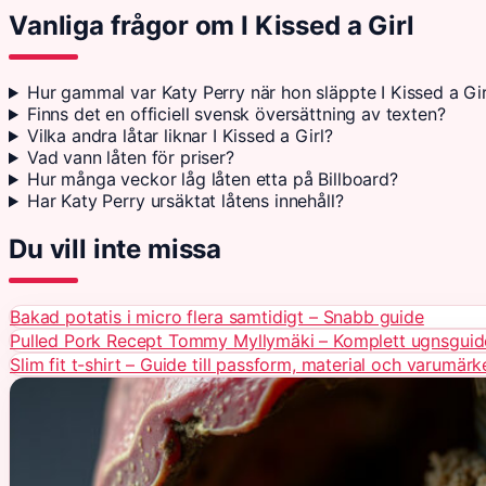
Vanliga frågor om I Kissed a Girl
Hur gammal var Katy Perry när hon släppte I Kissed a Gir
Finns det en officiell svensk översättning av texten?
Vilka andra låtar liknar I Kissed a Girl?
Vad vann låten för priser?
Hur många veckor låg låten etta på Billboard?
Har Katy Perry ursäktat låtens innehåll?
Du vill inte missa
Bakad potatis i micro flera samtidigt – Snabb guide
Pulled Pork Recept Tommy Myllymäki – Komplett ugnsguid
Slim fit t-shirt – Guide till passform, material och varumärk