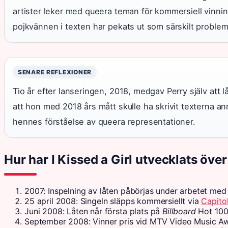
artister leker med queera teman för kommersiell vinni
pojkvännen i texten har pekats ut som särskilt problem
SENARE REFLEXIONER
Tio år efter lanseringen, 2018, medgav Perry själv att l
att hon med 2018 års mått skulle ha skrivit texterna an
hennes förståelse av queera representationer.
Hur har I Kissed a Girl utvecklats över
2007
: Inspelning av låten påbörjas under arbetet me
25 april 2008
: Singeln släpps kommersiellt via
Capito
Juni 2008
: Låten når första plats på
Billboard
Hot 100 
September 2008
: Vinner pris vid MTV Video Music A