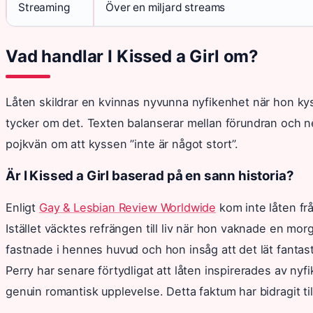
Streaming
Över en miljard streams
Vad handlar I Kissed a Girl om?
Låten skildrar en kvinnas nyvunna nyfikenhet när hon ky
tycker om det. Texten balanserar mellan förundran och ne
pojkvän om att kyssen ”inte är något stort”.
Är I Kissed a Girl baserad på en sann historia?
Enligt
Gay & Lesbian Review Worldwide
kom inte låten fr
Istället väcktes refrängen till liv när hon vaknade en mo
fastnade i hennes huvud och hon insåg att det lät fantast
Perry har senare förtydligat att låten inspirerades av nyfi
genuin romantisk upplevelse. Detta faktum har bidragit til