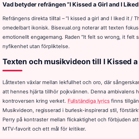
Vad betyder refrängen ”I Kissed a Girl and I Liked 
Refrängens direkta tilltal – ”I kissed a girl and I liked it /
omedelbart ikonisk. Bisexual.org noterar att texten fokus
emotionellt engagemang. Raden ”It felt so wrong, it felt 
nyfikenhet utan förpliktelse.
Texten och musikvideon till I Kissed a 
Låttexten växlar mellan lekfullhet och oro, där sångers
att hennes hjärta tillhör pojkvännen. Denna ambivalens ha
kontroversen kring verket.
Fullständiga lyrics
finns tillgä
Musikvideon, regisserad i burlesk-inspirerad stil, förstä
Perry på kontraster mellan flickaktighet och förbjuden attr
MTV-favorit och ett mål för kritiker.