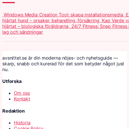
Windows Media Creation Tool: skapa installationsmedia
E
hjärtat hund – orsaker, behandling, försäkring
Kap Verde v
hjärtat – biologiska föräldrarna
24/7 Fitness: Snap Fitness 
lag och sändningar
avsnittet.se är din moderna nöjes- och nyhetsguide —
skarp, snabb och kurerad för det som betyder något just
nu.
Utforska
Om oss
Kontakt
Redaktion
Historia
Cookie Policy