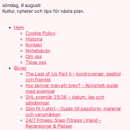
söndag, 9 augusti
Kultur, nyheter och tips för nästa plan.
Hem
Cookie Policy
Historia
Kontakt
Nyhetsbrev
Om oss
Tipsa oss
Blogg
The Last of Us Part II – kontroverser, speltid
och framtid
Hur skriver man ett brev? – Komplett guide
med exempel
SHL premiär 25/26 – datum, lag och
sändningar
Slim fit t-shirt – Guide till passform, material
och varumärken
24/7 Fitness: Snap Fitness i Irland –
Recensioner & Platser