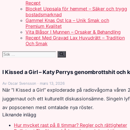
Recept
Blocket Uppsala för hemmet – Säker och trygg
bostadsmarknad
Gammel Knas Ost Ica – Unik Smak och
Premium Kvalitet
Vita Blåsor I Munnen – Orsaker & Behandling
Recept Med Gravad Lax Huvudrätt – Tradition
Och Smak
Sök
efter:
I Kissed a Girl – Katy Perrys genombrottshit och 
Av Oscar Svensson · mars 13, 2026
När ”I Kissed a Girl” exploderade på radiovågorna våre
juggernaut och ett kulturellt diskussionsämne. Singeln lyfte
av popscenen mest omtalade nya röster.
Liknande inlägg
Hur mycket rast på 8 timmar? Regler och rättigheter