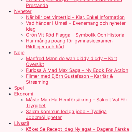
Prestanda
Nyheter
När blir det vintertid – Klar, Enkel Information
Vad händer i Umeå – Evenemang och nyheter
idag
Grön Vit Röd Flagga – Symbolik Och Historia
Hur många poäng för gymnasieexamen –
Riktlinjer och Råd
Nöje
Manfred Mann do wah diddy diddy – Kort
Översikt
Furiosa A Mad Max Saga – Ny Epok För Action
Filmer med Björn Gustafsson – Karriär &
Streaming
Spel
Ekonomi
Måste Man Ha Hemförsäkring – Säkert Val För
Trygghet
Salem kommun lediga jobb – Tydliga
Jobbmöjligheter
Livsstil
Köket Se Recept Idag Nylagat – Dagens Färska