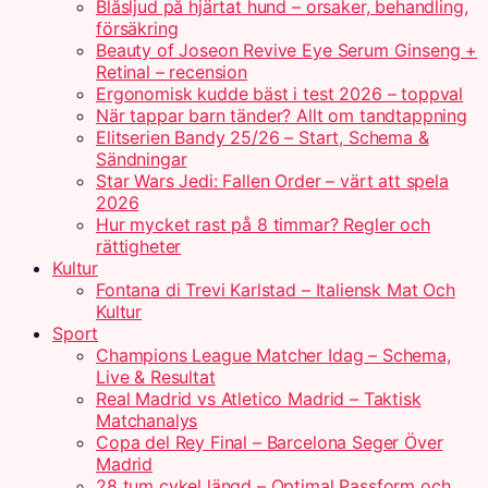
Blåsljud på hjärtat hund – orsaker, behandling,
försäkring
Beauty of Joseon Revive Eye Serum Ginseng +
Retinal – recension
Ergonomisk kudde bäst i test 2026 – toppval
När tappar barn tänder? Allt om tandtappning
Elitserien Bandy 25/26 – Start, Schema &
Sändningar
Star Wars Jedi: Fallen Order – värt att spela
2026
Hur mycket rast på 8 timmar? Regler och
rättigheter
Kultur
Fontana di Trevi Karlstad – Italiensk Mat Och
Kultur
Sport
Champions League Matcher Idag – Schema,
Live & Resultat
Real Madrid vs Atletico Madrid – Taktisk
Matchanalys
Copa del Rey Final – Barcelona Seger Över
Madrid
28 tum cykel längd – Optimal Passform och