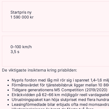
Startpris ny
1 590 000 kr
0–100 km/h
3,5 s
De viktigaste insikterna kring prisbilden:
Nypris fordon med låg mil rör sig i spannet 1,4–1,6 m
Förmånsvärdet för tjänstebilsbruk ligger mellan 10 8
Tidigare generationens M5 Competition (2019/2020) f
Elräckvidden på 62–66 km möjliggör reell vardagselek
Utrustningspaket kan höja slutpriset med flera hundr
Leasingförmedlade bilar erbjuds ofta med momsavdra