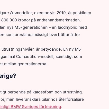
are årsmodeller, exempelvis 2019, är prisbilden
der 800 000 kronor på andrahandsmarknaden.
den nya M5-generationen – en laddhybrid med
en som prestandamässigt överträffar äldre
a utrustningsnivåer, är betydande. En ny M5
r gammal Competition-modell, samtidigt som
nt mellan generationerna.
erige?
aftigt beroende på karossform och utrustning.
or, men leveransklara bilar hos återförsäljare
enligt BMW Sveriges förteckning
.