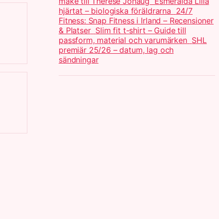
make till Therese Johaug
Esmeralda Lilla
hjärtat – biologiska föräldrarna
24/7
Fitness: Snap Fitness i Irland – Recensioner
& Platser
Slim fit t-shirt – Guide till
passform, material och varumärken
SHL
premiär 25/26 – datum, lag och
sändningar