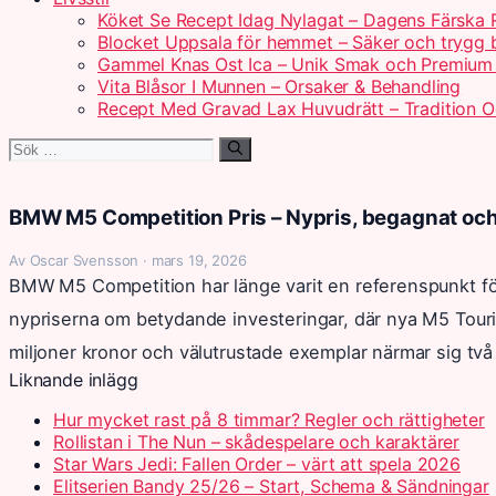
Köket Se Recept Idag Nylagat – Dagens Färska 
Blocket Uppsala för hemmet – Säker och trygg
Gammel Knas Ost Ica – Unik Smak och Premium 
Vita Blåsor I Munnen – Orsaker & Behandling
Recept Med Gravad Lax Huvudrätt – Tradition 
Sök
efter:
BMW M5 Competition Pris – Nypris, begagnat och 
Av Oscar Svensson · mars 19, 2026
BMW M5 Competition har länge varit en referenspunkt fö
nypriserna om betydande investeringar, där nya M5 Touri
miljoner kronor och välutrustade exemplar närmar sig två 
Liknande inlägg
Hur mycket rast på 8 timmar? Regler och rättigheter
Rollistan i The Nun – skådespelare och karaktärer
Star Wars Jedi: Fallen Order – värt att spela 2026
Elitserien Bandy 25/26 – Start, Schema & Sändningar