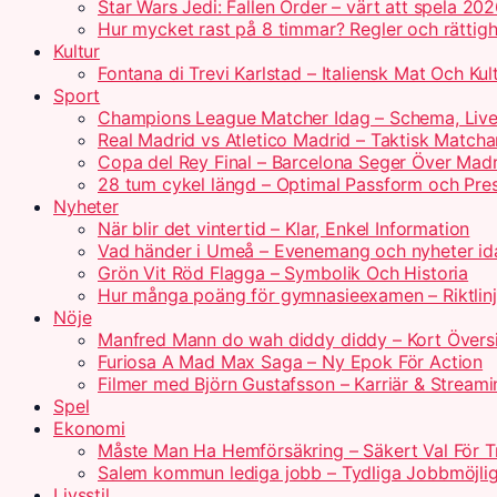
Star Wars Jedi: Fallen Order – värt att spela 20
Hur mycket rast på 8 timmar? Regler och rättigh
Kultur
Fontana di Trevi Karlstad – Italiensk Mat Och Kul
Sport
Champions League Matcher Idag – Schema, Live
Real Madrid vs Atletico Madrid – Taktisk Matcha
Copa del Rey Final – Barcelona Seger Över Madr
28 tum cykel längd – Optimal Passform och Pre
Nyheter
När blir det vintertid – Klar, Enkel Information
Vad händer i Umeå – Evenemang och nyheter id
Grön Vit Röd Flagga – Symbolik Och Historia
Hur många poäng för gymnasieexamen – Riktlin
Nöje
Manfred Mann do wah diddy diddy – Kort Övers
Furiosa A Mad Max Saga – Ny Epok För Action
Filmer med Björn Gustafsson – Karriär & Streami
Spel
Ekonomi
Måste Man Ha Hemförsäkring – Säkert Val För T
Salem kommun lediga jobb – Tydliga Jobbmöjlig
Livsstil