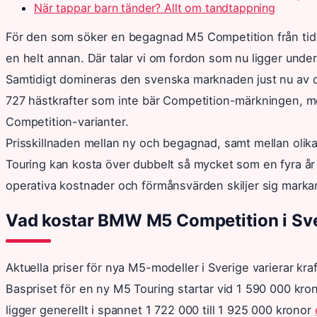
När tappar barn tänder? Allt om tandtappning
För den som söker en begagnad M5 Competition från tidig
en helt annan. Där talar vi om fordon som nu ligger un
Samtidigt domineras den svenska marknaden just nu av 
727 hästkrafter som inte bär Competition-märkningen, m
Competition-varianter.
Prisskillnaden mellan ny och begagnad, samt mellan olik
Touring kan kosta över dubbelt så mycket som en fyra å
operativa kostnader och förmånsvärden skiljer sig marka
Vad kostar BMW M5 Competition i Sv
Aktuella priser för nya M5-modeller i Sverige varierar kr
Baspriset för en ny M5 Touring startar vid 1 590 000 kron
ligger generellt i spannet 1 722 000 till 1 925 000 kronor