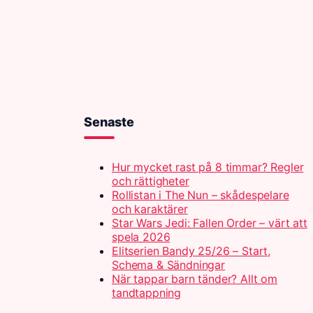
Senaste
Hur mycket rast på 8 timmar? Regler
och rättigheter
Rollistan i The Nun – skådespelare
och karaktärer
Star Wars Jedi: Fallen Order – värt att
spela 2026
Elitserien Bandy 25/26 – Start,
Schema & Sändningar
När tappar barn tänder? Allt om
tandtappning