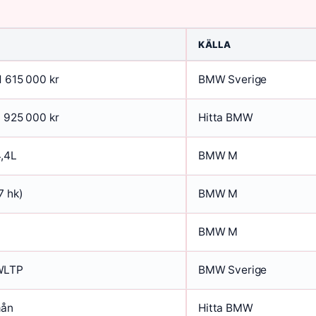
KÄLLA
 615 000 kr
BMW Sverige
 925 000 kr
Hitta BMW
4,4L
BMW M
7 hk)
BMW M
BMW M
WLTP
BMW Sverige
mån
Hitta BMW