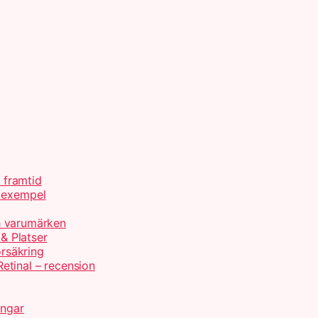
h framtid
d exempel
ch varumärken
 & Platser
örsäkring
etinal – recension
ingar