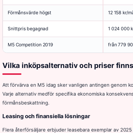
Förmånsvärde högst
12 158 kr/m
Snittpris begagnad
1 024 000 k
M5 Competition 2019
från 779 90
Vilka inköpsalternativ och priser fi
Att förvärva en M5 idag sker vanligen antingen genom kon
Varje alternativ medför specifika ekonomiska konsekvens
förmånsbeskattning.
Leasing och finansiella lösningar
Flera återförsäljare erbjuder leasebara exemplar av 2025