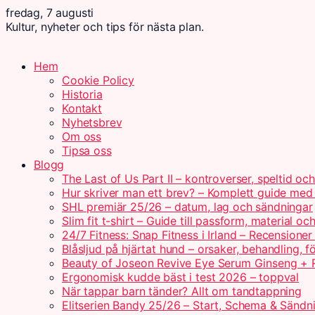
fredag, 7 augusti
Kultur, nyheter och tips för nästa plan.
Hem
Cookie Policy
Historia
Kontakt
Nyhetsbrev
Om oss
Tipsa oss
Blogg
The Last of Us Part II – kontroverser, speltid oc
Hur skriver man ett brev? – Komplett guide me
SHL premiär 25/26 – datum, lag och sändningar
Slim fit t-shirt – Guide till passform, material o
24/7 Fitness: Snap Fitness i Irland – Recensioner
Blåsljud på hjärtat hund – orsaker, behandling, f
Beauty of Joseon Revive Eye Serum Ginseng + R
Ergonomisk kudde bäst i test 2026 – toppval
När tappar barn tänder? Allt om tandtappning
Elitserien Bandy 25/26 – Start, Schema & Sändn