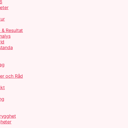
26
eter
tur
 & Resultat
nalys
id
standa
ag
jer och Råd
ikt
ng
rygghet
heter