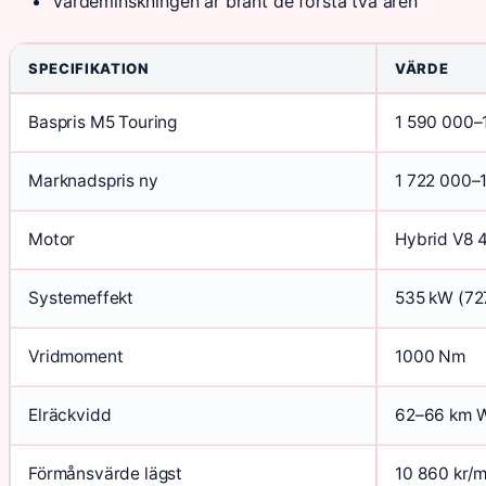
Värdeminskningen är brant de första två åren
SPECIFIKATION
VÄRDE
Baspris M5 Touring
1 590 000–1
Marknadspris ny
1 722 000–1
Motor
Hybrid V8 
Systemeffekt
535 kW (72
Vridmoment
1000 Nm
Elräckvidd
62–66 km 
Förmånsvärde lägst
10 860 kr/