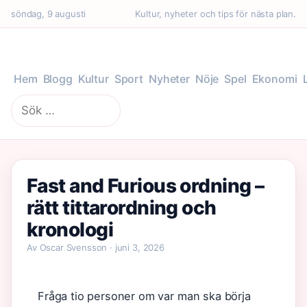
söndag, 9 augusti
Kultur, nyheter och tips för nästa plan.
Hem
Blogg
Kultur
Sport
Nyheter
Nöje
Spel
Ekonomi
Sök
efter:
Fast and Furious ordning –
rätt tittarordning och
kronologi
Av Oscar Svensson · juni 3, 2026
Fråga tio personer om var man ska börja