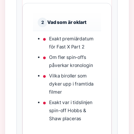
Vad som är oklart
2
Exakt premiärdatum
för Fast X Part 2
Om fler spin-offs
påverkar kronologin
Vilka biroller som
dyker upp i framtida
filmer
Exakt var i tidslinjen
spin-off Hobbs &
Shaw placeras