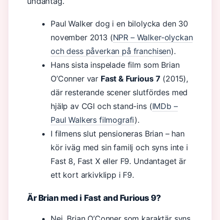
undantag.
Paul Walker dog i en bilolycka den 30
november 2013 (
NPR – Walker-olyckan
och dess påverkan på franchisen
).
Hans sista inspelade film som Brian
O’Conner var
Fast & Furious 7
(2015),
där resterande scener slutfördes med
hjälp av CGI och stand-ins (
IMDb –
Paul Walkers filmografi
).
I filmens slut pensioneras Brian – han
kör iväg med sin familj och syns inte i
Fast 8, Fast X eller F9. Undantaget är
ett kort arkivklipp i F9.
Är Brian med i Fast and Furious 9?
Nej, Brian O’Conner som karaktär syns