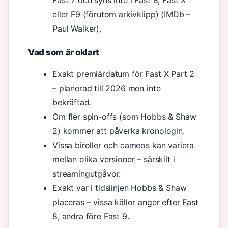
Fast 7 och syns inte i Fast 8, Fast X
eller F9 (förutom arkivklipp) (IMDb –
Paul Walker).
Vad som är oklart
Exakt premiärdatum för Fast X Part 2
– planerad till 2026 men inte
bekräftad.
Om fler spin-offs (som Hobbs & Shaw
2) kommer att påverka kronologin.
Vissa biroller och cameos kan variera
mellan olika versioner – särskilt i
streamingutgåvor.
Exakt var i tidslinjen Hobbs & Shaw
placeras – vissa källor anger efter Fast
8, andra före Fast 9.