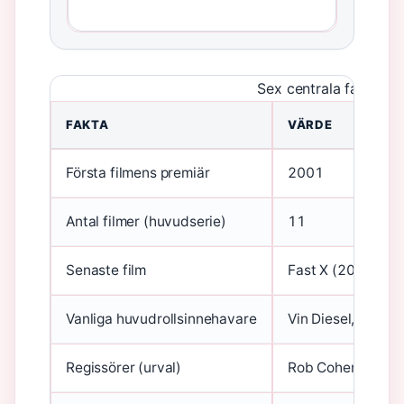
Sex centrala fakta om
FAKTA
VÄRDE
Första filmens premiär
2001
Antal filmer (huvudserie)
11
Senaste film
Fast X (2023)
Vanliga huvudrollsinnehavare
Vin Diesel, Paul W
Regissörer (urval)
Rob Cohen, John 