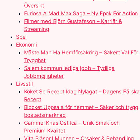
Översikt
Furiosa A Mad Max Saga – Ny Epok För Action
Filmer med Björn Gustafsson – Karriär &
Streaming
Spel
Ekonomi
Måste Man Ha Hemförsäkring – Säkert Val För
Trygghet
Salem kommun lediga jobb – Tydliga
Jobbmöjligheter
Livsstil
Köket Se Recept Idag Nylagat – Dagens Färska
Recept
Blocket Uppsala för hemmet – Säker och trygg
bostadsmarknad
Gammel Knas Ost Ica – Unik Smak och
Premium Kvalitet
Vita Blåsor I Munnen – Orsaker & Behandling