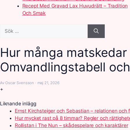
Recept Med Gravad Lax Huvudrätt – Tradition
Och Smak
Sök
efter:
Hur många matskedar ä
Omvandlingstabell och
Av Oscar Svensson · maj 21, 2026
+
Liknande inlägg
Ernst Kirchsteiger och Sebastian – relationen och 
Hur mycket rast på 8 timmar? Regler och rättighet
Rollistan i The Nun – skådespelare och karaktärer