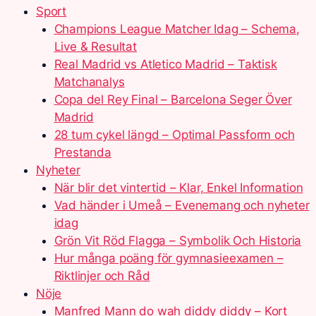
Sport
Champions League Matcher Idag – Schema,
Live & Resultat
Real Madrid vs Atletico Madrid – Taktisk
Matchanalys
Copa del Rey Final – Barcelona Seger Över
Madrid
28 tum cykel längd – Optimal Passform och
Prestanda
Nyheter
När blir det vintertid – Klar, Enkel Information
Vad händer i Umeå – Evenemang och nyheter
idag
Grön Vit Röd Flagga – Symbolik Och Historia
Hur många poäng för gymnasieexamen –
Riktlinjer och Råd
Nöje
Manfred Mann do wah diddy diddy – Kort