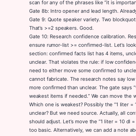
scan for any of the phrases like ”it is import
Gate 8b: Intro opener and lead length. Alrea
Gate 9: Quote speaker variety. Two blockquot
That’s >=2 speakers. Good.
Gate 10: Research confidence calibration. Re
ensure rumor-list >= confirmed-list. Let’s loo
section: confirmed facts list has 4 items, unc
unclear. That violates the rule: if low confide
need to either move some confirmed to uncle
cannot fabricate. The research notes say low 
more confirmed than unclear. The gate says ”v
weakest items if needed.” We can move the w
Which one is weakest? Possibly the ”1 liter =
unclear? But we need source. Actually, all co
should adjust. Let’s move the ”1 liter = 10 dl 
too basic. Alternatively, we can add a note a