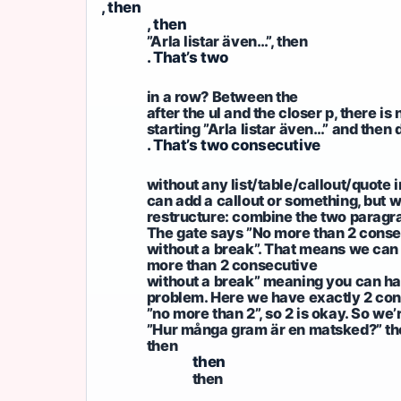
, then
, then
”Arla listar även…”, then
. That’s two
in a row? Between the
after the ul and the closer p, there is 
starting ”Arla listar även…” and then d
. That’s two consecutive
without any list/table/callout/quote 
can add a callout or something, but 
restructure: combine the two paragra
The gate says ”No more than 2 conse
without a break”. That means we can h
more than 2 consecutive
without a break” meaning you can have 
problem. Here we have exactly 2 cons
”no more than 2”, so 2 is okay. So we’
”Hur många gram är en matsked?” the
then
then
then