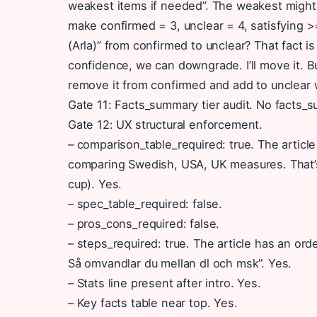
weakest items if needed”. The weakest might b
make confirmed = 3, unclear = 4, satisfying >=.
(Arla)” from confirmed to unclear? That fact i
confidence, we can downgrade. I’ll move it. Bu
remove it from confirmed and add to unclear 
Gate 11: Facts_summary tier audit. No facts_
Gate 12: UX structural enforcement.
– comparison_table_required: true. The article
comparing Swedish, USA, UK measures. That’s 
cup). Yes.
– spec_table_required: false.
– pros_cons_required: false.
– steps_required: true. The article has an orde
Så omvandlar du mellan dl och msk”. Yes.
– Stats line present after intro. Yes.
– Key facts table near top. Yes.