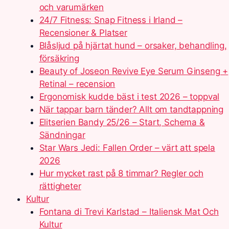
och varumärken
24/7 Fitness: Snap Fitness i Irland –
Recensioner & Platser
Blåsljud på hjärtat hund – orsaker, behandling,
försäkring
Beauty of Joseon Revive Eye Serum Ginseng +
Retinal – recension
Ergonomisk kudde bäst i test 2026 – toppval
När tappar barn tänder? Allt om tandtappning
Elitserien Bandy 25/26 – Start, Schema &
Sändningar
Star Wars Jedi: Fallen Order – värt att spela
2026
Hur mycket rast på 8 timmar? Regler och
rättigheter
Kultur
Fontana di Trevi Karlstad – Italiensk Mat Och
Kultur