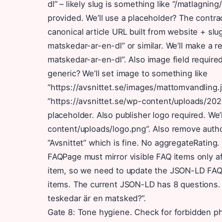
dl” – likely slug is something like ”/matlagni
provided. We’ll use a placeholder? The contr
canonical article URL built from website + slu
matskedar-ar-en-dl” or similar. We’ll make a 
matskedar-ar-en-dl”. Also image field require
generic? We’ll set image to something like
”https://avsnittet.se/images/mattomvandling.j
”https://avsnittet.se/wp-content/uploads/2024
placeholder. Also publisher logo required. We’l
content/uploads/logo.png”. Also remove autho
”Avsnittet” which is fine. No aggregateRating
FAQPage must mirror visible FAQ items only 
item, so we need to update the JSON-LD FAQP
items. The current JSON-LD has 8 questions.
teskedar är en matsked?”.
Gate 8: Tone hygiene. Check for forbidden ph