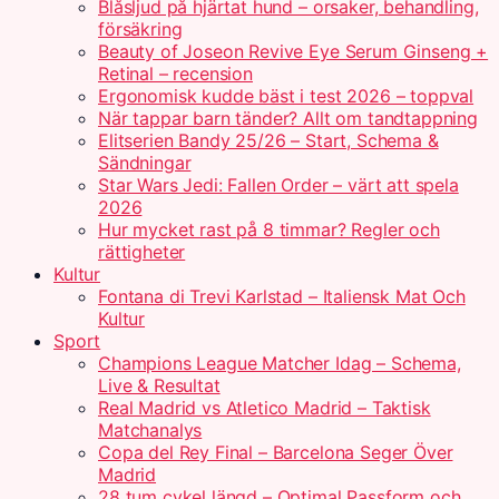
Blåsljud på hjärtat hund – orsaker, behandling,
försäkring
Beauty of Joseon Revive Eye Serum Ginseng +
Retinal – recension
Ergonomisk kudde bäst i test 2026 – toppval
När tappar barn tänder? Allt om tandtappning
Elitserien Bandy 25/26 – Start, Schema &
Sändningar
Star Wars Jedi: Fallen Order – värt att spela
2026
Hur mycket rast på 8 timmar? Regler och
rättigheter
Kultur
Fontana di Trevi Karlstad – Italiensk Mat Och
Kultur
Sport
Champions League Matcher Idag – Schema,
Live & Resultat
Real Madrid vs Atletico Madrid – Taktisk
Matchanalys
Copa del Rey Final – Barcelona Seger Över
Madrid
28 tum cykel längd – Optimal Passform och