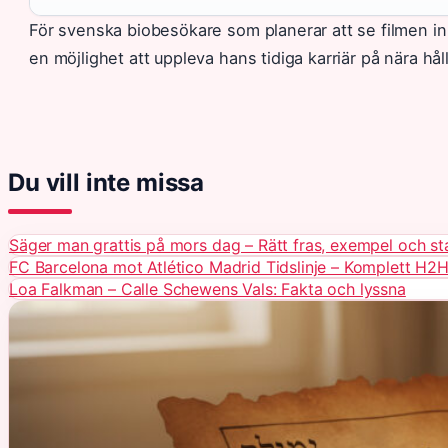
För svenska biobesökare som planerar att se filmen i
en möjlighet att uppleva hans tidiga karriär på nära hål
Du vill inte missa
Säger man grattis på mors dag – Rätt fras, exempel och st
FC Barcelona mot Atlético Madrid Tidslinje – Komplett H2H 
Loa Falkman – Calle Schewens Vals: Fakta och lyssna