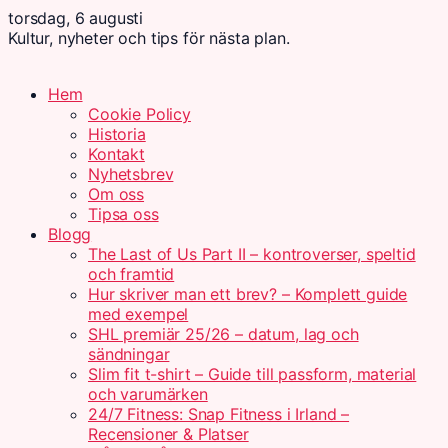
torsdag, 6 augusti
Kultur, nyheter och tips för nästa plan.
Hem
Cookie Policy
Historia
Kontakt
Nyhetsbrev
Om oss
Tipsa oss
Blogg
The Last of Us Part II – kontroverser, speltid
och framtid
Hur skriver man ett brev? – Komplett guide
med exempel
SHL premiär 25/26 – datum, lag och
sändningar
Slim fit t-shirt – Guide till passform, material
och varumärken
24/7 Fitness: Snap Fitness i Irland –
Recensioner & Platser