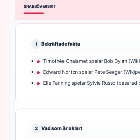
SNABBÖVERSIKT
Bekräftade fakta
1
Timothée Chalamet spelar Bob Dylan (
Wik
Edward Norton spelar Pete Seeger (
Wikip
Elle Fanning spelar Sylvie Russo (baserad 
Vad som är oklart
2