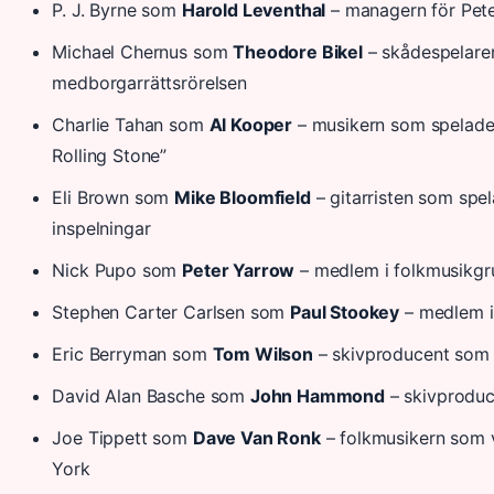
P. J. Byrne som
Harold Leventhal
– managern för Pet
Michael Chernus som
Theodore Bikel
– skådespelaren
medborgarrättsrörelsen
Charlie Tahan som
Al Kooper
– musikern som spelade o
Rolling Stone”
Eli Brown som
Mike Bloomfield
– gitarristen som spel
inspelningar
Nick Pupo som
Peter Yarrow
– medlem i folkmusikgr
Stephen Carter Carlsen som
Paul Stookey
– medlem i
Eric Berryman som
Tom Wilson
– skivproducent som 
David Alan Basche som
John Hammond
– skivproduc
Joe Tippett som
Dave Van Ronk
– folkmusikern som v
York