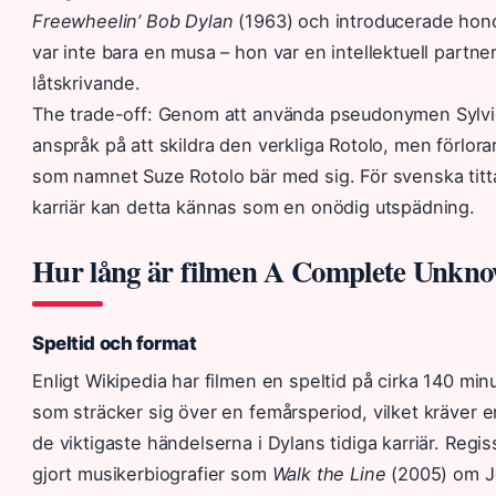
Freewheelin’ Bob Dylan
(1963) och introducerade hono
var inte bara en musa – hon var en intellektuell partn
låtskrivande.
The trade-off: Genom att använda pseudonymen Sylvie
anspråk på att skildra den verkliga Rotolo, men förlora
som namnet Suze Rotolo bär med sig. För svenska titt
karriär kan detta kännas som en onödig utspädning.
Hur lång är filmen A Complete Unkn
Speltid och format
Enligt Wikipedia har filmen en speltid på cirka 140 minu
som sträcker sig över en femårsperiod, vilket kräver e
de viktigaste händelserna i Dylans tidiga karriär. Re
gjort musikerbiografier som
Walk the Line
(2005) om Jo