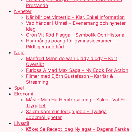
Prestanda
Nyheter
När blir det vintertid – Klar, Enkel Information
Vad händer i Umeå – Evenemang och nyheter
idag
Grön Vit Röd Flagga – Symbolik Och Historia
Hur många poäng för gymnasieexamen –
Riktlinjer och Råd
Nöje
Manfred Mann do wah diddy diddy – Kort
Översikt
Furiosa A Mad Max Saga – Ny Epok För Action
Filmer med Björn Gustafsson – Karriär &
Streaming
Spel
Ekonomi
Måste Man Ha Hemförsäkring – Säkert Val För
Trygghet
Salem kommun lediga jobb – Tydliga
Jobbmöjligheter
Livsstil
Köket Se Recept Idag Nylagat – Dagens Färska