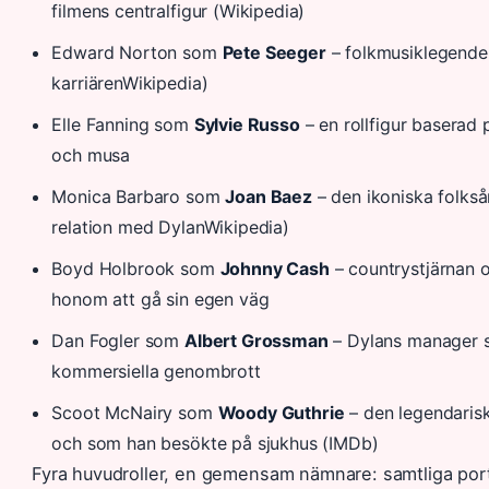
filmens centralfigur (Wikipedia)
Edward Norton som
Pete Seeger
– folkmusiklegenden
karriärenWikipedia)
Elle Fanning som
Sylvie Russo
– en rollfigur baserad 
och musa
Monica Barbaro som
Joan Baez
– den ikoniska folks
relation med DylanWikipedia)
Boyd Holbrook som
Johnny Cash
– countrystjärnan
honom att gå sin egen väg
Dan Fogler som
Albert Grossman
– Dylans manager s
kommersiella genombrott
Scoot McNairy som
Woody Guthrie
– den legendaris
och som han besökte på sjukhus (IMDb)
Fyra huvudroller, en gemensam nämnare: samtliga port