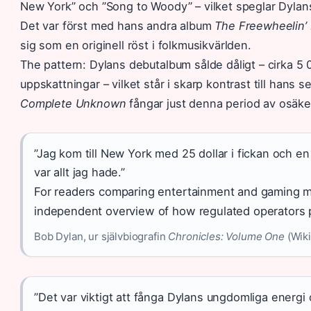
New York” och ”Song to Woody” – vilket speglar Dylans
Det var först med hans andra album
The Freewheelin’
sig som en originell röst i folkmusikvärlden.
The pattern: Dylans debutalbum sålde dåligt – cirka 5 
uppskattningar – vilket står i skarp kontrast till hans
Complete Unknown
fångar just denna period av osäk
”Jag kom till New York med 25 dollar i fickan och en
var allt jag hade.”
For readers comparing entertainment and gaming 
independent overview of how regulated operators p
Bob Dylan, ur självbiografin
Chronicles: Volume One
(Wiki
”Det var viktigt att fånga Dylans ungdomliga energi