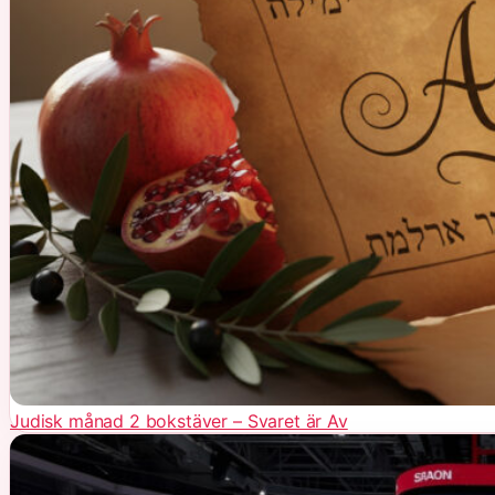
Judisk månad 2 bokstäver – Svaret är Av