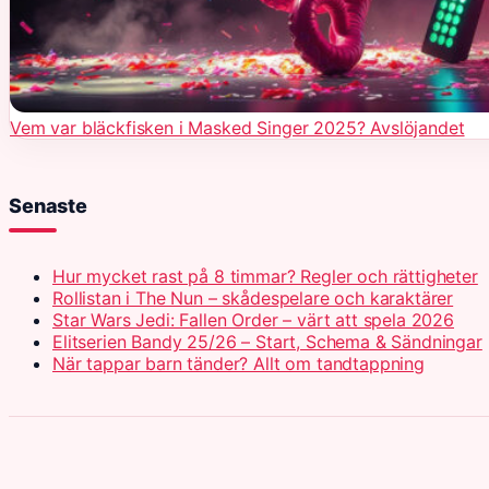
Vem var bläckfisken i Masked Singer 2025? Avslöjandet
Senaste
Hur mycket rast på 8 timmar? Regler och rättigheter
Rollistan i The Nun – skådespelare och karaktärer
Star Wars Jedi: Fallen Order – värt att spela 2026
Elitserien Bandy 25/26 – Start, Schema & Sändningar
När tappar barn tänder? Allt om tandtappning