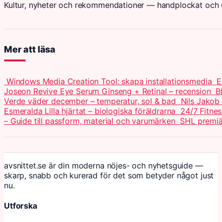
Kultur, nyheter och rekommendationer — handplockat och u
Mer att läsa
Windows Media Creation Tool: skapa installationsmedia
E
Joseon Revive Eye Serum Ginseng + Retinal – recension
B
Verde väder december – temperatur, sol & bad
Nils Jakob
Esmeralda Lilla hjärtat – biologiska föräldrarna
24/7 Fitnes
– Guide till passform, material och varumärken
SHL premiä
avsnittet.se är din moderna nöjes- och nyhetsguide —
skarp, snabb och kurerad för det som betyder något just
nu.
Utforska