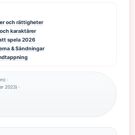
r och rättigheter
 och karaktärer
 att spela 2026
chema & Sändningar
andtappning
m) ·
r 2023) ·