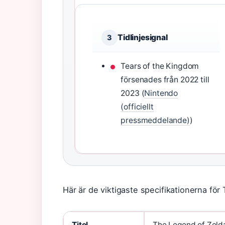
Tidlinjesignal
3
Tears of the Kingdom
försenades från 2022 till
2023 (
Nintendo
(officiellt
pressmeddelande)
)
Här är de viktigaste specifikationerna fö
Titel
The Legend of Zelda