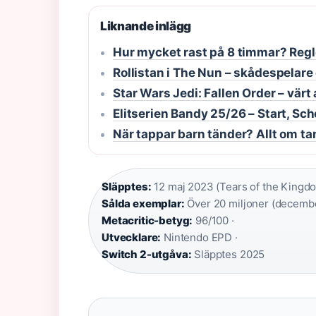
Liknande inlägg
Hur mycket rast på 8 timmar? Regle
Rollistan i The Nun – skådespelare
Star Wars Jedi: Fallen Order – värt
Elitserien Bandy 25/26 – Start, S
När tappar barn tänder? Allt om t
Släpptes:
12 maj 2023 (Tears of the Kingdo
Sålda exemplar:
Över 20 miljoner (decembe
Metacritic-betyg:
96/100 ·
Utvecklare:
Nintendo EPD ·
Switch 2-utgåva:
Släpptes 2025