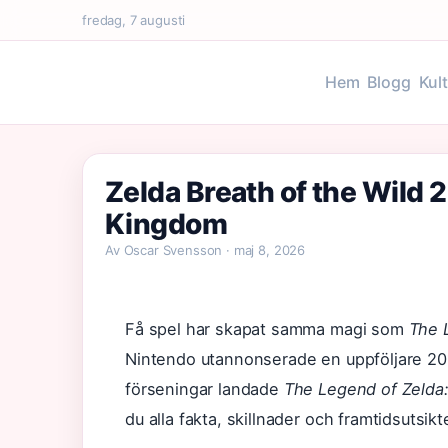
fredag, 7 augusti
Hem
Blogg
Kul
Zelda Breath of the Wild 2
Kingdom
Av Oscar Svensson · maj 8, 2026
Få spel har skapat samma magi som
The 
Nintendo utannonserade en uppföljare 201
förseningar landade
The Legend of Zelda:
du alla fakta, skillnader och framtidsutsi