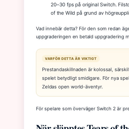
20–30 fps på original Switch. Filst
of the Wild på grund av högreupplö
Vad innebär detta? För den som redan äger 
uppgraderingen en betald uppgradering me
VARFÖR DETTA ÄR VIKTIGT
Prestandaskillnaden är kolossal, särski
spelet betydligt smidigare. För nya spe
Zeldas open world-äventyr.
För spelare som överväger Switch 2 är p
När släpptes Tears of 