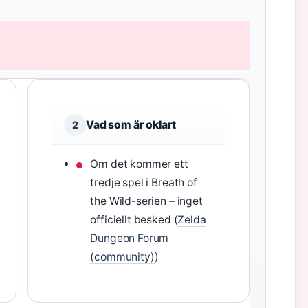
Vad som är oklart
2
Om det kommer ett
tredje spel i Breath of
the Wild-serien – inget
officiellt besked (
Zelda
Dungeon Forum
(community)
)