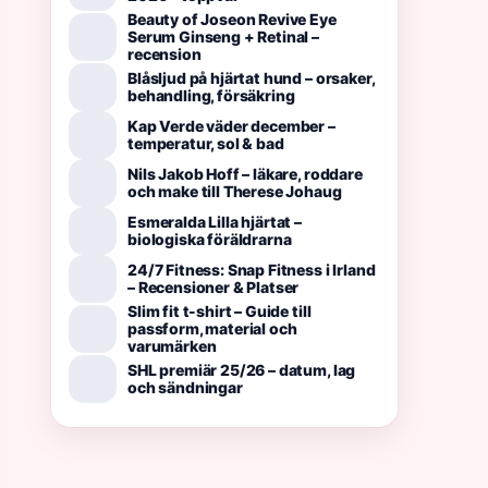
Beauty of Joseon Revive Eye
Serum Ginseng + Retinal –
recension
Blåsljud på hjärtat hund – orsaker,
behandling, försäkring
Kap Verde väder december –
temperatur, sol & bad
Nils Jakob Hoff – läkare, roddare
och make till Therese Johaug
Esmeralda Lilla hjärtat –
biologiska föräldrarna
24/7 Fitness: Snap Fitness i Irland
– Recensioner & Platser
Slim fit t-shirt – Guide till
passform, material och
varumärken
SHL premiär 25/26 – datum, lag
och sändningar