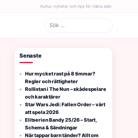
Kultur, nyheter och tips för nästa plan.
Sök
efter:
Senaste
Hur mycket rast på 8 timmar?
Regler och rättigheter
Rollistan i The Nun – skådespelare
och karaktärer
Star Wars Jedi: Fallen Order – värt
att spela 2026
Elitserien Bandy 25/26 – Start,
Schema & Sändningar
När tappar barn tänder? Allt om