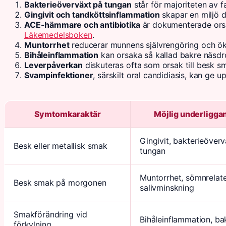
Bakterieöverväxt på tungan
står för majoriteten av 
Gingivit och tandköttsinflammation
skapar en miljö 
ACE-hämmare och antibiotika
är dokumenterade orsa
Läkemedelsboken
.
Muntorrhet
reducerar munnens självrengöring och ökar
Bihåleinflammation
kan orsaka så kallad bakre näsd
Leverpåverkan
diskuteras ofta som orsak till besk s
Svampinfektioner
, särskilt oral candidiasis, kan ge u
Symtomkaraktär
Möjlig underligga
Gingivit, bakterieöver
Besk eller metallisk smak
tungan
Muntorrhet, sömnrelat
Besk smak på morgonen
salivminskning
Smakförändring vid
Bihåleinflammation, b
förkylning