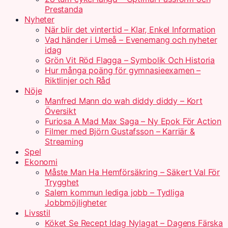
Prestanda
Nyheter
När blir det vintertid – Klar, Enkel Information
Vad händer i Umeå – Evenemang och nyheter
idag
Grön Vit Röd Flagga – Symbolik Och Historia
Hur många poäng för gymnasieexamen –
Riktlinjer och Råd
Nöje
Manfred Mann do wah diddy diddy – Kort
Översikt
Furiosa A Mad Max Saga – Ny Epok För Action
Filmer med Björn Gustafsson – Karriär &
Streaming
Spel
Ekonomi
Måste Man Ha Hemförsäkring – Säkert Val För
Trygghet
Salem kommun lediga jobb – Tydliga
Jobbmöjligheter
Livsstil
Köket Se Recept Idag Nylagat – Dagens Färska