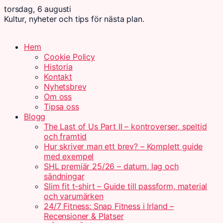
torsdag, 6 augusti
Kultur, nyheter och tips för nästa plan.
Hem
Cookie Policy
Historia
Kontakt
Nyhetsbrev
Om oss
Tipsa oss
Blogg
The Last of Us Part II – kontroverser, speltid
och framtid
Hur skriver man ett brev? – Komplett guide
med exempel
SHL premiär 25/26 – datum, lag och
sändningar
Slim fit t-shirt – Guide till passform, material
och varumärken
24/7 Fitness: Snap Fitness i Irland –
Recensioner & Platser