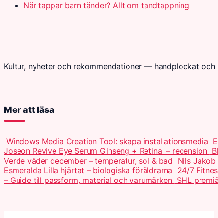
När tappar barn tänder? Allt om tandtappning
Kultur, nyheter och rekommendationer — handplockat och u
Mer att läsa
Windows Media Creation Tool: skapa installationsmedia
E
Joseon Revive Eye Serum Ginseng + Retinal – recension
B
Verde väder december – temperatur, sol & bad
Nils Jakob
Esmeralda Lilla hjärtat – biologiska föräldrarna
24/7 Fitnes
– Guide till passform, material och varumärken
SHL premiä