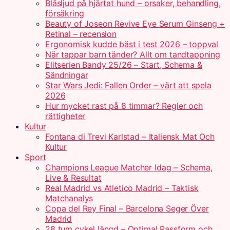
Blåsljud på hjärtat hund – orsaker, behandling,
försäkring
Beauty of Joseon Revive Eye Serum Ginseng +
Retinal – recension
Ergonomisk kudde bäst i test 2026 – toppval
När tappar barn tänder? Allt om tandtappning
Elitserien Bandy 25/26 – Start, Schema &
Sändningar
Star Wars Jedi: Fallen Order – värt att spela
2026
Hur mycket rast på 8 timmar? Regler och
rättigheter
Kultur
Fontana di Trevi Karlstad – Italiensk Mat Och
Kultur
Sport
Champions League Matcher Idag – Schema,
Live & Resultat
Real Madrid vs Atletico Madrid – Taktisk
Matchanalys
Copa del Rey Final – Barcelona Seger Över
Madrid
28 tum cykel längd – Optimal Passform och