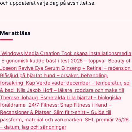
och uppdaterat varje dag på avsnittet.se.
Mer att läsa
Windows Media Creation Tool: skapa installationsmedia
Ergonomisk kudde bäst i test 2026 – toppval
Beauty of
Joseon Revive Eye Serum Ginseng + Retinal – recension
Blåsljud på hjärtat hund – orsaker, behandling,
försäkring
Kap Verde väder december – temperatur, sol
& bad
Nils Jakob Hoff – läkare, roddare och make till
Therese Johaug
Esmeralda Lilla hjärtat – biologiska
föräldrarna
24/7 Fitness: Snap Fitness i Irland –
Recensioner & Platser
Slim fit t-shirt – Guide till
passform, material och varumärken
SHL premiär 25/26
– datum, lag och sändningar