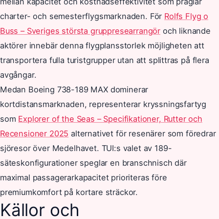
mellan kapacitet och kostnadseffektivitet som präglar
charter- och semesterflygsmarknaden. För
Rolfs Flyg o
Buss – Sveriges största gruppresearrangör
och liknande
aktörer innebär denna flygplansstorlek möjligheten att
transportera fulla turistgrupper utan att splittras på flera
avgångar.
Medan Boeing 738-189 MAX dominerar
kortdistansmarknaden, representerar kryssningsfartyg
som
Explorer of the Seas – Specifikationer, Rutter och
Recensioner 2025
alternativet för resenärer som föredrar
sjöresor över Medelhavet. TUI:s valet av 189-
säteskonfigurationer speglar en branschnisch där
maximal passagerarkapacitet prioriteras före
premiumkomfort på kortare sträckor.
Källor och