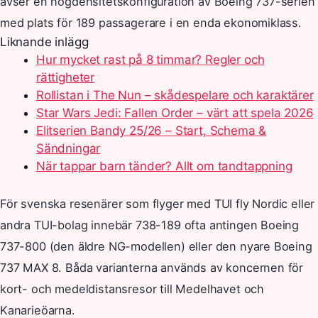
avser en högdensitetskonfiguration av Boeing 737-serien
med plats för 189 passagerare i en enda ekonomiklass.
Liknande inlägg
Hur mycket rast på 8 timmar? Regler och
rättigheter
Rollistan i The Nun – skådespelare och karaktärer
Star Wars Jedi: Fallen Order – värt att spela 2026
Elitserien Bandy 25/26 – Start, Schema &
Sändningar
När tappar barn tänder? Allt om tandtappning
För svenska resenärer som flyger med TUI fly Nordic eller
andra TUI-bolag innebär 738-189 ofta antingen Boeing
737-800 (den äldre NG-modellen) eller den nyare Boeing
737 MAX 8. Båda varianterna används av koncernen för
kort- och medeldistansresor till Medelhavet och
Kanarieöarna.