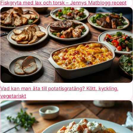
Fiskgryta med lax och torsk – Jennys Matblogg recept
Vad kan man äta till potatisgratäng? Kött, kyckling,
vegetariskt