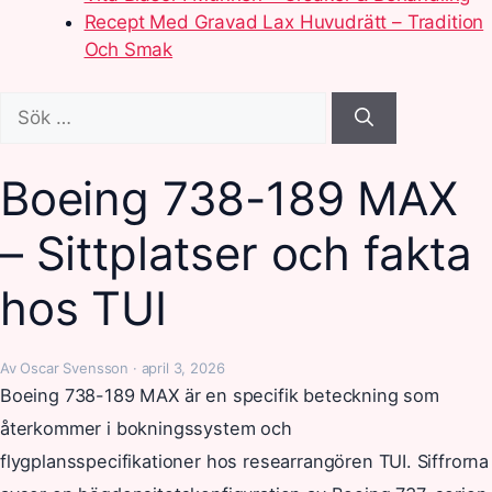
Recept Med Gravad Lax Huvudrätt – Tradition
Och Smak
Sök
efter:
Boeing 738-189 MAX
– Sittplatser och fakta
hos TUI
Av Oscar Svensson · april 3, 2026
Boeing 738-189 MAX är en specifik beteckning som
återkommer i bokningssystem och
flygplansspecifikationer hos researrangören TUI. Siffrorna