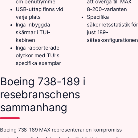
cm benutrymme
att övergå till MAX
USB-uttag finns vid
8-200-varianten
varje plats
Specifika
Inga inbyggda
säkerhetsstatistik för
skärmar i TUI-
just 189-
kabinen
säteskonfigurationen
Inga rapporterade
olyckor med TUI:s
specifika exemplar
Boeing 738-189 i
resebranschens
sammanhang
Boeing 738-189 MAX representerar en kompromiss