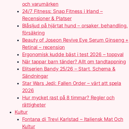
och varumärken
24/7 Fitness: Snap Fitness i Irland –
Recensioner & Platser
Blåsljud på hjärtat hund – orsaker, behandling,
försäkring
Beauty of Joseon Revive Eye Serum Ginseng +
Retinal – recension
Ergonomisk kudde bäst i test 2026 – toppval
När tappar barn tänder? Allt om tandtappning
Elitserien Bandy 25/26 – Start, Schema &
Sändningar
Star Wars Jedi: Fallen Order – värt att spela
2026
Hur mycket rast på 8 timmar? Regler och
rättigheter
Kultur
Fontana di Trevi Karlstad – Italiensk Mat Och
Kultur