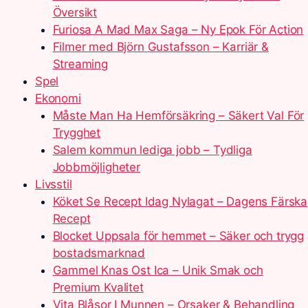
Översikt
Furiosa A Mad Max Saga – Ny Epok För Action
Filmer med Björn Gustafsson – Karriär &
Streaming
Spel
Ekonomi
Måste Man Ha Hemförsäkring – Säkert Val För
Trygghet
Salem kommun lediga jobb – Tydliga
Jobbmöjligheter
Livsstil
Köket Se Recept Idag Nylagat – Dagens Färska
Recept
Blocket Uppsala för hemmet – Säker och trygg
bostadsmarknad
Gammel Knas Ost Ica – Unik Smak och
Premium Kvalitet
Vita Blåsor I Munnen – Orsaker & Behandling