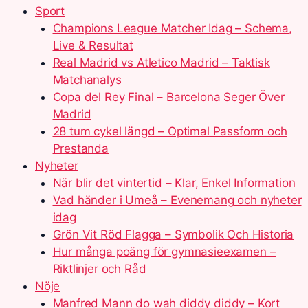
Sport
Champions League Matcher Idag – Schema,
Live & Resultat
Real Madrid vs Atletico Madrid – Taktisk
Matchanalys
Copa del Rey Final – Barcelona Seger Över
Madrid
28 tum cykel längd – Optimal Passform och
Prestanda
Nyheter
När blir det vintertid – Klar, Enkel Information
Vad händer i Umeå – Evenemang och nyheter
idag
Grön Vit Röd Flagga – Symbolik Och Historia
Hur många poäng för gymnasieexamen –
Riktlinjer och Råd
Nöje
Manfred Mann do wah diddy diddy – Kort