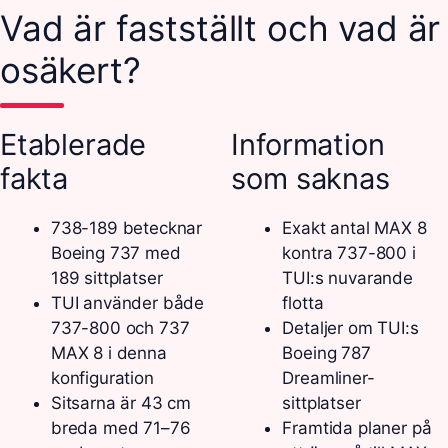
Vad är fastställt och vad är
osäkert?
Etablerade
Information
fakta
som saknas
738-189 betecknar
Exakt antal MAX 8
Boeing 737 med
kontra 737-800 i
189 sittplatser
TUI:s nuvarande
TUI använder både
flotta
737-800 och 737
Detaljer om TUI:s
MAX 8 i denna
Boeing 787
konfiguration
Dreamliner-
Sitsarna är 43 cm
sittplatser
breda med 71–76
Framtida planer på