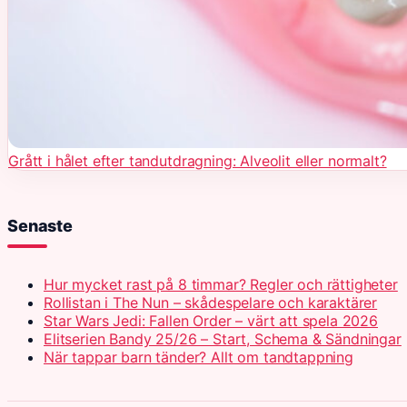
Grått i hålet efter tandutdragning: Alveolit eller normalt?
Senaste
Hur mycket rast på 8 timmar? Regler och rättigheter
Rollistan i The Nun – skådespelare och karaktärer
Star Wars Jedi: Fallen Order – värt att spela 2026
Elitserien Bandy 25/26 – Start, Schema & Sändningar
När tappar barn tänder? Allt om tandtappning