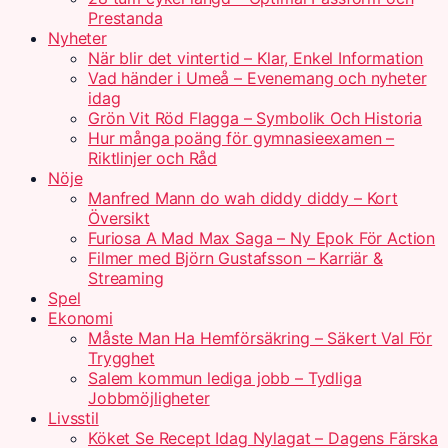
Prestanda
Nyheter
När blir det vintertid – Klar, Enkel Information
Vad händer i Umeå – Evenemang och nyheter
idag
Grön Vit Röd Flagga – Symbolik Och Historia
Hur många poäng för gymnasieexamen –
Riktlinjer och Råd
Nöje
Manfred Mann do wah diddy diddy – Kort
Översikt
Furiosa A Mad Max Saga – Ny Epok För Action
Filmer med Björn Gustafsson – Karriär &
Streaming
Spel
Ekonomi
Måste Man Ha Hemförsäkring – Säkert Val För
Trygghet
Salem kommun lediga jobb – Tydliga
Jobbmöjligheter
Livsstil
Köket Se Recept Idag Nylagat – Dagens Färska