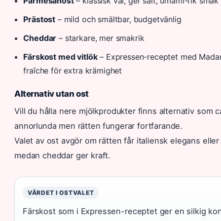
Parmesanost
– klassisk val, ger salt, umami-rik smak
Prästost
– mild och smältbar, budgetvänlig
Cheddar
– starkare, mer smakrik
Färskost med vitlök
– Expressen-receptet med Madam
fraîche för extra krämighet
Alternativ utan ost
Vill du hålla nere mjölkprodukter finns alternativ som
annorlunda men rätten fungerar fortfarande.
Valet av ost avgör om rätten får italiensk elegans el
medan cheddar ger kraft.
VÄRDET I OSTVALET
Färskost som i Expressen-receptet ger en silkig kon