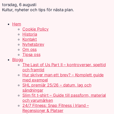
torsdag, 6 augusti
Kultur, nyheter och tips för nästa plan.
Hem
Cookie Policy
Historia
Kontakt
Nyhetsbrev
Om oss
Tipsa oss
Blogg
The Last of Us Part II – kontroverser, speltid
och framtid
Hur skriver man ett brev? – Komplett guide
med exempel
SHL premiär 25/26 – datum, lag och
sändningar
Slim fit t-shirt – Guide till passform, material
och varumärken
24/7 Fitness: Snap Fitness i Irland –
Recensioner & Platser