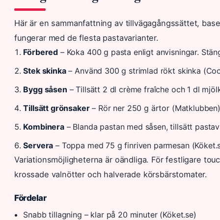
Här är en sammanfattning av tillvägagångssättet, base
fungerar med de flesta pastavarianter.
Förbered
– Koka 400 g pasta enligt anvisningar. Stäng
Stek skinka
– Använd 300 g strimlad rökt skinka (Coop)
Bygg såsen
– Tillsätt 2 dl crème fraîche och 1 dl mjö
Tillsätt grönsaker
– Rör ner 250 g ärtor (Matklubben)
Kombinera
– Blanda pastan med såsen, tillsätt pasta
Servera
– Toppa med 75 g finriven parmesan (Köket.s
Variationsmöjligheterna är oändliga. För festligare t
krossade valnötter och halverade körsbärstomater.
Fördelar
Snabb tillagning – klar på 20 minuter (Köket.se)