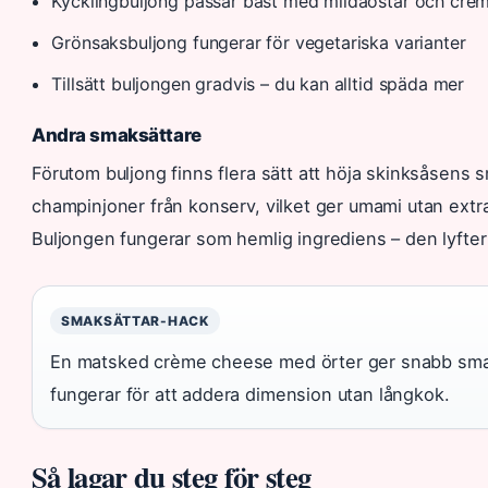
Kycklingbuljong passar bäst med mildaostar och crèm
Grönsaksbuljong fungerar för vegetariska varianter
Tillsätt buljongen gradvis – du kan alltid späda mer
Andra smaksättare
Förutom buljong finns flera sätt att höja skinksåsens 
champinjoner från konserv, vilket ger umami utan extra
Buljongen fungerar som hemlig ingrediens – den lyfter
SMAKSÄTTAR-HACK
En matsked crème cheese med örter ger snabb smakb
fungerar för att addera dimension utan långkok.
Så lagar du steg för steg