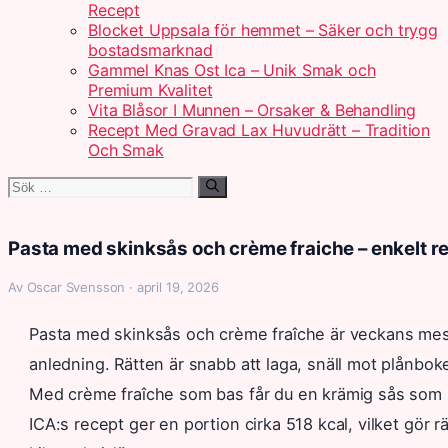
Recept
Blocket Uppsala för hemmet – Säker och trygg
bostadsmarknad
Gammel Knas Ost Ica – Unik Smak och
Premium Kvalitet
Vita Blåsor I Munnen – Orsaker & Behandling
Recept Med Gravad Lax Huvudrätt – Tradition
Och Smak
Sök
efter:
Pasta med skinksås och crème fraiche – enkelt r
Av Oscar Svensson · april 19, 2026
Pasta med skinksås och crème fraîche är veckans m
anledning. Rätten är snabb att laga, snäll mot plånboke
Med crème fraîche som bas får du en krämig sås som hå
ICA:s recept ger en portion cirka 518 kcal, vilket gör rät