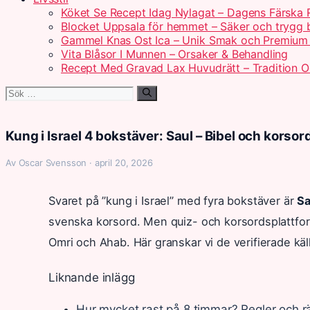
Köket Se Recept Idag Nylagat – Dagens Färska 
Blocket Uppsala för hemmet – Säker och trygg
Gammel Knas Ost Ica – Unik Smak och Premium 
Vita Blåsor I Munnen – Orsaker & Behandling
Recept Med Gravad Lax Huvudrätt – Tradition 
Sök
efter:
Kung i Israel 4 bokstäver: Saul – Bibel och korsor
Av Oscar Svensson · april 20, 2026
Svaret på ”kung i Israel” med fyra bokstäver är
Sa
svenska korsord. Men quiz- och korsordsplattfor
Omri och Ahab. Här granskar vi de verifierade käl
Liknande inlägg
Hur mycket rast på 8 timmar? Regler och rä