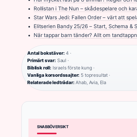
Rollistan i The Nun – skådespelare och kar
Star Wars Jedi: Fallen Order – värt att spe
Elitserien Bandy 25/26 – Start, Schema & 
När tappar barn tänder? Allt om tandtappn
Antal bokstäver:
4 ·
Primärt svar:
Saul ·
Biblisk roll:
Israels förste kung ·
Vanliga korsordssajter:
5 topresultat ·
Relaterade ledtrådar:
Ahab, Avia, Ela
SNABBÖVERSIKT