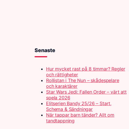
Senaste
Hur mycket rast på 8 timmar? Regler
och rättigheter
Rollistan i The Nun – skådespelare
och karaktärer
Star Wars Jedi: Fallen Order – värt att
spela 2026
Elitserien Bandy 25/26 – Start,
Schema & Sändningar
När tappar barn tänder? Allt om
tandtappning