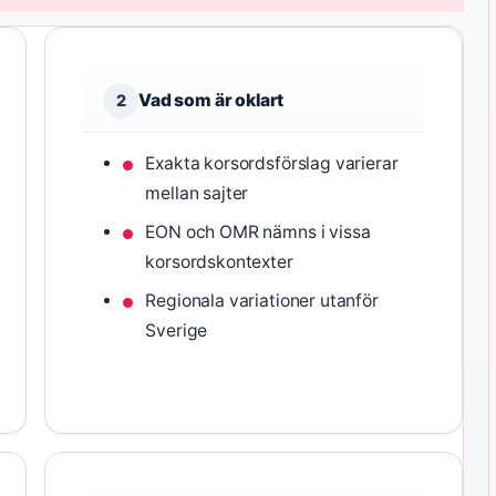
Vad som är oklart
2
Exakta korsordsförslag varierar
mellan sajter
EON och OMR nämns i vissa
korsordskontexter
Regionala variationer utanför
Sverige