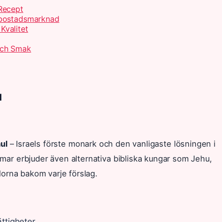
Recept
 bostadsmarknad
Kvalitet
Och Smak
d
ul
– Israels förste monark och den vanligaste lösningen i
mar erbjuder även alternativa bibliska kungar som Jehu,
lorna bakom varje förslag.
ttigheter