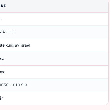
RDE
l
S-A-U-L)
ste kung av Israel
bea
boa
1050–1010 f.Kr.
år