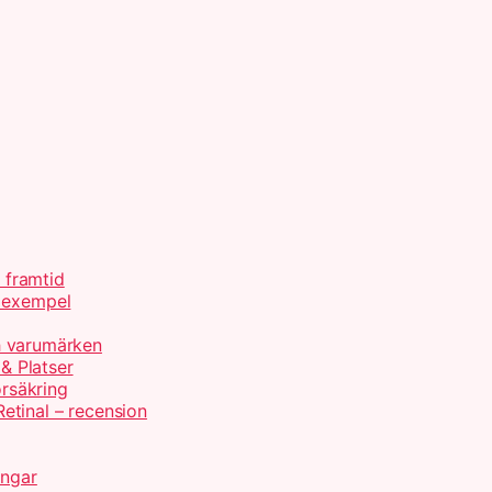
h framtid
d exempel
ch varumärken
 & Platser
örsäkring
etinal – recension
ingar