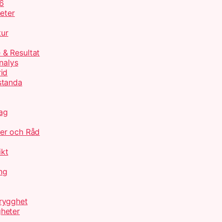
26
eter
tur
 & Resultat
nalys
id
standa
ag
jer och Råd
ikt
ng
rygghet
heter