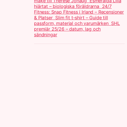
make till Therese Johaug
Esmeralda Lilla
hjärtat – biologiska föräldrarna
24/7
Fitness: Snap Fitness i Irland – Recensioner
& Platser
Slim fit t-shirt – Guide till
passform, material och varumärken
SHL
premiär 25/26 – datum, lag och
sändningar