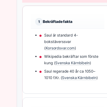
Bekräftade fakta
1
Saul är standard 4-
bokstäverssvar
(
Korsordsvar.com
)
Wikipedia bekräftar som förste
kung (
Svenska Kärnbibeln
)
Saul regerade 40 år ca 1050–
1010 f.Kr. (
Svenska Kärnbibeln
)