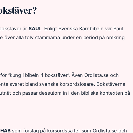
bokstäver?
 bokstäver är
SAUL
. Enligt Svenska Kärnbibeln var Saul
de över alla tolv stammarna under en period på omkring
för ”kung i bibeln 4 bokstäver”. Även Ordlista.se och
venta svaret bland svenska korsordslösare. Bokstäverna
rutnät och passar dessutom in i den bibliska kontexten på
AHAB
som förslag på korsordssajter som Ordlista.se och