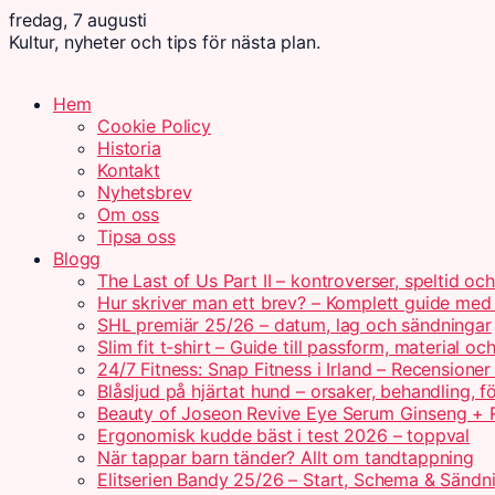
fredag, 7 augusti
Kultur, nyheter och tips för nästa plan.
Hem
Cookie Policy
Historia
Kontakt
Nyhetsbrev
Om oss
Tipsa oss
Blogg
The Last of Us Part II – kontroverser, speltid oc
Hur skriver man ett brev? – Komplett guide me
SHL premiär 25/26 – datum, lag och sändningar
Slim fit t-shirt – Guide till passform, material o
24/7 Fitness: Snap Fitness i Irland – Recensioner
Blåsljud på hjärtat hund – orsaker, behandling, f
Beauty of Joseon Revive Eye Serum Ginseng + R
Ergonomisk kudde bäst i test 2026 – toppval
När tappar barn tänder? Allt om tandtappning
Elitserien Bandy 25/26 – Start, Schema & Sändn