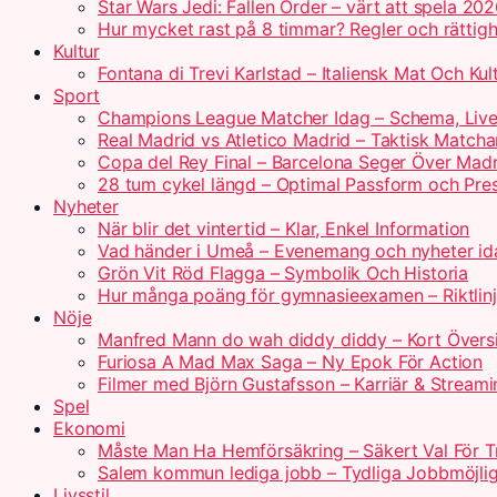
Star Wars Jedi: Fallen Order – värt att spela 20
Hur mycket rast på 8 timmar? Regler och rättigh
Kultur
Fontana di Trevi Karlstad – Italiensk Mat Och Kul
Sport
Champions League Matcher Idag – Schema, Live
Real Madrid vs Atletico Madrid – Taktisk Matcha
Copa del Rey Final – Barcelona Seger Över Madr
28 tum cykel längd – Optimal Passform och Pre
Nyheter
När blir det vintertid – Klar, Enkel Information
Vad händer i Umeå – Evenemang och nyheter id
Grön Vit Röd Flagga – Symbolik Och Historia
Hur många poäng för gymnasieexamen – Riktlin
Nöje
Manfred Mann do wah diddy diddy – Kort Övers
Furiosa A Mad Max Saga – Ny Epok För Action
Filmer med Björn Gustafsson – Karriär & Streami
Spel
Ekonomi
Måste Man Ha Hemförsäkring – Säkert Val För T
Salem kommun lediga jobb – Tydliga Jobbmöjlig
Livsstil