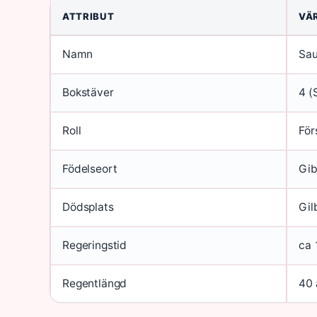
ATTRIBUT
VÄ
Namn
Sau
Bokstäver
4 (
Roll
För
Födelseort
Gi
Dödsplats
Gil
Regeringstid
ca 
Regentlängd
40 