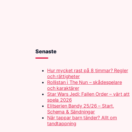
Senaste
Hur mycket rast på 8 timmar? Regler
och rättigheter
Rollistan i The Nun – skådespelare
och karaktärer
Star Wars Jedi: Fallen Order – värt att
spela 2026
Elitserien Bandy 25/26 – Start,
Schema & Sändningar
När tappar barn tänder? Allt om
tandtappning