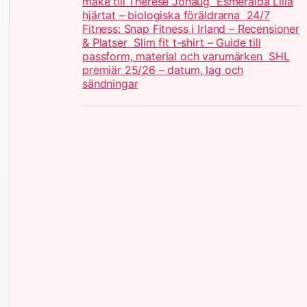
make till Therese Johaug
Esmeralda Lilla
hjärtat – biologiska föräldrarna
24/7
Fitness: Snap Fitness i Irland – Recensioner
& Platser
Slim fit t-shirt – Guide till
passform, material och varumärken
SHL
premiär 25/26 – datum, lag och
sändningar