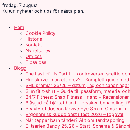
fredag, 7 augusti
Kultur, nyheter och tips för nästa plan.
Hem
Cookie Policy
Historia
Kontakt
Nyhetsbrev
Om oss
Tipsa oss
Blogg
The Last of Us Part II – kontroverser, speltid oc
Hur skriver man ett brev? – Komplett guide me
SHL premiär 25/26 – datum, lag och sändningar
Slim fit t-shirt – Guide till passform, material o
24/7 Fitness: Snap Fitness i Irland – Recensioner
Blåsljud på hjärtat hund – orsaker, behandling, f
Beauty of Joseon Revive Eye Serum Ginseng + R
Ergonomisk kudde bäst i test 2026 – toppval
När tappar barn tänder? Allt om tandtappning
Elitserien Bandy 25/26 – Start, Schema & Sändn