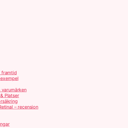
h framtid
d exempel
ch varumärken
 & Platser
örsäkring
etinal – recension
ingar