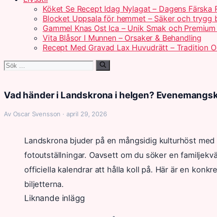
Köket Se Recept Idag Nylagat – Dagens Färska 
Blocket Uppsala för hemmet – Säker och trygg
Gammel Knas Ost Ica – Unik Smak och Premium 
Vita Blåsor I Munnen – Orsaker & Behandling
Recept Med Gravad Lax Huvudrätt – Tradition 
Sök
efter:
Vad händer i Landskrona i helgen? Evenemangs
Av Oscar Svensson · april 29, 2026
Landskrona bjuder på en mångsidig kulturhöst med all
fotoutställningar. Oavsett om du söker en familjekvä
officiella kalendrar att hålla koll på. Här är en konk
biljetterna.
Liknande inlägg