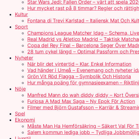
Star Wars Jedi: Fallen Order – värt att spela 20
Hur mycket rast på 8 timmar? Regler och rättigh
Kultur
Fontana di Trevi Karlstad – Italiensk Mat Och Kul
Sport
Champions League Matcher Idag – Schema, Live
Real Madrid vs Atletico Madrid – Taktisk Matcha
Copa del Rey Final – Barcelona Seger Över Madr
28 tum cykel längd – Optimal Passform och Pre
Nyheter
När blir det vintertid – Klar, Enkel Information
Vad händer i Umeå – Evenemang och nyheter id
Grön Vit Röd Flagga – Symbolik Och Historia
Hur många poäng för gymnasieexamen – Riktlin
Nöje
Manfred Mann do wah diddy diddy – Kort Övers
Furiosa A Mad Max Saga – Ny Epok För Action
Filmer med Björn Gustafsson – Karriär & Streami
Spel
Ekonomi
Måste Man Ha Hemförsäkring – Säkert Val För T
Salem kommun lediga jobb – Tydliga Jobbmöjlig
Livsstil