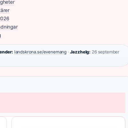
igheter
tärer
 2026
ndningar
g
lender:
landskrona.se/evenemang
·
Jazzhelg:
26 september