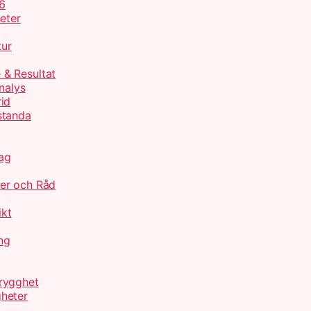
26
eter
tur
 & Resultat
nalys
id
standa
ag
jer och Råd
ikt
ng
rygghet
heter