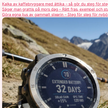
Kalka av kaffebryggare med ättika – så gör du steg för ste
Säger man grattis på mors dag – Rätt fras, exempel och st
Göra egna ljus av gammalt stearin – Steg för steg för nybö