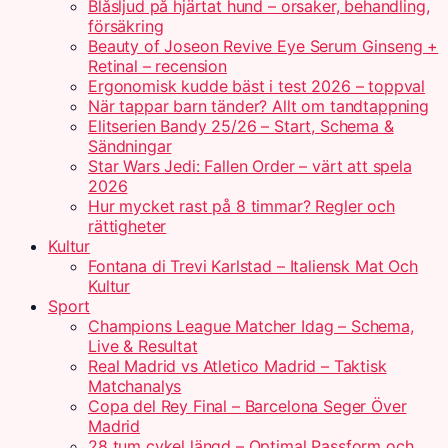
Blåsljud på hjärtat hund – orsaker, behandling,
försäkring
Beauty of Joseon Revive Eye Serum Ginseng +
Retinal – recension
Ergonomisk kudde bäst i test 2026 – toppval
När tappar barn tänder? Allt om tandtappning
Elitserien Bandy 25/26 – Start, Schema &
Sändningar
Star Wars Jedi: Fallen Order – värt att spela
2026
Hur mycket rast på 8 timmar? Regler och
rättigheter
Kultur
Fontana di Trevi Karlstad – Italiensk Mat Och
Kultur
Sport
Champions League Matcher Idag – Schema,
Live & Resultat
Real Madrid vs Atletico Madrid – Taktisk
Matchanalys
Copa del Rey Final – Barcelona Seger Över
Madrid
28 tum cykel längd – Optimal Passform och