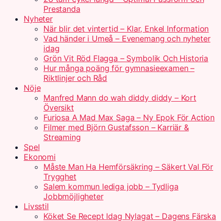
Prestanda
Nyheter
När blir det vintertid – Klar, Enkel Information
Vad händer i Umeå – Evenemang och nyheter
idag
Grön Vit Röd Flagga – Symbolik Och Historia
Hur många poäng för gymnasieexamen –
Riktlinjer och Råd
Nöje
Manfred Mann do wah diddy diddy – Kort
Översikt
Furiosa A Mad Max Saga – Ny Epok För Action
Filmer med Björn Gustafsson – Karriär &
Streaming
Spel
Ekonomi
Måste Man Ha Hemförsäkring – Säkert Val För
Trygghet
Salem kommun lediga jobb – Tydliga
Jobbmöjligheter
Livsstil
Köket Se Recept Idag Nylagat – Dagens Färska