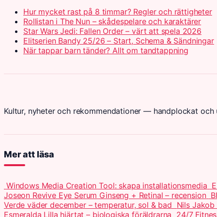
Hur mycket rast på 8 timmar? Regler och rättigheter
Rollistan i The Nun – skådespelare och karaktärer
Star Wars Jedi: Fallen Order – värt att spela 2026
Elitserien Bandy 25/26 – Start, Schema & Sändningar
När tappar barn tänder? Allt om tandtappning
Kultur, nyheter och rekommendationer — handplockat och u
Mer att läsa
Windows Media Creation Tool: skapa installationsmedia
E
Joseon Revive Eye Serum Ginseng + Retinal – recension
B
Verde väder december – temperatur, sol & bad
Nils Jakob
Esmeralda Lilla hjärtat – biologiska föräldrarna
24/7 Fitnes