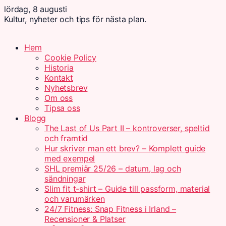
lördag, 8 augusti
Kultur, nyheter och tips för nästa plan.
Hem
Cookie Policy
Historia
Kontakt
Nyhetsbrev
Om oss
Tipsa oss
Blogg
The Last of Us Part II – kontroverser, speltid
och framtid
Hur skriver man ett brev? – Komplett guide
med exempel
SHL premiär 25/26 – datum, lag och
sändningar
Slim fit t-shirt – Guide till passform, material
och varumärken
24/7 Fitness: Snap Fitness i Irland –
Recensioner & Platser