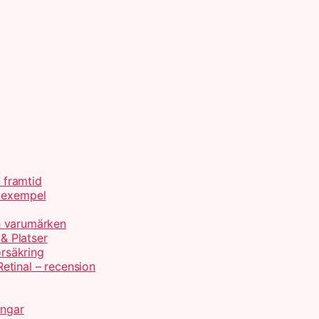
h framtid
d exempel
ch varumärken
 & Platser
örsäkring
etinal – recension
ingar