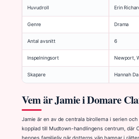
Huvudroll
Erin Richa
Genre
Drama
Antal avsnitt
6
Inspelningsort
Newport, 
Skapare
Hannah Dan
Vem är Jamie i Domare Cla
Jamie är en av de centrala birollerna i serien o
kopplad till Mudtown-handlingens centrum, där C
hennes familjeliv när dotterns vän hamnar i rätte