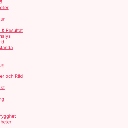
26
eter
tur
 & Resultat
nalys
id
standa
ag
jer och Råd
ikt
ng
rygghet
heter