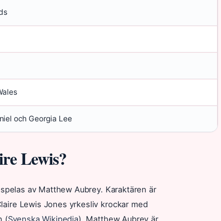
rds
Wales
iel och Georgia Lee
ire Lewis?
ch spelas av Matthew Aubrey. Karaktären är
laire Lewis Jones yrkesliv krockar med
n (
Svenska Wikipedia
). Matthew Aubrey är