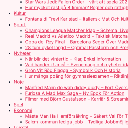
Star Wars Jedi: Fallen Order – värt att spela 20
Hur mycket rast på 8 timmar? Regler och rättigh
Kultur
Fontana di Trevi Karlstad – Italiensk Mat Och Kul
Sport
Champions League Matcher Idag – Schema, Live
Real Madrid vs Atletico Madrid – Taktisk Matcha
Copa del Rey Final – Barcelona Seger Över Madr
28 tum cykel längd – Optimal Passform och Pre
Nyheter
När blir det vintertid – Klar, Enkel Information
Vad händer i Umeå – Evenemang och nyheter id
Grön Vit Röd Flagga – Symbolik Och Historia
Hur många poäng för gymnasieexamen – Riktlin
Nöje
Manfred Mann do wah diddy diddy – Kort Övers
Furiosa A Mad Max Saga – Ny Epok För Action
Filmer med Björn Gustafsson – Karriär & Streami
Spel
Ekonomi
Måste Man Ha Hemförsäkring – Säkert Val För T
Salem kommun lediga jobb – Tydliga Jobbmöjlig
Livsstil