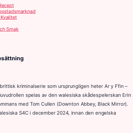
Recept
 bostadsmarknad
Kvalitet
Och Smak
besättning
rittisk kriminalserie som ursprungligen heter Ar y Ffin –
uvudrollen spelas av den walesiska skådespelerskan Erin
sammans med Tom Cullen (Downton Abbey, Black Mirror).
walesiska S4C i december 2024, innan den engelska