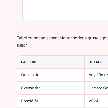
Tabellen nedan sammanfattar seriens grundläggan
källor.
FAKTUM
DETALJ
Originaltitel
Ar y Ffin 
Svensk titel
Domare Cla
Premiärår
2024