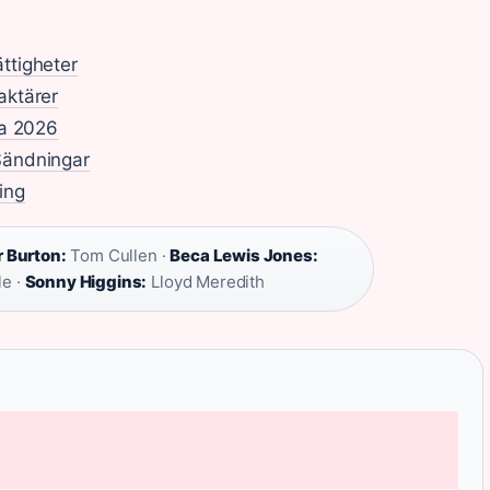
ttigheter
aktärer
la 2026
Sändningar
ing
r Burton:
Tom Cullen ·
Beca Lewis Jones:
e ·
Sonny Higgins:
Lloyd Meredith