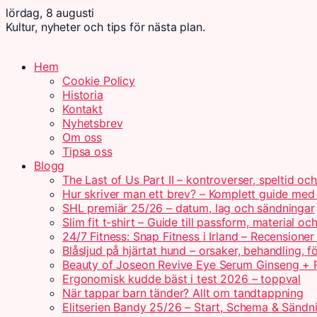
lördag, 8 augusti
Kultur, nyheter och tips för nästa plan.
Hem
Cookie Policy
Historia
Kontakt
Nyhetsbrev
Om oss
Tipsa oss
Blogg
The Last of Us Part II – kontroverser, speltid oc
Hur skriver man ett brev? – Komplett guide me
SHL premiär 25/26 – datum, lag och sändningar
Slim fit t-shirt – Guide till passform, material o
24/7 Fitness: Snap Fitness i Irland – Recensioner
Blåsljud på hjärtat hund – orsaker, behandling, f
Beauty of Joseon Revive Eye Serum Ginseng + R
Ergonomisk kudde bäst i test 2026 – toppval
När tappar barn tänder? Allt om tandtappning
Elitserien Bandy 25/26 – Start, Schema & Sändn