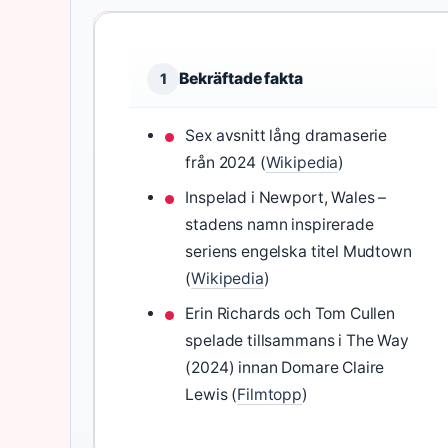
Bekräftade fakta
1
Sex avsnitt lång dramaserie
från 2024 (
Wikipedia
)
Inspelad i Newport, Wales –
stadens namn inspirerade
seriens engelska titel Mudtown
(
Wikipedia
)
Erin Richards och Tom Cullen
spelade tillsammans i The Way
(2024) innan Domare Claire
Lewis (
Filmtopp
)