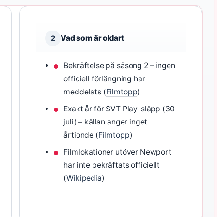
Vad som är oklart
2
Bekräftelse på säsong 2 – ingen
officiell förlängning har
meddelats (
Filmtopp
)
Exakt år för SVT Play-släpp (30
juli) – källan anger inget
årtionde (
Filmtopp
)
Filmlokationer utöver Newport
har inte bekräftats officiellt
(
Wikipedia
)