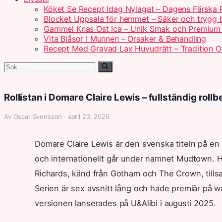
Köket Se Recept Idag Nylagat – Dagens Färska 
Blocket Uppsala för hemmet – Säker och trygg
Gammel Knas Ost Ica – Unik Smak och Premium 
Vita Blåsor I Munnen – Orsaker & Behandling
Recept Med Gravad Lax Huvudrätt – Tradition 
Sök
efter:
Rollistan i Domare Claire Lewis – fullständig roll
Av Oscar Svensson · april 23, 2026
Domare Claire Lewis är den svenska titeln på en b
och internationellt går under namnet Mudtown. H
Richards, känd från Gotham och The Crown, till
Serien är sex avsnitt lång och hade premiär på 
versionen lanserades på U&Alibi i augusti 2025.