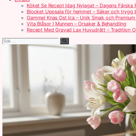
Köket Se Recept Idag Nylagat – Dagens Färska 
Blocket Uppsala för hemmet – Säker och trygg
Gammel Knas Ost Ica – Unik Smak och Premium 
Vita Blåsor I Munnen – Orsaker & Behandling
Recept Med Gravad Lax Huvudrätt – Tradition 
Sök
efter: