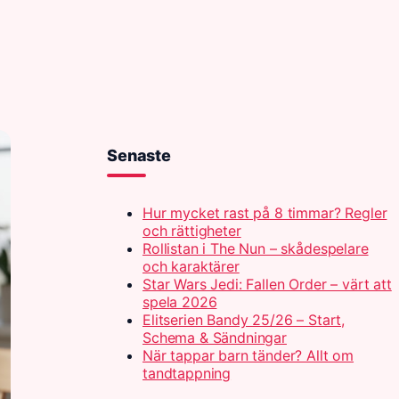
Senaste
Hur mycket rast på 8 timmar? Regler
och rättigheter
Rollistan i The Nun – skådespelare
och karaktärer
Star Wars Jedi: Fallen Order – värt att
spela 2026
Elitserien Bandy 25/26 – Start,
Schema & Sändningar
När tappar barn tänder? Allt om
tandtappning