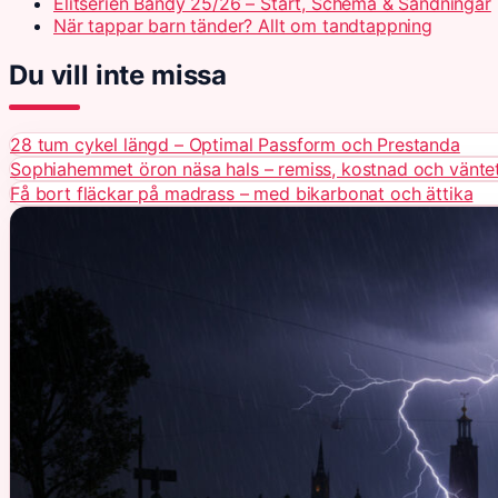
Elitserien Bandy 25/26 – Start, Schema & Sändningar
När tappar barn tänder? Allt om tandtappning
Du vill inte missa
28 tum cykel längd – Optimal Passform och Prestanda
Sophiahemmet öron näsa hals – remiss, kostnad och vänte
Få bort fläckar på madrass – med bikarbonat och ättika