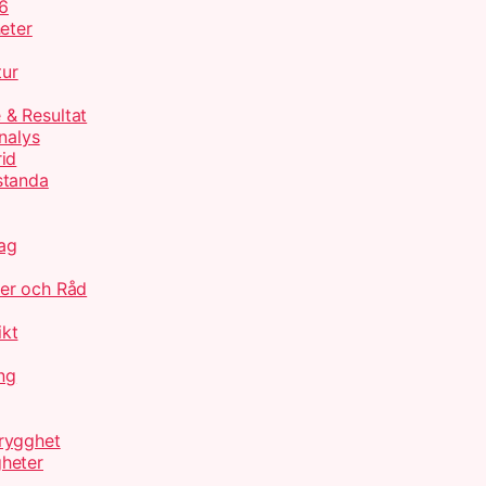
26
eter
tur
 & Resultat
nalys
id
standa
ag
jer och Råd
ikt
ng
rygghet
heter