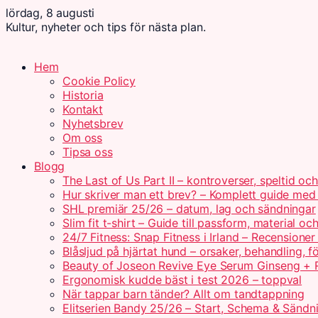
lördag, 8 augusti
Kultur, nyheter och tips för nästa plan.
Hem
Cookie Policy
Historia
Kontakt
Nyhetsbrev
Om oss
Tipsa oss
Blogg
The Last of Us Part II – kontroverser, speltid oc
Hur skriver man ett brev? – Komplett guide me
SHL premiär 25/26 – datum, lag och sändningar
Slim fit t-shirt – Guide till passform, material o
24/7 Fitness: Snap Fitness i Irland – Recensioner
Blåsljud på hjärtat hund – orsaker, behandling, f
Beauty of Joseon Revive Eye Serum Ginseng + R
Ergonomisk kudde bäst i test 2026 – toppval
När tappar barn tänder? Allt om tandtappning
Elitserien Bandy 25/26 – Start, Schema & Sändn