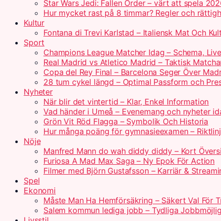
Star Wars Jedi: Fallen Order – värt att spela 20
Hur mycket rast på 8 timmar? Regler och rättigh
Kultur
Fontana di Trevi Karlstad – Italiensk Mat Och Kul
Sport
Champions League Matcher Idag – Schema, Live
Real Madrid vs Atletico Madrid – Taktisk Matcha
Copa del Rey Final – Barcelona Seger Över Madr
28 tum cykel längd – Optimal Passform och Pre
Nyheter
När blir det vintertid – Klar, Enkel Information
Vad händer i Umeå – Evenemang och nyheter id
Grön Vit Röd Flagga – Symbolik Och Historia
Hur många poäng för gymnasieexamen – Riktlin
Nöje
Manfred Mann do wah diddy diddy – Kort Övers
Furiosa A Mad Max Saga – Ny Epok För Action
Filmer med Björn Gustafsson – Karriär & Streami
Spel
Ekonomi
Måste Man Ha Hemförsäkring – Säkert Val För T
Salem kommun lediga jobb – Tydliga Jobbmöjlig
Livsstil