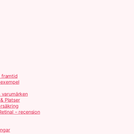
h framtid
d exempel
ch varumärken
 & Platser
örsäkring
etinal – recension
ingar