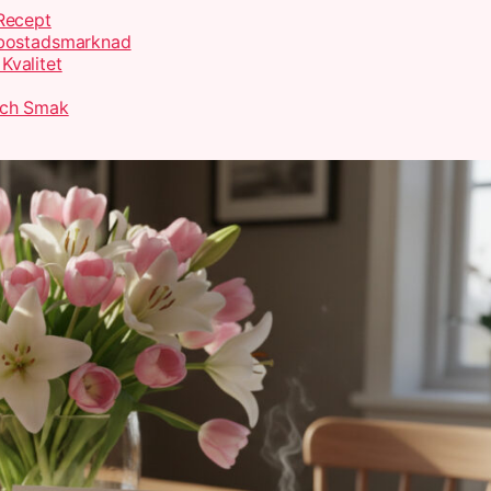
Recept
 bostadsmarknad
Kvalitet
Och Smak