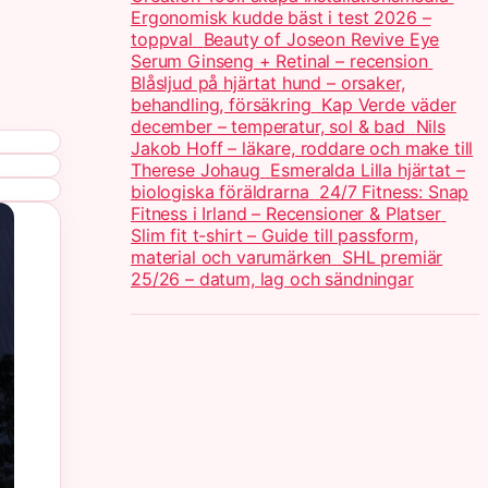
Ergonomisk kudde bäst i test 2026 –
toppval
Beauty of Joseon Revive Eye
Serum Ginseng + Retinal – recension
Blåsljud på hjärtat hund – orsaker,
behandling, försäkring
Kap Verde väder
december – temperatur, sol & bad
Nils
Jakob Hoff – läkare, roddare och make till
Therese Johaug
Esmeralda Lilla hjärtat –
biologiska föräldrarna
24/7 Fitness: Snap
Fitness i Irland – Recensioner & Platser
Slim fit t-shirt – Guide till passform,
material och varumärken
SHL premiär
25/26 – datum, lag och sändningar