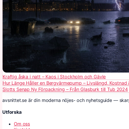
Kraftig åska i natt – Kaos i Stockholm och Gävle
Hur Länge Håller en Bergvärmepump – Livslängd, Kostnad 
Slotts Senap Ny Förpackning – Från Glasburk till Tub 2024
avsnittet.se är din moderna nöjes- och nyhetsguide — skar
Utforska
Om oss