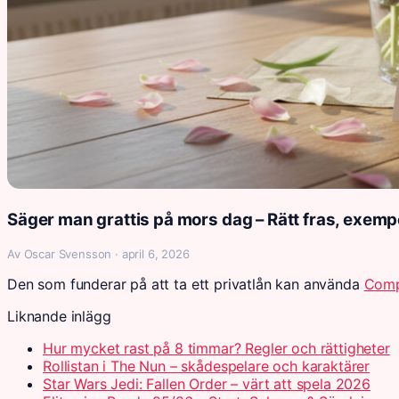
Säger man grattis på mors dag – Rätt fras, exemp
Av Oscar Svensson · april 6, 2026
Den som funderar på att ta ett privatlån kan använda
Comp
Liknande inlägg
Hur mycket rast på 8 timmar? Regler och rättigheter
Rollistan i The Nun – skådespelare och karaktärer
Star Wars Jedi: Fallen Order – värt att spela 2026