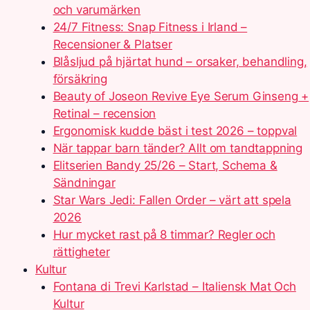
och varumärken
24/7 Fitness: Snap Fitness i Irland –
Recensioner & Platser
Blåsljud på hjärtat hund – orsaker, behandling,
försäkring
Beauty of Joseon Revive Eye Serum Ginseng +
Retinal – recension
Ergonomisk kudde bäst i test 2026 – toppval
När tappar barn tänder? Allt om tandtappning
Elitserien Bandy 25/26 – Start, Schema &
Sändningar
Star Wars Jedi: Fallen Order – värt att spela
2026
Hur mycket rast på 8 timmar? Regler och
rättigheter
Kultur
Fontana di Trevi Karlstad – Italiensk Mat Och
Kultur