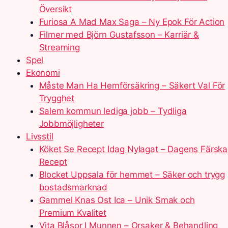
Översikt
Furiosa A Mad Max Saga – Ny Epok För Action
Filmer med Björn Gustafsson – Karriär &
Streaming
Spel
Ekonomi
Måste Man Ha Hemförsäkring – Säkert Val För
Trygghet
Salem kommun lediga jobb – Tydliga
Jobbmöjligheter
Livsstil
Köket Se Recept Idag Nylagat – Dagens Färska
Recept
Blocket Uppsala för hemmet – Säker och trygg
bostadsmarknad
Gammel Knas Ost Ica – Unik Smak och
Premium Kvalitet
Vita Blåsor I Munnen – Orsaker & Behandling