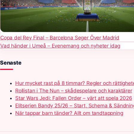
Copa del Rey Final – Barcelona Seger Över Madrid
Vad händer i Umeå – Evenemang och nyheter idag
Senaste
Hur mycket rast på 8 timmar? Regler och rättighet
Rollistan i The Nun – skådespelare och karaktärer
Star Wars Jedi: Fallen Order – värt att spela 2026
Elitserien Bandy 25/26 – Start, Schema & Sändnin
När tappar barn tänder? Allt om tandtappning