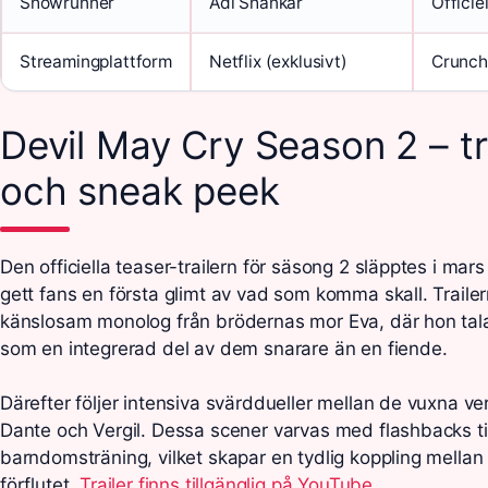
Showrunner
Adi Shankar
Officiel
Streamingplattform
Netflix (exklusivt)
Crunch
Devil May Cry Season 2 – tr
och sneak peek
Den officiella teaser-trailern för säsong 2 släpptes i mar
gett fans en första glimt av vad som komma skall. Trail
känslosam monolog från brödernas mor Eva, där hon tal
som en integrerad del av dem snarare än en fiende.
Därefter följer intensiva svärddueller mellan de vuxna ve
Dante och Vergil. Dessa scener varvas med flashbacks ti
barndomsträning, vilket skapar en tydlig koppling mellan
förflutet.
Trailer finns tillgänglig på YouTube
.