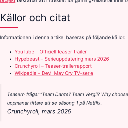
projekt
bekräftar att intresset för gaming-relaterat innehål
Källor och citat
Informationen i denna artikel baseras på följande källor:
YouTube – Officiell teaser-trailer
Hypebeast – Serieuppdatering mars 2026
Crunchyroll – Teaser-trailerrapport
Wikipedia – Devil May Cry TV-serie
Teasern frågar ”Team Dante? Team Vergil? Why choose
uppmanar tittare att se säsong 1 på Netflix.
Crunchyroll, mars 2026