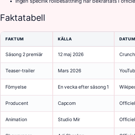
Ingen specifik rollbesättning har bekräftats i officie
Faktatabell
FAKTUM
KÄLLA
DATU
Säsong 2 premiär
12 maj 2026
Crunch
Teaser-trailer
Mars 2026
YouTub
Förnyelse
En vecka efter säsong 1
Wikipe
Producent
Capcom
Officiel
Animation
Studio Mir
Officiel