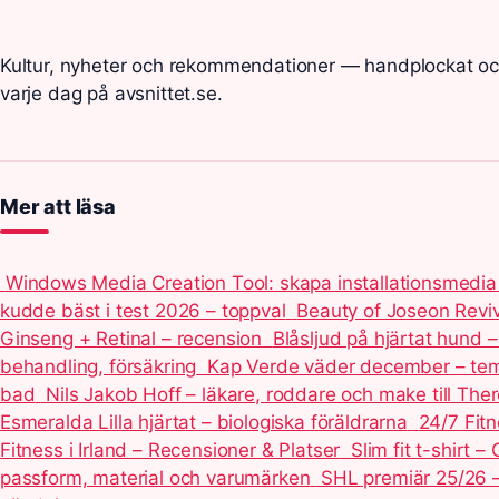
Kultur, nyheter och rekommendationer — handplockat o
varje dag på avsnittet.se.
Mer att läsa
Windows Media Creation Tool: skapa installationsmedia
kudde bäst i test 2026 – toppval
Beauty of Joseon Revi
Ginseng + Retinal – recension
Blåsljud på hjärtat hund –
behandling, försäkring
Kap Verde väder december – temp
bad
Nils Jakob Hoff – läkare, roddare och make till Th
Esmeralda Lilla hjärtat – biologiska föräldrarna
24/7 Fit
Fitness i Irland – Recensioner & Platser
Slim fit t-shirt – 
passform, material och varumärken
SHL premiär 25/26 –