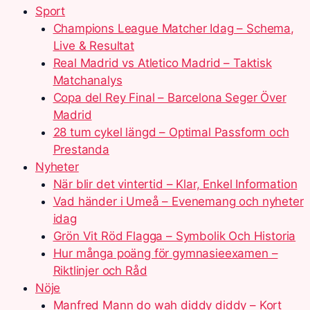
Sport
Champions League Matcher Idag – Schema,
Live & Resultat
Real Madrid vs Atletico Madrid – Taktisk
Matchanalys
Copa del Rey Final – Barcelona Seger Över
Madrid
28 tum cykel längd – Optimal Passform och
Prestanda
Nyheter
När blir det vintertid – Klar, Enkel Information
Vad händer i Umeå – Evenemang och nyheter
idag
Grön Vit Röd Flagga – Symbolik Och Historia
Hur många poäng för gymnasieexamen –
Riktlinjer och Råd
Nöje
Manfred Mann do wah diddy diddy – Kort