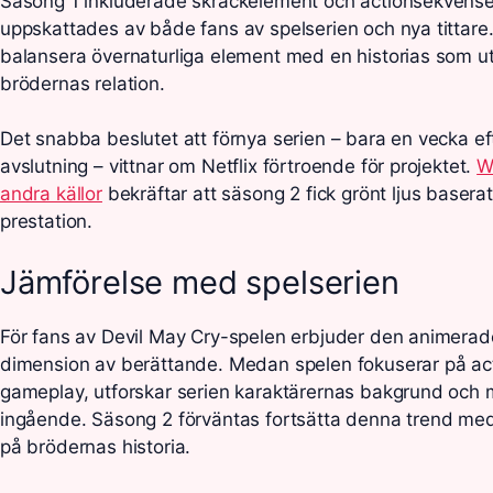
Säsong 1 inkluderade skräckelement och actionsekvens
uppskattades av både fans av spelserien och nya tittare
balansera övernaturliga element med en historias som u
brödernas relation.
Det snabba beslutet att förnya serien – bara en vecka ef
avslutning – vittnar om Netflix förtroende för projektet.
W
andra källor
bekräftar att säsong 2 fick grönt ljus basera
prestation.
Jämförelse med spelserien
För fans av Devil May Cry-spelen erbjuder den animerad
dimension av berättande. Medan spelen fokuserar på ac
gameplay, utforskar serien karaktärernas bakgrund och 
ingående. Säsong 2 förväntas fortsätta denna trend me
på brödernas historia.