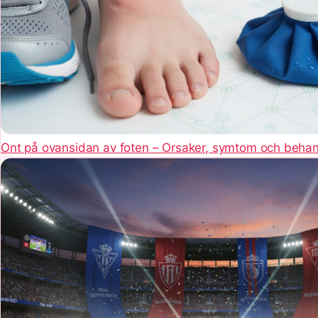
Ont på ovansidan av foten – Orsaker, symtom och behan