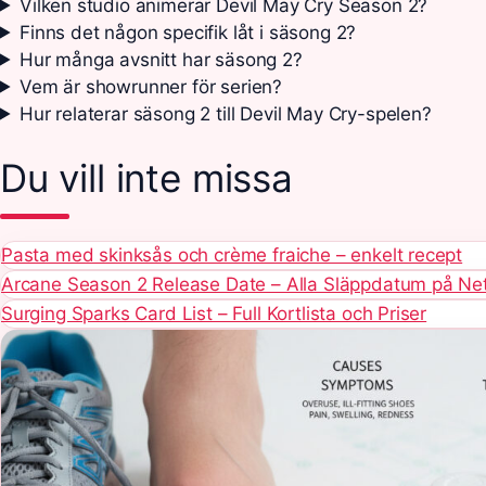
Vilken studio animerar Devil May Cry Season 2?
Finns det någon specifik låt i säsong 2?
Hur många avsnitt har säsong 2?
Vem är showrunner för serien?
Hur relaterar säsong 2 till Devil May Cry-spelen?
Du vill inte missa
Pasta med skinksås och crème fraiche – enkelt recept
Arcane Season 2 Release Date – Alla Släppdatum på Net
Surging Sparks Card List – Full Kortlista och Priser