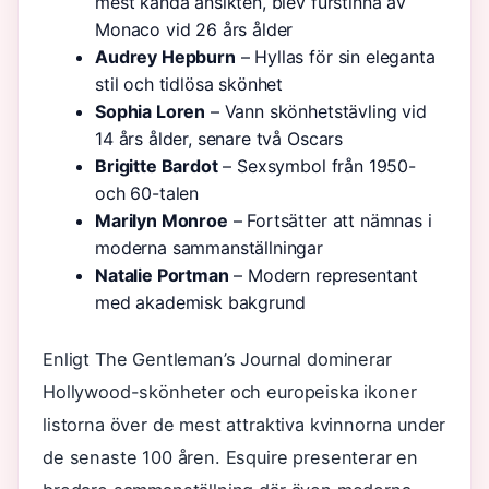
mest kända ansikten, blev furstinna av
Monaco vid 26 års ålder
Audrey Hepburn
– Hyllas för sin eleganta
stil och tidlösa skönhet
Sophia Loren
– Vann skönhetstävling vid
14 års ålder, senare två Oscars
Brigitte Bardot
– Sexsymbol från 1950-
och 60-talen
Marilyn Monroe
– Fortsätter att nämnas i
moderna sammanställningar
Natalie Portman
– Modern representant
med akademisk bakgrund
Enligt The Gentleman’s Journal dominerar
Hollywood-skönheter och europeiska ikoner
listorna över de mest attraktiva kvinnorna under
de senaste 100 åren. Esquire presenterar en