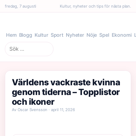
fredag, 7 augusti
Kultur, nyheter och tips för nästa plan.
Hem
Blogg
Kultur
Sport
Nyheter
Nöje
Spel
Ekonomi
Sök
efter:
Världens vackraste kvinna
genom tiderna – Topplistor
och ikoner
Av Oscar Svensson · april 11, 2026