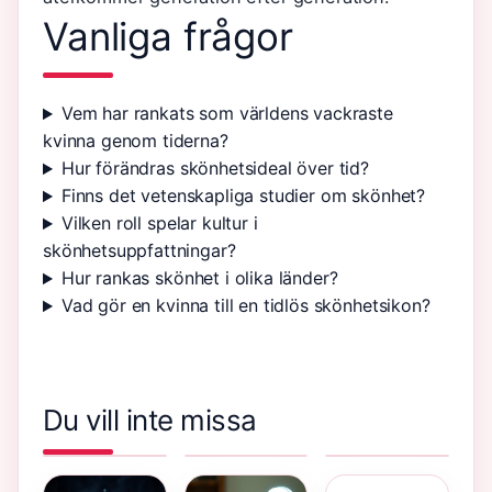
Vanliga frågor
Vem har rankats som världens vackraste
kvinna genom tiderna?
Hur förändras skönhetsideal över tid?
Finns det vetenskapliga studier om skönhet?
Vilken roll spelar kultur i
skönhetsuppfattningar?
Hur rankas skönhet i olika länder?
Vad gör en kvinna till en tidlös skönhetsikon?
Du vill inte missa
Tummen
När dog
Muskelsvaghet
mitt i
Olof Palme –
i benen
Snäll mat
handen –
Mordet på
orsak –
för magen –
Betydelse,
Sveavägen
Vanliga
1177-råd,
TV-serie
1986
orsaker och
recept och