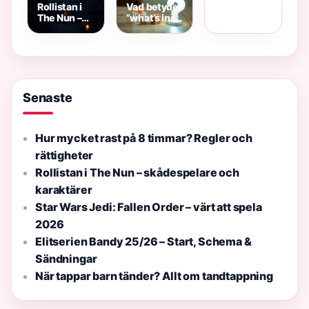
och
när söka
Rollistan i
Vad betyder
enkla tips
romantisk
vård
The Nun –
”what’s in it
gest
skådespelare
for me”?
och
Betydelse,
karaktärer
WIIFM, och
låten
Senaste
Hur mycket rast på 8 timmar? Regler och
rättigheter
Rollistan i The Nun – skådespelare och
karaktärer
Star Wars Jedi: Fallen Order – värt att spela
2026
Elitserien Bandy 25/26 – Start, Schema &
Sändningar
När tappar barn tänder? Allt om tandtappning