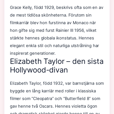
Grace Kelly, född 1929, beskrivs ofta som en av
de mest tidlösa skönheterna. Förutom sin
filmkarriär blev hon furstinna av Monaco när
hon gifte sig med furst Rainier III 1956, vilket
stärkte hennes globala ikonstatus. Hennes
elegant enkla stil och naturliga utstrålning har
inspirerat generationer.
Elizabeth Taylor – den sista
Hollywood-divan
Elizabeth Taylor, född 1932, var barnstjärna som
byggde en lång karriär med roller i klassiska
filmer som ”Cleopatra” och ”Butterfield 8” som
gav henne två Oscars. Hennes violetta ögon
och dramatisk skönhet gjorde henne till en av