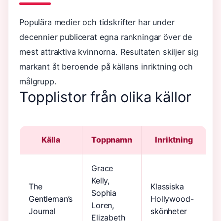
Populära medier och tidskrifter har under
decennier publicerat egna rankningar över de
mest attraktiva kvinnorna. Resultaten skiljer sig
markant åt beroende på källans inriktning och
målgrupp.
Topplistor från olika källor
Källa
Toppnamn
Inriktning
Grace
Kelly,
The
Klassiska
Sophia
Gentleman’s
Hollywood-
Loren,
Journal
skönheter
Elizabeth