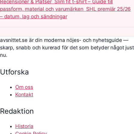
Recensioner & Platser
Slim fit t-shirt – Guide till
passform, material och varumärken
SHL premiär 25/26
– datum, lag och sändningar
avsnittet.se är din moderna nöjes- och nyhetsguide —
skarp, snabb och kurerad för det som betyder något just
nu.
Utforska
Om oss
Kontakt
Redaktion
Historia
Cookie Policy