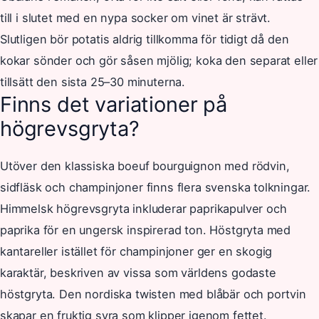
till i slutet med en nypa socker om vinet är strävt.
Slutligen bör potatis aldrig tillkomma för tidigt då den
kokar sönder och gör såsen mjölig; koka den separat eller
tillsätt den sista 25–30 minuterna.
Finns det variationer på
högrevsgryta?
Utöver den klassiska boeuf bourguignon med rödvin,
sidfläsk och champinjoner finns flera svenska tolkningar.
Himmelsk högrevsgryta inkluderar paprikapulver och
paprika för en ungersk inspirerad ton. Höstgryta med
kantareller istället för champinjoner ger en skogig
karaktär, beskriven av vissa som världens godaste
höstgryta. Den nordiska twisten med blåbär och portvin
skapar en fruktig syra som klipper igenom fettet.