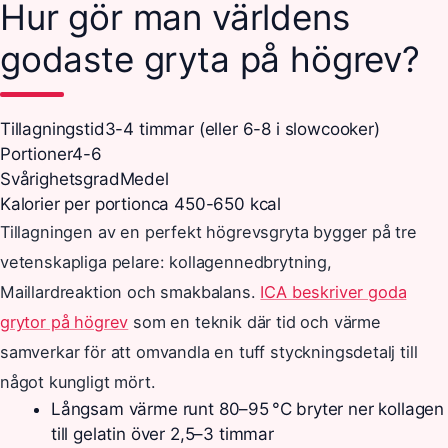
Hur gör man världens
godaste gryta på högrev?
Tillagningstid
3-4 timmar (eller 6-8 i slowcooker)
Portioner
4-6
Svårighetsgrad
Medel
Kalorier per portion
ca 450-650 kcal
Tillagningen av en perfekt högrevsgryta bygger på tre
vetenskapliga pelare: kollagennedbrytning,
Maillardreaktion och smakbalans.
ICA beskriver goda
grytor på högrev
som en teknik där tid och värme
samverkar för att omvandla en tuff styckningsdetalj till
något kungligt mört.
Långsam värme runt 80–95 °C bryter ner kollagen
till gelatin över 2,5–3 timmar