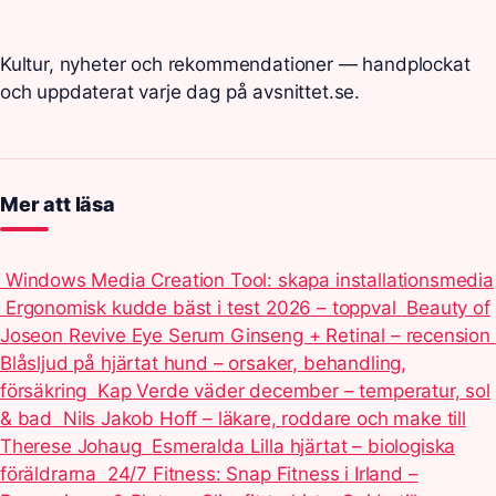
Kultur, nyheter och rekommendationer — handplockat
och uppdaterat varje dag på avsnittet.se.
Mer att läsa
Windows Media Creation Tool: skapa installationsmedia
Ergonomisk kudde bäst i test 2026 – toppval
Beauty of
Joseon Revive Eye Serum Ginseng + Retinal – recension
Blåsljud på hjärtat hund – orsaker, behandling,
försäkring
Kap Verde väder december – temperatur, sol
& bad
Nils Jakob Hoff – läkare, roddare och make till
Therese Johaug
Esmeralda Lilla hjärtat – biologiska
föräldrarna
24/7 Fitness: Snap Fitness i Irland –