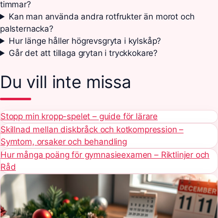
timmar?
Kan man använda andra rotfrukter än morot och
palsternacka?
Hur länge håller högrevsgryta i kylskåp?
Går det att tillaga grytan i tryckkokare?
Du vill inte missa
Stopp min kropp-spelet – guide för lärare
Skillnad mellan diskbråck och kotkompression –
Symtom, orsaker och behandling
Hur många poäng för gymnasieexamen – Riktlinjer och
Råd