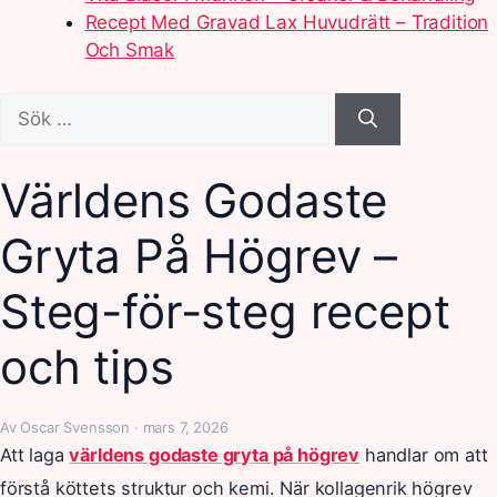
Recept Med Gravad Lax Huvudrätt – Tradition
Och Smak
Sök
efter:
Världens Godaste
Gryta På Högrev –
Steg-för-steg recept
och tips
Av Oscar Svensson · mars 7, 2026
Att laga
världens godaste gryta på högrev
handlar om att
förstå köttets struktur och kemi. När kollagenrik högrev