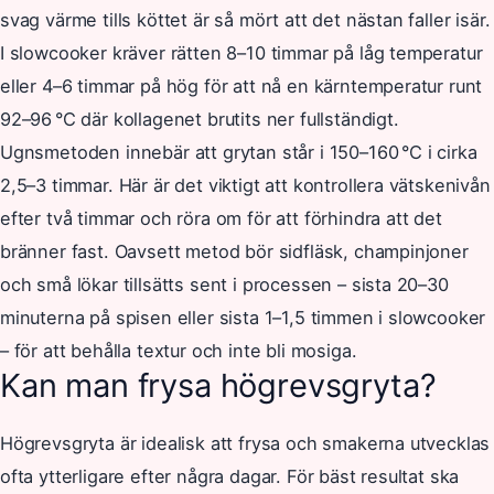
svag värme tills köttet är så mört att det nästan faller isär.
I slowcooker kräver rätten 8–10 timmar på låg temperatur
eller 4–6 timmar på hög för att nå en kärntemperatur runt
92–96 °C där kollagenet brutits ner fullständigt.
Ugnsmetoden innebär att grytan står i 150–160 °C i cirka
2,5–3 timmar. Här är det viktigt att kontrollera vätskenivån
efter två timmar och röra om för att förhindra att det
bränner fast. Oavsett metod bör sidfläsk, champinjoner
och små lökar tillsätts sent i processen – sista 20–30
minuterna på spisen eller sista 1–1,5 timmen i slowcooker
– för att behålla textur och inte bli mosiga.
Kan man frysa högrevsgryta?
Högrevsgryta är idealisk att frysa och smakerna utvecklas
ofta ytterligare efter några dagar. För bäst resultat ska