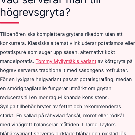
högrevsgryta?
Tillbehören ska komplettera grytans rikedom utan att
konkurrera. Klassiska alternativ inkluderar potatismos eller
potatispuré som suger upp såsen, alternativt kokt
mandelpotatis.
Tommy Myllymäkis variant
av köttgryta på
högrev serveras traditionellt med säsongens rotfrukter.
För en lyxigare helgvariant passar potatisgratäng, medan
en smörig tagliatelle fungerar utmärkt om grytan
reduceras till en mer ragu-liknande konsistens.
Syrliga tillbehör bryter av fettet och rekommenderas
starkt. En sallad på råhyvlad fänkål, morot eller rödkål
med vinägrett balanserar måltiden. I Tareq Taylors
blåbärsvariant serveras picklade blåbär och picklad lök