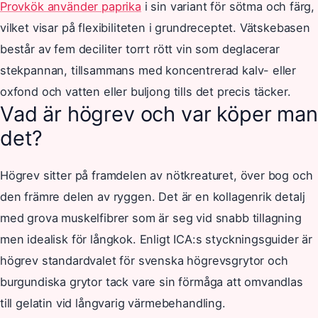
Provkök använder paprika
i sin variant för sötma och färg,
vilket visar på flexibiliteten i grundreceptet. Vätskebasen
består av fem deciliter torrt rött vin som deglacerar
stekpannan, tillsammans med koncentrerad kalv- eller
oxfond och vatten eller buljong tills det precis täcker.
Vad är högrev och var köper man
det?
Högrev sitter på framdelen av nötkreaturet, över bog och
den främre delen av ryggen. Det är en kollagenrik detalj
med grova muskelfibrer som är seg vid snabb tillagning
men idealisk för långkok. Enligt ICA:s styckningsguider är
högrev standardvalet för svenska högrevsgrytor och
burgundiska grytor tack vare sin förmåga att omvandlas
till gelatin vid långvarig värmebehandling.