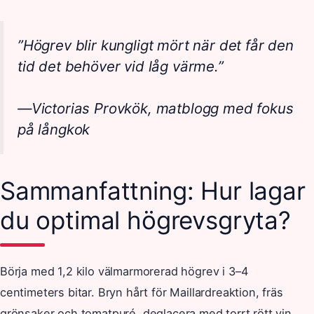
”Högrev blir kungligt mört när det får den
tid det behöver vid låg värme.”
—Victorias Provkök, matblogg med fokus
på långkok
Sammanfattning: Hur lagar
du optimal högrevsgryta?
Börja med 1,2 kilo välmarmorerad högrev i 3–4
centimeters bitar. Bryn hårt för Maillardreaktion, fräs
grönsaker och tomatpuré, deglacera med torrt rött vin