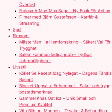
Översikt
Furiosa A Mad Max Saga – Ny Epok För Action
Filmer med Björn Gustafsson – Karriär &
Streaming
Spel
Ekonomi
Måste Man Ha Hemförsäkring – Säkert Val För
Trygghet
Salem kommun lediga jobb – Tydliga
Jobbmöjligheter
Livsstil
Köket Se Recept Idag Nylagat – Dagens Färska
Recept
Blocket Uppsala för hemmet – Säker och trygg
bostadsmarknad
Gammel Knas Ost Ica – Unik Smak och
Premium Kvalitet
Vita Blåsor I Munnen – Orsaker & Behandling