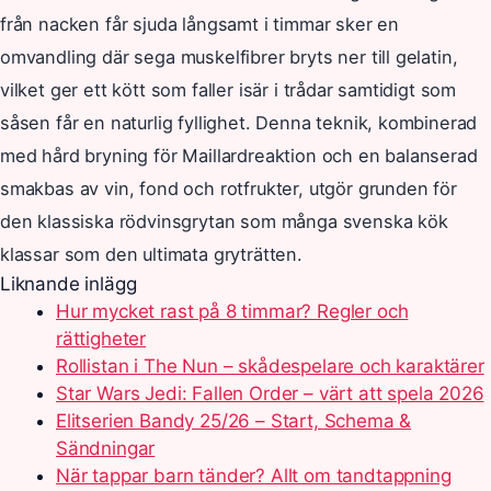
från nacken får sjuda långsamt i timmar sker en
omvandling där sega muskelfibrer bryts ner till gelatin,
vilket ger ett kött som faller isär i trådar samtidigt som
såsen får en naturlig fyllighet. Denna teknik, kombinerad
med hård bryning för Maillardreaktion och en balanserad
smakbas av vin, fond och rotfrukter, utgör grunden för
den klassiska rödvinsgrytan som många svenska kök
klassar som den ultimata gryträtten.
Liknande inlägg
Hur mycket rast på 8 timmar? Regler och
rättigheter
Rollistan i The Nun – skådespelare och karaktärer
Star Wars Jedi: Fallen Order – värt att spela 2026
Elitserien Bandy 25/26 – Start, Schema &
Sändningar
När tappar barn tänder? Allt om tandtappning