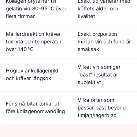
Kollagen bryts ner till
Exakt tid varierar med
gelatin vid 80–95 °C över
köttets ålder och
flera timmar
kvalitet
Maillardreaktion kräver
Exakt proportion
torr yta och temperatur
mellan vin och fond är
över 140 °C
smaksak
Vilket vin som ger
Högrev är kollagenrikt
”bäst” resultat är
och kräver långkok
subjektivt
Vilka örter som
För små bitar torkar ut
passar bäst beyond
före kollagenomvandling
timjan/lagerblad