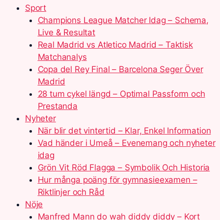
Sport
Champions League Matcher Idag – Schema,
Live & Resultat
Real Madrid vs Atletico Madrid – Taktisk
Matchanalys
Copa del Rey Final – Barcelona Seger Över
Madrid
28 tum cykel längd – Optimal Passform och
Prestanda
Nyheter
När blir det vintertid – Klar, Enkel Information
Vad händer i Umeå – Evenemang och nyheter
idag
Grön Vit Röd Flagga – Symbolik Och Historia
Hur många poäng för gymnasieexamen –
Riktlinjer och Råd
Nöje
Manfred Mann do wah diddy diddy – Kort