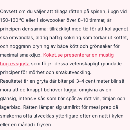
Oavsett om du väljer att tillaga rätten på spisen, i ugn vid
150–160 °C eller i slowcooker över 8–10 timmar, är
principen densamma: tillräckligt med tid för att kollagenet
ska omvandlas, aldrig häftig kokning som torkar ut köttet,
och noggrann bryning av både kött och grönsaker för
maximal smakdjup.
Köket.se presenterar en mustig
högrevsgryta
som följer dessa vetenskapligt grundade
principer för mörhet och smakutveckling.
Resultatet är en gryta där bitar på 3–4 centimeter blir så
möra att de knappt behöver tugga, omgivna av en
glansig, intensiv sås som bär spår av rött vin, timjan och
lagerblad. Rätten lämpar sig utmärkt för meal prep då
smakerna ofta utvecklas ytterligare efter en natt i kylen
eller en månad i frysen.