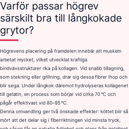
Varför passar högrev
särskilt bra till långkokade
grytor?
Högrevens placering på framdelen innebär att muskeln
arbetat mycket, vilket utvecklat kraftiga
bindvävsstrukturer rika på kollagen. Vid snabb tillagning,
som stekning eller grillning, drar sig dessa fibrer ihop och
blir sega. Under långkok däremot hydrolyseras kollagenet
till gelatin, en process som börjar vid cirka 70 °C och
pågår effektivast vid 80–95 °C.
Denna omvandling ger två önskade effekter: köttet blir så
mört att det delar sig i fiberriktningen vid minsta tryck,
och såsen får en naturlig fyllighet och glans från gelatinet