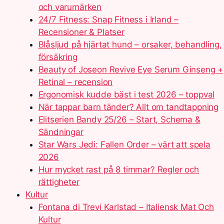
och varumärken
24/7 Fitness: Snap Fitness i Irland –
Recensioner & Platser
Blåsljud på hjärtat hund – orsaker, behandling,
försäkring
Beauty of Joseon Revive Eye Serum Ginseng +
Retinal – recension
Ergonomisk kudde bäst i test 2026 – toppval
När tappar barn tänder? Allt om tandtappning
Elitserien Bandy 25/26 – Start, Schema &
Sändningar
Star Wars Jedi: Fallen Order – värt att spela
2026
Hur mycket rast på 8 timmar? Regler och
rättigheter
Kultur
Fontana di Trevi Karlstad – Italiensk Mat Och
Kultur