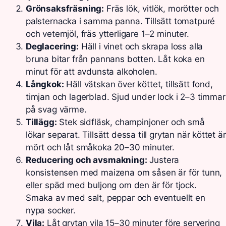
Grönsaksfräsning:
Fräs lök, vitlök, morötter och
palsternacka i samma panna. Tillsätt tomatpuré
och vetemjöl, fräs ytterligare 1–2 minuter.
Deglacering:
Häll i vinet och skrapa loss alla
bruna bitar från pannans botten. Låt koka en
minut för att avdunsta alkoholen.
Långkok:
Häll vätskan över köttet, tillsätt fond,
timjan och lagerblad. Sjud under lock i 2–3 timmar
på svag värme.
Tillägg:
Stek sidfläsk, champinjoner och små
lökar separat. Tillsätt dessa till grytan när köttet är
mört och låt småkoka 20–30 minuter.
Reducering och avsmakning:
Justera
konsistensen med maizena om såsen är för tunn,
eller späd med buljong om den är för tjock.
Smaka av med salt, peppar och eventuellt en
nypa socker.
Vila:
Låt grytan vila 15–30 minuter före servering