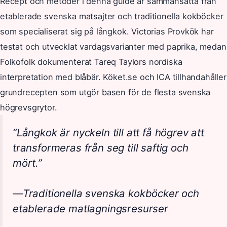
Recept och metoder i denna guide är sammansatta från
etablerade svenska matsajter och traditionella kokböcker
som specialiserat sig på långkok. Victorias Provkök har
testat och utvecklat vardagsvarianter med paprika, medan
Folkofolk dokumenterat Tareq Taylors nordiska
interpretation med blåbär. Köket.se och ICA tillhandahåller
grundrecepten som utgör basen för de flesta svenska
högrevsgrytor.
”Långkok är nyckeln till att få högrev att
transformeras från seg till saftig och
mört.”
—Traditionella svenska kokböcker och
etablerade matlagningsresurser