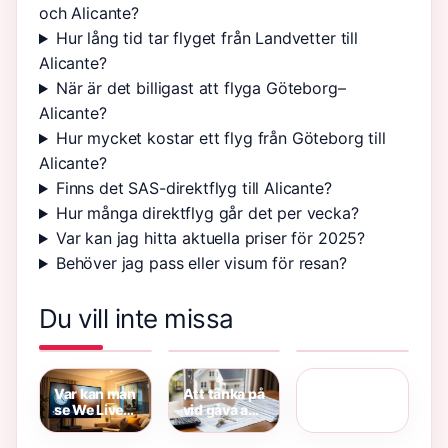
och Alicante?
Hur lång tid tar flyget från Landvetter till
Alicante?
När är det billigast att flyga Göteborg–
Alicante?
Hur mycket kostar ett flyg från Göteborg till
Alicante?
Finns det SAS-direktflyg till Alicante?
Hur många direktflyg går det per vecka?
Var kan jag hitta aktuella priser för 2025?
Behöver jag pass eller visum för resan?
Du vill inte missa
Försent eller
Idrott och
Få bort
för sent –
hälsa 1 –
fläckar på
Star Wars
Rätt
innehåll,
madrass –
Jedi: Fallen
stavning,
betyg och
med
Order – värt
regler och
studietid
bikarbonat
att spela
exempel
och ättika
Var kan man
Att tänka på
2026
se We Live
vid gåva av
in Time? –
fastighet –
Strömma
kostnader &