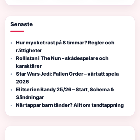
filmen
skatt
online 2024
Senaste
Hur mycket rast på 8 timmar? Regler och
rättigheter
Rollistan i The Nun – skådespelare och
karaktärer
Star Wars Jedi: Fallen Order – värt att spela
2026
Elitserien Bandy 25/26 – Start, Schema &
Sändningar
När tappar barn tänder? Allt om tandtappning