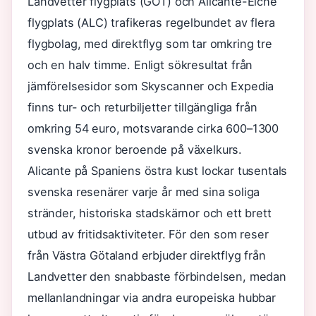
Landvetter flygplats (GOT) och Alicante-Elche
flygplats (ALC) trafikeras regelbundet av flera
flygbolag, med direktflyg som tar omkring tre
och en halv timme. Enligt sökresultat från
jämförelsesidor som Skyscanner och Expedia
finns tur- och returbiljetter tillgängliga från
omkring 54 euro, motsvarande cirka 600–1300
svenska kronor beroende på växelkurs.
Alicante på Spaniens östra kust lockar tusentals
svenska resenärer varje år med sina soliga
stränder, historiska stadskärnor och ett brett
utbud av fritidsaktiviteter. För den som reser
från Västra Götaland erbjuder direktflyg från
Landvetter den snabbaste förbindelsen, medan
mellanlandningar via andra europeiska hubbar