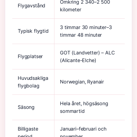
Omkring 2 340–2 500
Flygavstånd
kilometer
3 timmar 30 minuter–3
Typisk flygtid
timmar 48 minuter
GOT (Landvetter) – ALC
Flygplatser
(Alicante-Elche)
Huvudsakliga
Norwegian, Ryanair
flygbolag
Hela året, högsäsong
Säsong
sommartid
Billigaste
Januari–februari och
period
november