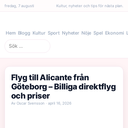
fredag, 7 augusti
Kultur, nyheter och tips för nästa plan.
Hem
Blogg
Kultur
Sport
Nyheter
Nöje
Spel
Ekonomi
Sök
efter:
Flyg till Alicante från
Göteborg – Billiga direktflyg
och priser
Av Oscar Svensson · april 16, 2026