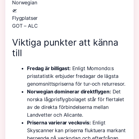
Norwegian
🛫
Flygplatser
GOT – ALC
Viktiga punkter att känna
till
Fredag är billigast:
Enligt Momondo:s
prisstatistik erbjuder fredagar de lägsta
genomsnittspriserna för tur-och returresor.
Norwegian dominerar direktflygen:
Det
norska lågprisflygbolaget står för flertalet
av de direkta förbindelserna mellan
Landvetter och Alicante.
Priserna varierar veckovis:
Enligt
Skyscanner kan priserna fluktuera markant
beroende på veckodag och efterfrågan.