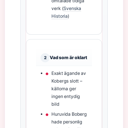
omtalade tidiga
verk (
Svenska
Historia
)
Vad som är oklart
2
Exakt ägande av
Kobergs slott –
källorna ger
ingen entydig
bild
Huruvida Boberg
hade personlig