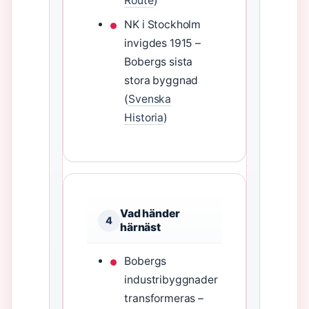
Route
)
NK i Stockholm
invigdes 1915 –
Bobergs sista
stora byggnad
(
Svenska
Historia
)
Vad händer
4
härnäst
Bobergs
industribyggnader
transformeras –