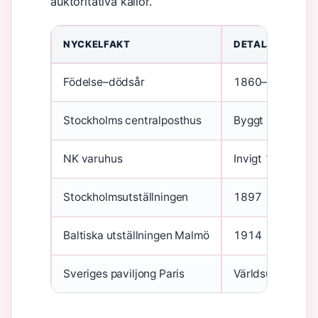
auktoritativa källor.
NYCKELFAKT
DETALJER
Födelse–dödsår
1860–1946
Stockholms centralposthus
Byggt 1903
NK varuhus
Invigt 1915, ju
Stockholmsutställningen
1897
Baltiska utställningen Malmö
1914
Sveriges paviljong Paris
Världsutställnin