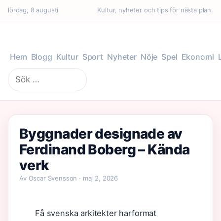
lördag, 8 augusti
Kultur, nyheter och tips för nästa plan.
Hem
Blogg
Kultur
Sport
Nyheter
Nöje
Spel
Ekonomi
Sök
efter:
Byggnader designade av
Ferdinand Boberg – Kända
verk
Av Oscar Svensson · maj 2, 2026
Få svenska arkitekter harformat