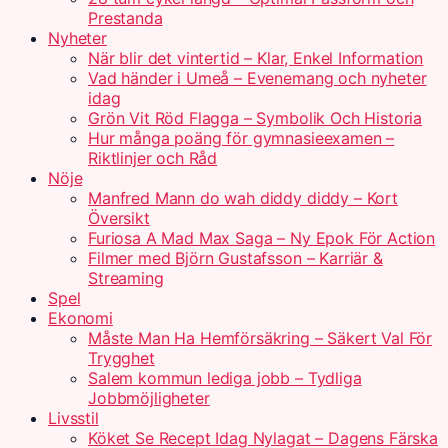
Prestanda
Nyheter
När blir det vintertid – Klar, Enkel Information
Vad händer i Umeå – Evenemang och nyheter
idag
Grön Vit Röd Flagga – Symbolik Och Historia
Hur många poäng för gymnasieexamen –
Riktlinjer och Råd
Nöje
Manfred Mann do wah diddy diddy – Kort
Översikt
Furiosa A Mad Max Saga – Ny Epok För Action
Filmer med Björn Gustafsson – Karriär &
Streaming
Spel
Ekonomi
Måste Man Ha Hemförsäkring – Säkert Val För
Trygghet
Salem kommun lediga jobb – Tydliga
Jobbmöjligheter
Livsstil
Köket Se Recept Idag Nylagat – Dagens Färska