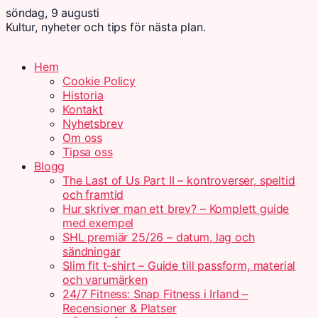
söndag, 9 augusti
Kultur, nyheter och tips för nästa plan.
Hem
Cookie Policy
Historia
Kontakt
Nyhetsbrev
Om oss
Tipsa oss
Blogg
The Last of Us Part II – kontroverser, speltid
och framtid
Hur skriver man ett brev? – Komplett guide
med exempel
SHL premiär 25/26 – datum, lag och
sändningar
Slim fit t-shirt – Guide till passform, material
och varumärken
24/7 Fitness: Snap Fitness i Irland –
Recensioner & Platser