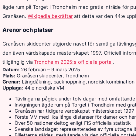
ägde rum på Torget i Trondheim med gratis inträde för pu
Granåsen.
Wikipedia bekräftar
att detta var den 44:e upp
Arenor och platser
Granåsen skidcenter utgjorde navet för samtliga tävlings
den även värdskapade mästerskapet 1997. Officiell inform
tillgänglig via
Trondheim 2025:s officiella portal
.
Datum:
26 februari – 9 mars 2025
Plats:
Granåsen skidcenter, Trondheim
Grenar:
Längdåkning, backhoppning, nordisk kombination
Upplaga:
44:e nordiska VM
Tävlingarna pågick under tolv dagar med omfattande 
Invigningen ägde rum på Torget i Trondheim med grati
Granåsen har tidigare värdskapat mästerskapet 1997
Första VM med lika långa distanser för damer och her
Över 50 nationer deltog enligt FIS officiella statistik
Svenska landslaget representerades av fyra uttagna 
Biljetterna såldes uteslutande via den officiella portal