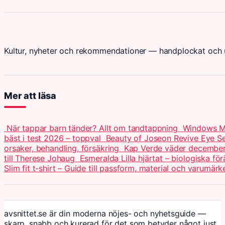
Kultur, nyheter och rekommendationer — handplockat och u
Mer att läsa
När tappar barn tänder? Allt om tandtappning
Windows Me
bäst i test 2026 – toppval
Beauty of Joseon Revive Eye Se
orsaker, behandling, försäkring
Kap Verde väder december 
till Therese Johaug
Esmeralda Lilla hjärtat – biologiska för
Slim fit t-shirt – Guide till passform, material och varumärk
avsnittet.se är din moderna nöjes- och nyhetsguide —
skarp, snabb och kurerad för det som betyder något just