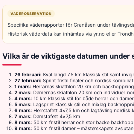
VÄDEROBSERVATION
Specifika väderrapporter för Granåsen under tävlingsdagar
Historisk väderdata kan inhämtas via yr.no eller Trondh
Vilka är de viktigaste datumen under
26 februari:
Kval längd 7,5 km klassisk stil samt invi
27 februari:
Sprint fristil finaler och nordisk kombinat
1 mars:
Herrarnas skiathlon 20 km och backhoppnin
2 mars:
Damernas skiathlon 20 km och individuell no
4 mars:
10 km klassisk stil för både herrar och damer
5 mars:
Lagsprint klassisk stil och mixlag backhoppn
6 mars:
Herrstafett 4×7,5 km och lagtävling nordisk 
7 mars:
Damstafett 4×7,5 km
8 mars:
50 km fristil herrar och stor backe backhopp
9 mars:
50 km fristil damer – mästerskapets avslutan