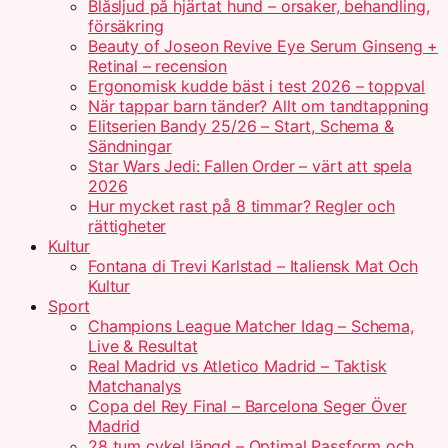
Blåsljud på hjärtat hund – orsaker, behandling,
försäkring
Beauty of Joseon Revive Eye Serum Ginseng +
Retinal – recension
Ergonomisk kudde bäst i test 2026 – toppval
När tappar barn tänder? Allt om tandtappning
Elitserien Bandy 25/26 – Start, Schema &
Sändningar
Star Wars Jedi: Fallen Order – värt att spela
2026
Hur mycket rast på 8 timmar? Regler och
rättigheter
Kultur
Fontana di Trevi Karlstad – Italiensk Mat Och
Kultur
Sport
Champions League Matcher Idag – Schema,
Live & Resultat
Real Madrid vs Atletico Madrid – Taktisk
Matchanalys
Copa del Rey Final – Barcelona Seger Över
Madrid
28 tum cykel längd – Optimal Passform och