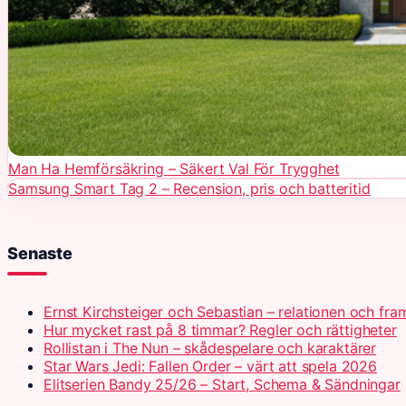
Man Ha Hemförsäkring – Säkert Val För Trygghet
Samsung Smart Tag 2 – Recension, pris och batteritid
Senaste
Ernst Kirchsteiger och Sebastian – relationen och fra
Hur mycket rast på 8 timmar? Regler och rättigheter
Rollistan i The Nun – skådespelare och karaktärer
Star Wars Jedi: Fallen Order – värt att spela 2026
Elitserien Bandy 25/26 – Start, Schema & Sändningar